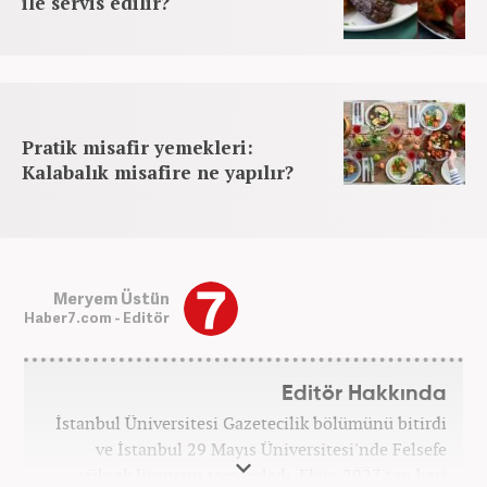
ile servis edilir?
Pratik misafir yemekleri:
Kalabalık misafire ne yapılır?
Meryem Üstün
Haber7.com - Editör
Editör Hakkında
İstanbul Üniversitesi Gazetecilik bölümünü bitirdi
ve İstanbul 29 Mayıs Üniversitesi'nde Felsefe
yüksek lisansını tamamladı. Ekim 2023'ten beri