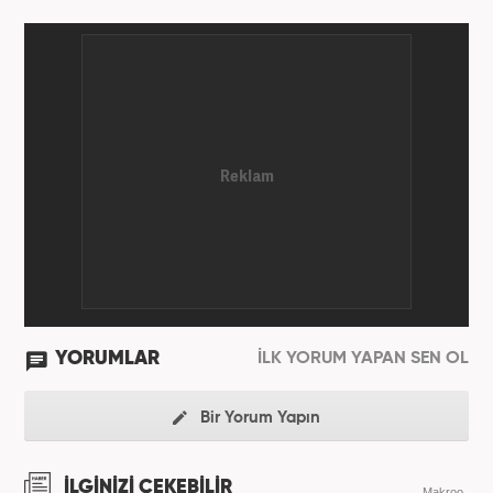
Haber7 bünyesinde internet editörü olarak
çalışmaktadır.
YORUMLAR
İLK YORUM YAPAN SEN OL
Bir Yorum Yapın
İLGİNİZİ ÇEKEBİLİR
Makroo