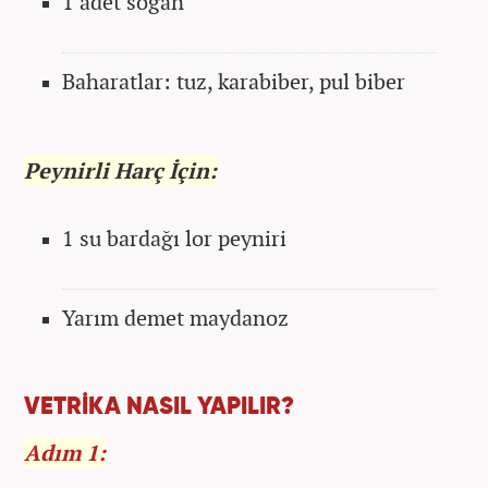
1 adet soğan
Baharatlar: tuz, karabiber, pul biber
Peynirli Harç İçin:
1 su bardağı lor peyniri
Yarım demet maydanoz
VETRİKA NASIL YAPILIR?
Adım 1: