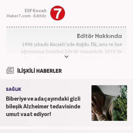
Elif Kocalı
Haber7.com - Editör
Editör Hakkında
1996 yılında Kocaeli’nde doğdu. İlk, orta ve lise
öğrenimini İstanbul Şile'de tamamladı. 2018’de
Düzce Üniversitesi Yönetim Bilişim Sistemleri
bölümünden mezun oldu. Kanal7 Medya Grubu’na
İLİŞKİLİ HABERLER
bağlı Haber7.com bünyesinde ‘SEO Editörü’
unvanıyla görev yapmaktadır.
SAĞLIK
Biberiye ve adaçayındaki gizli
bileşik Alzheimer tedavisinde
umut vaat ediyor!