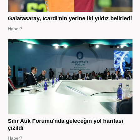
Galatasaray, Icardi'nin yerine iki yıldız belirledi
Haber7
Sıfır Atık Forumu'nda geleceğin yol haritası
çizildi
Haber7