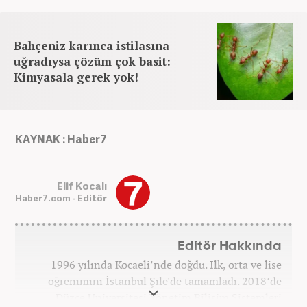
Bahçeniz karınca istilasına
uğradıysa çözüm çok basit:
Kimyasala gerek yok!
KAYNAK : Haber7
Elif Kocalı
Haber7.com - Editör
Editör Hakkında
1996 yılında Kocaeli’nde doğdu. İlk, orta ve lise
öğrenimini İstanbul Şile'de tamamladı. 2018’de
Düzce Üniversitesi Yönetim Bilişim Sistemleri