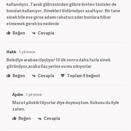
kullanılıyor. Tavuk gübresinden gübre üreten tesisler de
bundan kullanıyor. Sinekleri öldürmüyor azaltıyor. Bir tane
sinek bile eve girse adamı rahatsız eder bunlara itibar
etmemek gerek bu nedenle
Beğen
Cevapla
Hakk
1 yıl önce
Belediye arabası ilaçlıyor 10 dk sonra daha fazla sinek
görünüyor,acaba ilaç yerine su mu sıkıyorlar
Beğen
Cevapla
Toplam
9
beğeni
Aydın
1 yıl önce
Mazot püskürtüyorlar diye duymuştum. Kokusu da öyle
zaten.
Beğen
Cevapla