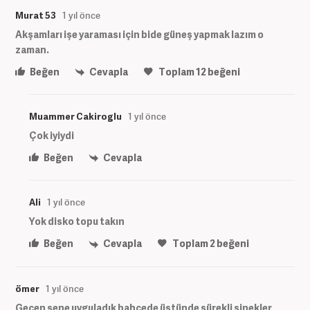
Murat 53
1 yıl önce
Akşamları işe yaraması için bide güneş yapmak lazım o
zaman.
Beğen
Cevapla
Toplam
12
beğeni
Muammer Cakiroglu
1 yıl önce
Çok iyiydi
Beğen
Cevapla
Ali
1 yıl önce
Yok disko topu takın
Beğen
Cevapla
Toplam
2
beğeni
ömer
1 yıl önce
Geçen sene uyguladık bahçede üstünde sürekli sinekler