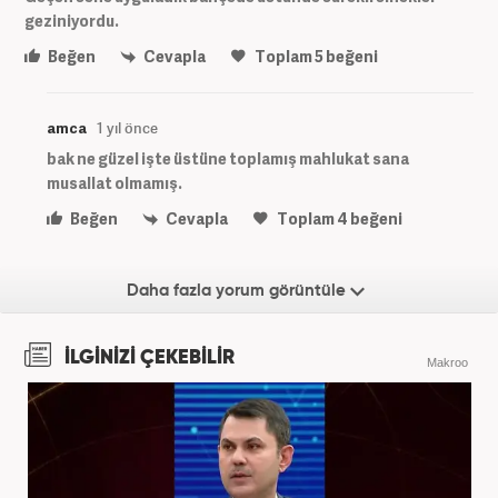
geziniyordu.
Beğen
Cevapla
Toplam
5
beğeni
amca
1 yıl önce
bak ne güzel işte üstüne toplamış mahlukat sana
musallat olmamış.
Beğen
Cevapla
Toplam
4
beğeni
Daha fazla yorum görüntüle
İLGİNİZİ ÇEKEBİLİR
Makroo