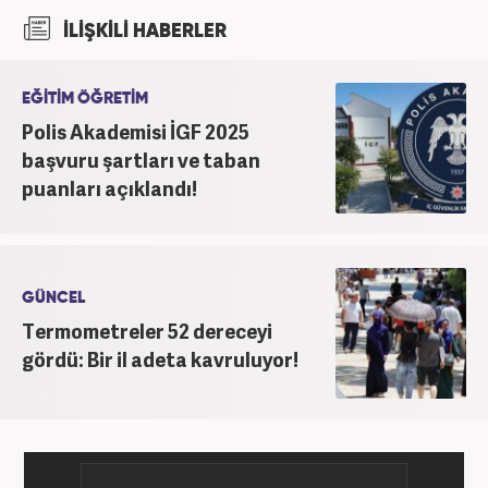
bölümünden mezun oldu. Kanal7 Medya Grubu’na
İLİŞKİLİ HABERLER
bağlı Haber7.com bünyesinde ‘SEO Editörü’
unvanıyla görev yapmaktadır.
EĞİTİM ÖĞRETİM
Polis Akademisi İGF 2025
başvuru şartları ve taban
puanları açıklandı!
GÜNCEL
Termometreler 52 dereceyi
gördü: Bir il adeta kavruluyor!