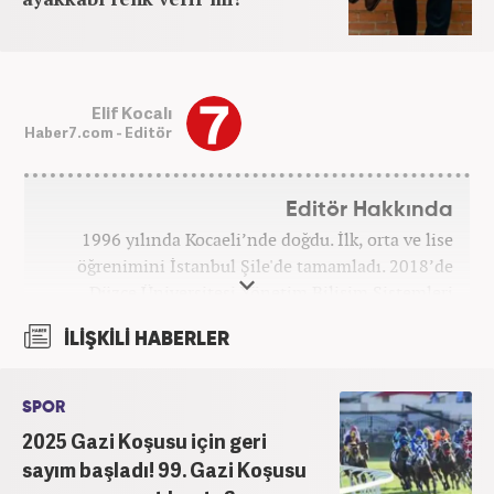
Elif Kocalı
Haber7.com - Editör
Editör Hakkında
1996 yılında Kocaeli’nde doğdu. İlk, orta ve lise
öğrenimini İstanbul Şile'de tamamladı. 2018’de
Düzce Üniversitesi Yönetim Bilişim Sistemleri
bölümünden mezun oldu. Kanal7 Medya Grubu’na
İLİŞKİLİ HABERLER
bağlı Haber7.com bünyesinde ‘SEO Editörü’
unvanıyla görev yapmaktadır.
SPOR
2025 Gazi Koşusu için geri
sayım başladı! 99. Gazi Koşusu