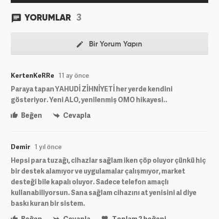
3
YORUMLAR
Bir Yorum Yapın
KertenKeRRe
11 ay önce
Paraya tapan YAHUDİ ZİHNİYETİ her yerde kendini
gösteriyor. Yeni ALO, yenilenmiş OMO hikayesi..
Beğen
Cevapla
Demir
1 yıl önce
Hepsi para tuzağı, cihazlar sağlam iken çöp oluyor çünkü hiç
bir destek alamıyor ve uygulamalar çalışmıyor, market
desteği bile kapalı oluyor. Sadece telefon amaçlı
kullanabiliyorsun. Sana sağlam cihazını at yenisini al diye
baskı kuran bir sistem.
Beğen
Cevapla
Toplam
2
beğeni