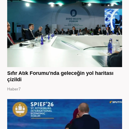
Sıfır Atık Forumu'nda geleceğin yol haritası
çizildi
Haber7