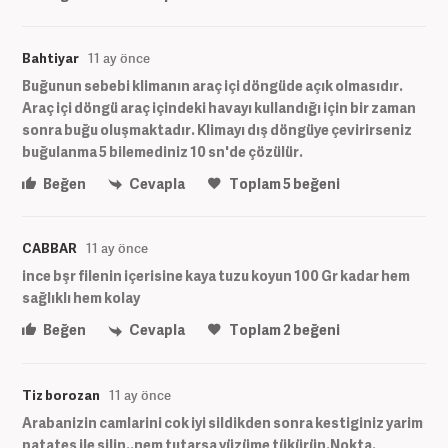
Bahtiyar
11 ay önce
Buğunun sebebi klimanın araç içi döngüde açık olmasıdır.
Araç içi döngü araç içindeki havayı kullandığı için bir zaman
sonra buğu oluşmaktadır. Klimayı dış döngüye çevirirseniz
buğulanma 5 bilemediniz 10 sn'de çözülür.
Beğen
Cevapla
Toplam
5
beğeni
CABBAR
11 ay önce
ince bşr filenin içerisine kaya tuzu koyun 100 Gr kadar hem
sağlıklı hem kolay
Beğen
Cevapla
Toplam
2
beğeni
Tiz borozan
11 ay önce
Arabanizin camlarini cok iyi sildikden sonra kestiginiz yarim
patates ile silin..nem tutarsa yüzüme tükürün.Nokta.