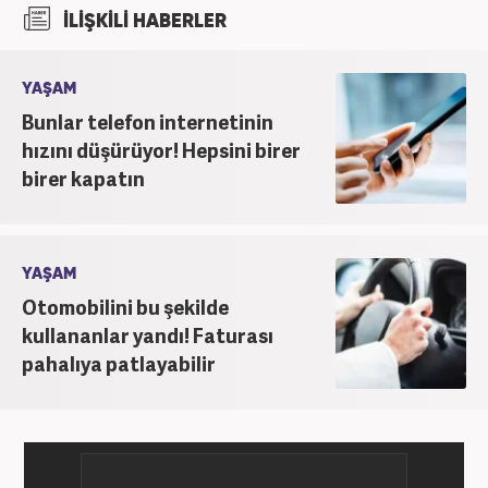
İlişkiler ve Tanıtım bölümünden mezun oldu.
İLİŞKİLİ HABERLER
2017’den beri Kanal7 Medya Grubu’na bağlı
Haber7.com bünyesinde mesleki hayatına devam
etmektedir.
YAŞAM
Bunlar telefon internetinin
hızını düşürüyor! Hepsini birer
birer kapatın
YAŞAM
Otomobilini bu şekilde
kullananlar yandı! Faturası
pahalıya patlayabilir