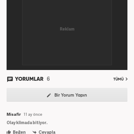
6
YORUMLAR
TÜMÜ
Bir Yorum Yapın
Misafir
11 ay önce
Olay klimada bitiyor.
Beğen
Cevapla