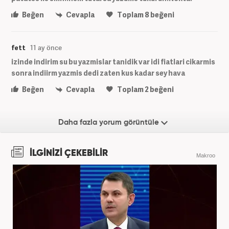
Beğen
Cevapla
Toplam
8
beğeni
fett
11 ay önce
izinde indirim su bu yazmislar tanidik var idi fiatlari cikarmis
sonra indiirm yazmis dedi zaten kus kadar sey hava
Beğen
Cevapla
Toplam
2
beğeni
Daha fazla yorum görüntüle
İLGİNİZİ ÇEKEBİLİR
Makroo