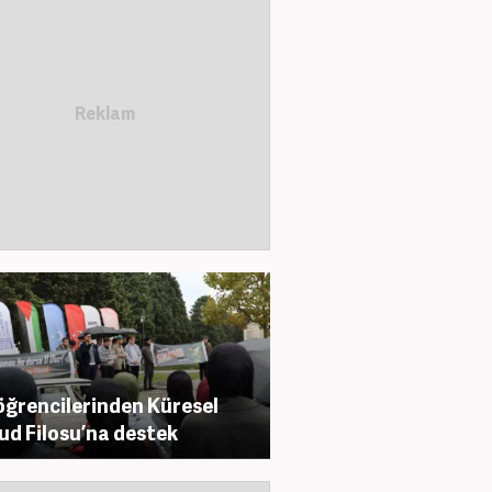
öğrencilerinden Küresel
d Filosu’na destek