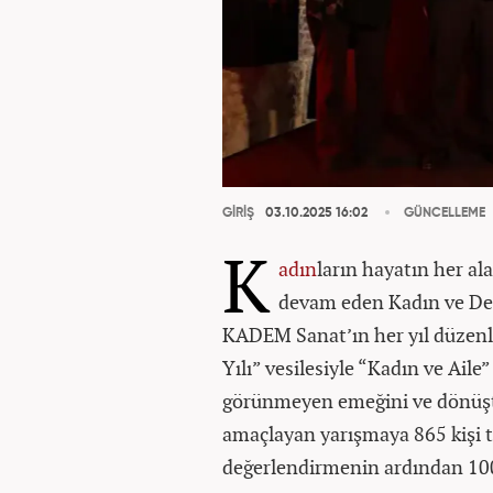
GİRİŞ
03.10.2025 16:02
GÜNCELLEME
K
adın
ların hayatın her al
devam eden Kadın ve De
KADEM Sanat’ın her yıl düzenle
Yılı” vesilesiyle “Kadın ve Aile”
görünmeyen emeğini ve dönüştü
amaçlayan yarışmaya 865 kişi to
değerlendirmenin ardından 100 