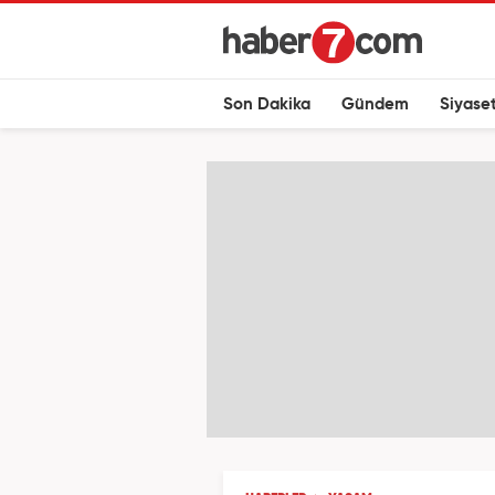
Son Dakika
Gündem
Siyase