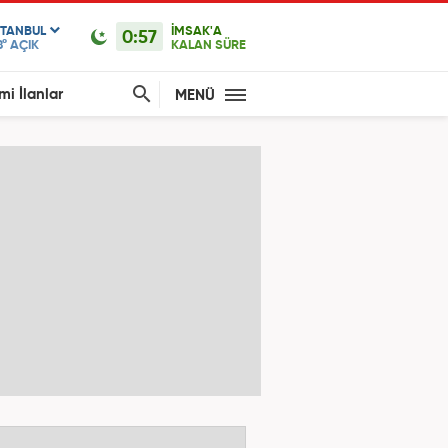
STANBUL
İMSAK'A
0:57
8°
AÇIK
KALAN SÜRE
mi İlanlar
MENÜ