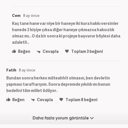
Cem
8 ay önce
Kaç tane hane var niye bir haneye iki kura hakkı versinler
hanede 2 kişiye çıksa diğer haneye çıkmazsa haksızlık
olmaz mı.. O da bir sonra ki projeye başvurur böylesi daha
adaletli..
Beğen
Cevapla
Toplam
3
beğeni
Fatih
8 ay önce
Bundan sonra herkes müteahhit olmasın, ben devletin
yapması taraftarıyım. Sonra depremde yıkıldı mı bunun
bedelini tüm millet ödüyor.
Beğen
Cevapla
Toplam
8
beğeni
Daha fazla yorum görüntüle