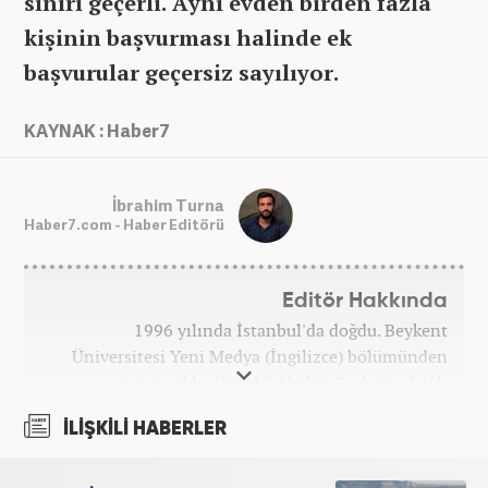
sınırı geçerli. Aynı evden birden fazla
kişinin başvurması halinde ek
başvurular geçersiz sayılıyor.
KAYNAK : Haber7
İbrahim Turna
Haber7.com - Haber Editörü
Editör Hakkında
1996 yılında İstanbul'da doğdu. Beykent
Üniversitesi Yeni Medya (İngilizce) bölümünden
mezun oldu. Kanal 7 Medya Grubu'na bağlı
haber7.com bünyesinde mesleki hayatına devam
İLİŞKİLİ HABERLER
etmektedir.