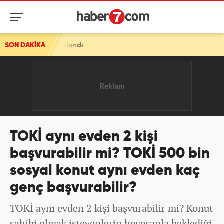
tuklandı
SON DAKİKA
TOKİ aynı evden 2 kişi
başvurabilir mi? TOKİ 500 bin
sosyal konut aynı evden kaç
genç başvurabilir?
TOKİ aynı evden 2 kişi başvurabilir mi? Konut
sahibi olmak isteyenlerin heyecanla beklediği