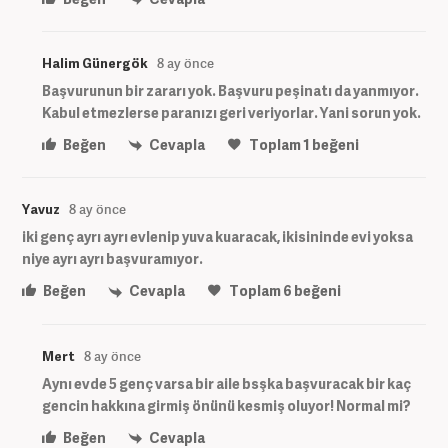
Halim Günergök
8 ay önce
Başvurunun bir zararı yok. Başvuru peşinatı da yanmıyor.
Kabul etmezlerse paranızı geri veriyorlar. Yani sorun yok.
Beğen
Cevapla
Toplam
1
beğeni
Yavuz
8 ay önce
iki genç ayrı ayrı evlenip yuva kuaracak, ikisininde evi yoksa
niye ayrı ayrı başvuramıyor.
Beğen
Cevapla
Toplam
6
beğeni
Mert
8 ay önce
Aynı evde 5 genç varsa bir aile bsşka başvuracak bir kaç
gencin hakkına girmiş önünü kesmiş oluyor! Normal mi?
Beğen
Cevapla