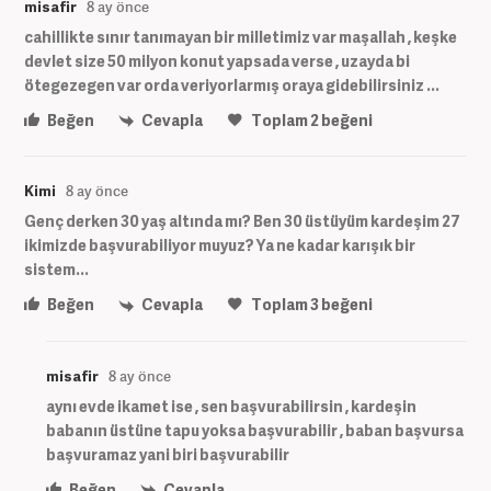
misafir
8 ay önce
cahillikte sınır tanımayan bir milletimiz var maşallah , keşke
devlet size 50 milyon konut yapsada verse , uzayda bi
ötegezegen var orda veriyorlarmış oraya gidebilirsiniz ...
Beğen
Cevapla
Toplam
2
beğeni
Kimi
8 ay önce
Genç derken 30 yaş altında mı? Ben 30 üstüyüm kardeşim 27
ikimizde başvurabiliyor muyuz? Ya ne kadar karışık bir
sistem...
Beğen
Cevapla
Toplam
3
beğeni
misafir
8 ay önce
aynı evde ikamet ise , sen başvurabilirsin , kardeşin
babanın üstüne tapu yoksa başvurabilir , baban başvursa
başvuramaz yani biri başvurabilir
Beğen
Cevapla