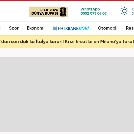
I
FIFA 2026
DÜNYA KUPASI
3
t
Spor
Ekonomi
Otomobil
Res
dan son dakika İtalya kararı! Krizi fırsat bilen Milano'ya toka