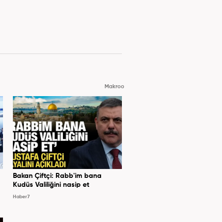
Makroo
Bakan Çiftçi: Rabb'im bana
Kudüs Valiliğini nasip et
Haber7