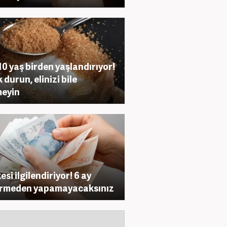
 10 yaş birden yaşlandırıyor!
 durun, elinizi bile
eyin
esi ilgilendiriyor! 6 ay
irmeden yapamayacaksınız