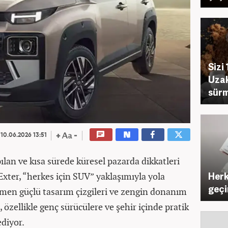
Sizi
Uzak
sürm
10.06.2026 13:51
ılan ve kısa sürede küresel pazarda dikkatleri
Herk
xter, “herkes için SUV” yaklaşımıyla yola
geç
ğmen güçlü tasarım çizgileri ve zengin donanım
 özellikle genç sürücülere ve şehir içinde pratik
ediyor.