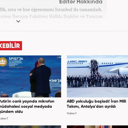
Editör Hakkında
İlk, orta ve lise öğrenimini İstanbul'da tamamladı.
itesi İletişim Fakültesi Halkla İlişkiler ve Tanıtım
ldu. 2017’den beri Kanal7 Medya Grubu’na bağlı
m bünyesinde mesleki hayatına devam etmektedir.
KEBİLİR
Putin'in canlı yayında mikrofon
ABD yolculuğu başladı! İran Milli
müdahalesi sosyal medyada
Takımı, Antalya'dan ayrıldı
gündem oldu
Haber7
aber7