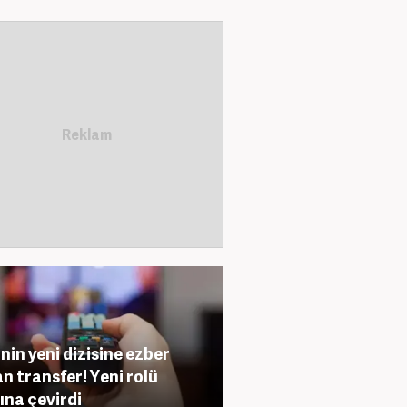
nin yeni dizisine ezber
n transfer! Yeni rolü
ına çevirdi