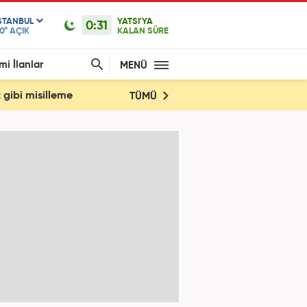
STANBUL
YATSI'YA
0:31
0°
AÇIK
KALAN SÜRE
mi İlanlar
MENÜ
t gibi misilleme
TÜMÜ