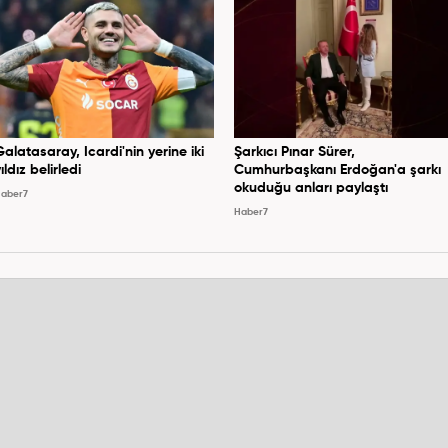
Galatasaray, Icardi'nin yerine iki
Şarkıcı Pınar Sürer,
ıldız belirledi
Cumhurbaşkanı Erdoğan'a şarkı
okuduğu anları paylaştı
aber7
Haber7