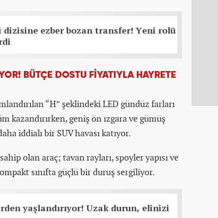
 dizisine ezber bozan transfer! Yeni rolü
rdi
LİYOR! BÜTÇE DOSTU FİYATIYLA HAYRETE
landırılan “H” şeklindeki LED gündüz farları
üm kazandırırken, geniş ön ızgara ve gümüş
aha iddialı bir SUV havası katıyor.
ahip olan araç; tavan rayları, spoyler yapısı ve
ompakt sınıfta güçlü bir duruş sergiliyor.
birden yaşlandırıyor! Uzak durun, elinizi