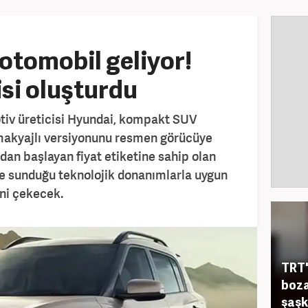
 otomobil geliyor!
isi oluşturdu
iv üreticisi Hyundai, kompakt SUV
 makyajlı versiyonunu resmen görücüye
rdan başlayan fiyat etiketine sahip olan
ve sunduğu teknolojik donanımlarla uygun
ini çekecek.
TRT'
boza
şaşk