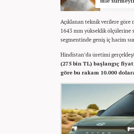
bile sürmeyi
Açıklanan teknik verilere gör
1643 mm yükseklik ölçülerine 
segmentinde geniş iç hacim su
Hindistan’da üretimi gerçekleş
(275 bin TL) başlangıç fiya
göre bu rakam 10.000 dolara