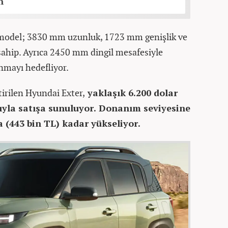
n
e model; 3830 mm uzunluk, 1723 mm genişlik ve
sahip. Ayrıca 2450 mm dingil mesafesiyle
nmayı hedefliyor.
tirilen Hyundai Exter,
yaklaşık 6.200 dolar
tıyla satışa sunuluyor. Donanım seviyesine
 (443 bin TL) kadar yükseliyor.