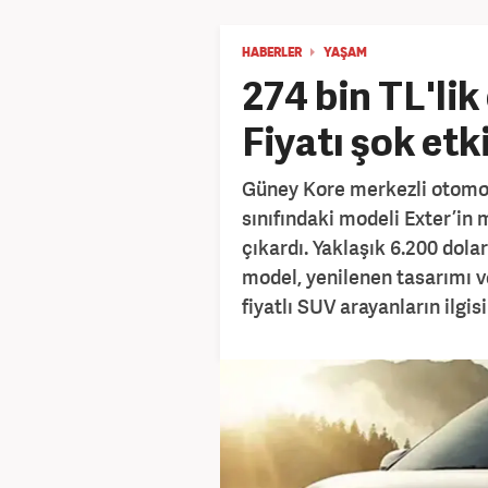
HABERLER
YAŞAM
274 bin TL'lik
Fiyatı şok etk
Güney Kore merkezli otomot
sınıfındaki modeli Exter’in
çıkardı. Yaklaşık 6.200 dola
model, yenilenen tasarımı 
fiyatlı SUV arayanların ilgis