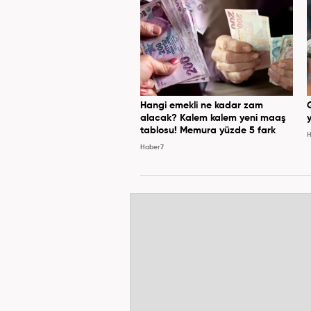
Hangi emekli ne kadar zam
alacak? Kalem kalem yeni maaş
y
tablosu! Memura yüzde 5 fark
H
Haber7