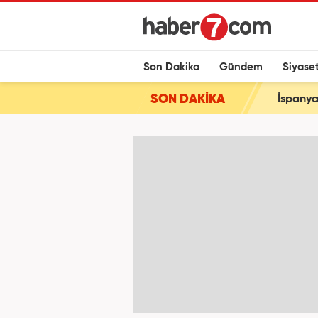
Son Dakika
Gündem
Siyase
SON DAKİKA
İspanya'