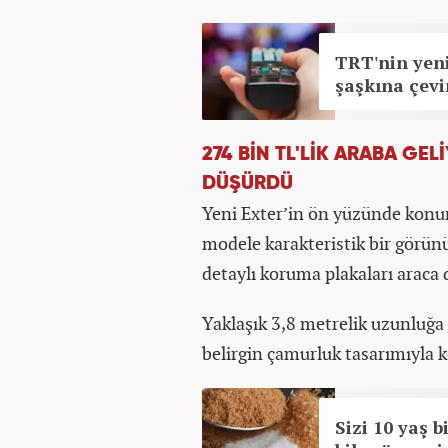
TRT'nin yeni
şaşkına çevi
274 BİN TL'LİK ARABA GE
DÜŞÜRDÜ
Yeni Exter’in ön yüzünde konum
modele karakteristik bir görün
detaylı koruma plakaları araca d
Yaklaşık 3,8 metrelik uzunluğa s
belirgin çamurluk tasarımıyla k
Sizi 10 yaş 