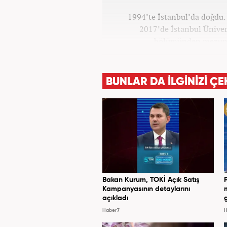
1994’te İstanbul’da doğdu. 
2017’de İstanbul Ünivers
bölümünden mezun o
Haber7.co
BUNLAR DA İLGİNİZİ ÇE
Bakan Kurum, TOKİ Açık Satış
Kampanyasının detaylarını
açıkladı
Haber7
H