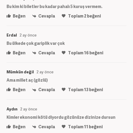
Bu kim ki biletler bu kadar pahalı 5 kuruş vermem.
Beğen
Cevapla
Toplam
2
beğeni
Erdal
2 ay önce
Bu ülkede çok gariplik var çok
Beğen
Cevapla
Toplam
16
beğeni
Mümkün değil
2 ay önce
Ama millet aç (gözlü)
Beğen
Cevapla
Toplam
13
beğeni
Aydın
2 ay önce
Kimler ekonomi kötü diyordu gözünüze dizinize dursun
Beğen
Cevapla
Toplam
11
beğeni