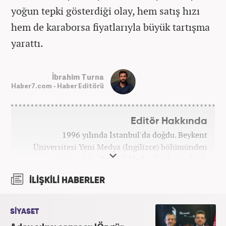
yoğun tepki gösterdiği olay, hem satış hızı
hem de karaborsa fiyatlarıyla büyük tartışma
yarattı.
İbrahim Turna
Haber7.com - Haber Editörü
Editör Hakkında
1996 yılında İstanbul'da doğdu. Beykent
Üniversitesi Yeni Medya (İngilizce) bölümünden
mezun oldu. Kanal 7 Medya Grubu'na bağlı
haber7.com bünyesinde mesleki hayatına devam
İLİŞKİLİ HABERLER
etmektedir.
SİYASET