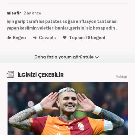
misafir
2 ay önce
işin garip tarafı ise patates soğan enflasyon tantanası
yapan kesiimin veletleri bunlar ,gerisini siz hesap edin ,
Beğen
Cevapla
Toplam
28
beğeni
Daha fazla yorum görüntüle
İLGİNİZİ ÇEKEBİLİR
Makroo