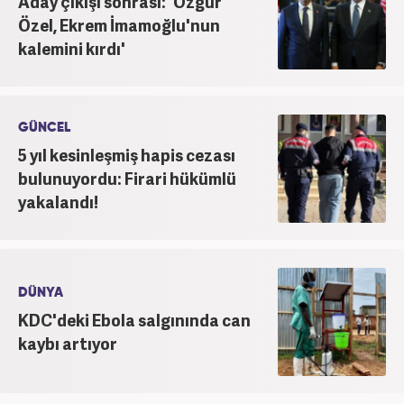
Aday çıkışı sonrası: 'Özgür
Özel, Ekrem İmamoğlu'nun
kalemini kırdı'
GÜNCEL
5 yıl kesinleşmiş hapis cezası
bulunuyordu: Firari hükümlü
yakalandı!
DÜNYA
KDC'deki Ebola salgınında can
kaybı artıyor