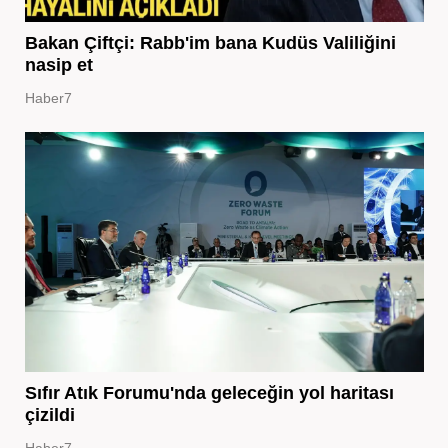
Bakan Çiftçi: Rabb'im bana Kudüs Valiliğini
nasip et
Haber7
Sıfır Atık Forumu'nda geleceğin yol haritası
çizildi
Haber7