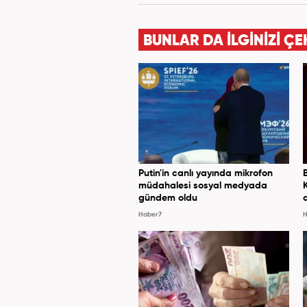
Haber7.co
BUNLAR DA İLGİNİZİ ÇE
Putin'in canlı yayında mikrofon
müdahalesi sosyal medyada
gündem oldu
Haber7
H