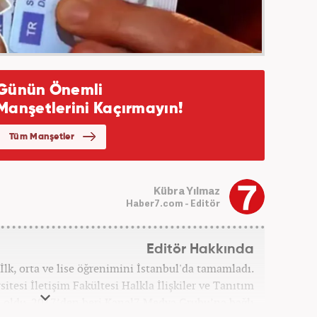
Kübra Yılmaz
Haber7.com - Editör
Editör Hakkında
İlk, orta ve lise öğrenimini İstanbul'da tamamladı.
itesi İletişim Fakültesi Halkla İlişkiler ve Tanıtım
ldu. 2017’den beri Kanal7 Medya Grubu’na bağlı