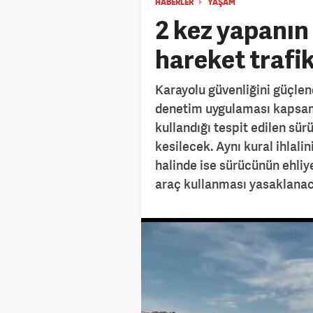
HABERLER
YAŞAM
2 kez yapanın 
hareket trafi
Karayolu güvenliğini güçlen
denetim uygulaması kapsamı
kullandığı tespit edilen sür
kesilecek. Aynı kural ihlali
halinde ise sürücünün ehliye
araç kullanması yasaklanac