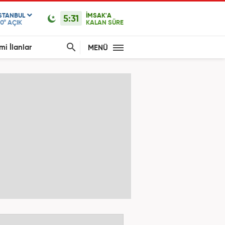
ISTANBUL
İMSAK'A
5:31
0°
AÇIK
KALAN SÜRE
mi İlanlar
MENÜ