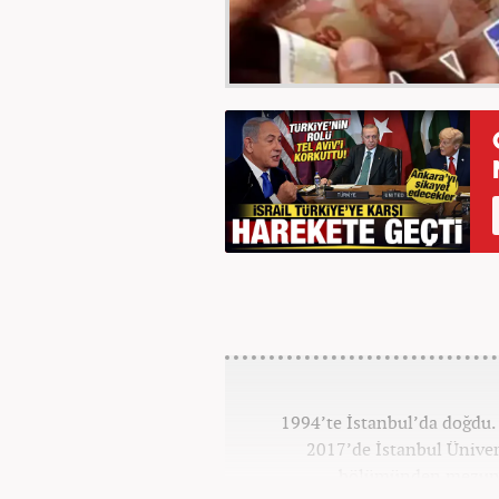
1994’te İstanbul’da doğdu. 
2017’de İstanbul Ünivers
bölümünden mezun o