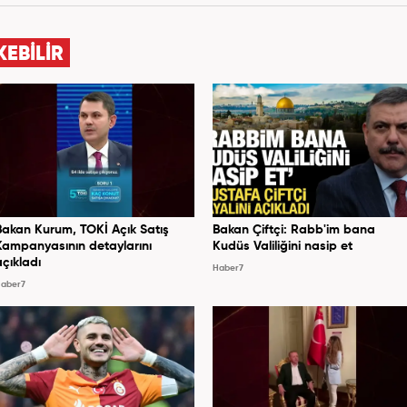
m bünyesinde mesleki hayatına devam etmektedir.
KEBİLİR
Bakan Kurum, TOKİ Açık Satış
Bakan Çiftçi: Rabb'im bana
Kampanyasının detaylarını
Kudüs Valiliğini nasip et
açıkladı
Haber7
aber7