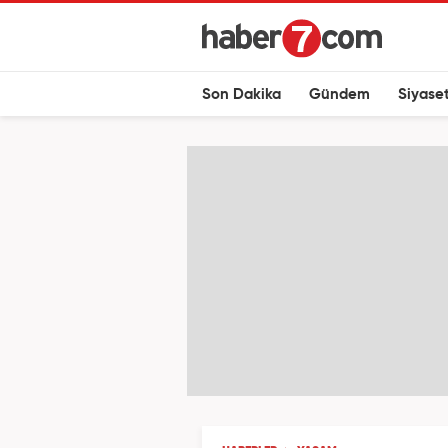
Son Dakika
Gündem
Siyase