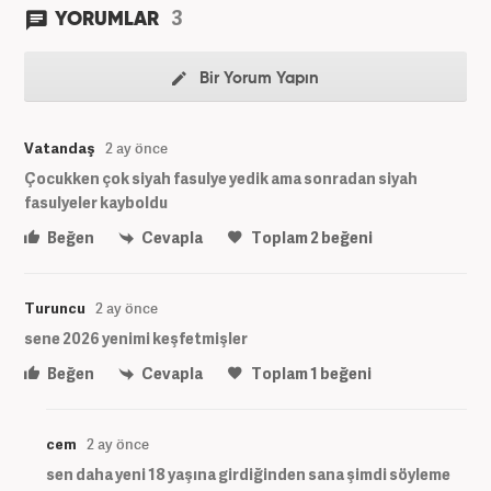
3
YORUMLAR
Bir Yorum Yapın
Vatandaş
2 ay önce
Çocukken çok siyah fasulye yedik ama sonradan siyah
fasulyeler kayboldu
Beğen
Cevapla
Toplam
2
beğeni
Turuncu
2 ay önce
sene 2026 yenimi keşfetmişler
Beğen
Cevapla
Toplam
1
beğeni
cem
2 ay önce
sen daha yeni 18 yaşına girdiğinden sana şimdi söyleme