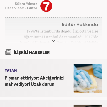
Kübra Yılmaz
Haber7.com - Editör
Editör Hakkında
1994’te İstanbul’da doğdu. İlk, orta ve lise
öğrenimini İstanbul'da tamamladı. 2017’de
İstanbul Üniversitesi İletişim Fakültesi Halkla
İlişkiler ve Tanıtım bölümünden mezun oldu.
İLİŞKİLİ HABERLER
2017’den beri Kanal7 Medya Grubu’na bağlı
Haber7.com bünyesinde mesleki hayatına devam
etmektedir.
YAŞAM
Pişman ettiriyor: Akciğerinizi
mahvediyor! Uzak durun