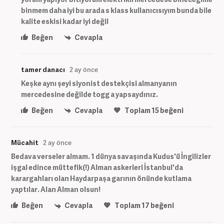
binmem daha iyi bu arada s klass kullanıcısıyım bunda bile
kalite eskisi kadar iyi değil
Beğen
Cevapla
tamer danacı
2 ay önce
Keşke aynı şeyi siyonist destekçisi almanyanın
mercedesine değilde togg a yapsaydınız.
Beğen
Cevapla
Toplam
15
beğeni
Mücahit
2 ay önce
Bedava verseler almam. 1 dünya savaşında Kudus'ü İngilizler
işgal edince müttefik(!) Alman askerleri İstanbul'da
karargahları olan Haydarpaşa garının önünde kutlama
yaptılar. Alan Alman olsun!
Beğen
Cevapla
Toplam
17
beğeni