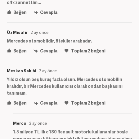
c4x zannettim...
Beğen
Cevapla
Öz Misafir
2 ay önce
Mercedes otomobildir, ötekiler arabadır.
Beğen
Cevapla
Toplam
2
beğeni
Mesken Sahibi
2 ay önce
Yıldız olsun beş kuruş fazla olsun. Mercedes otomobilin
kralıdır, bir Mercedes kullanıcısı olarak ondan başkasını
tanımam.
Beğen
Cevapla
Toplam
2
beğeni
Merco
2 ay önce
1.5 milyon TL lik c 180 Renault motorlu kullananlar boyle
yorum yapıyor bitiyorum elektrikli mercedese binecegime