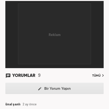
9
YORUMLAR
TÜMÜ
Bir Yorum Yapın
ünal şanlı
2 ay önce