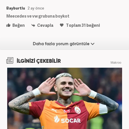
Bayburtlu
2 ay önce
Meecedes ve vw grubuna boykot
Beğen
Cevapla
Toplam
31
beğeni
Daha fazla yorum görüntüle
İLGİNİZİ ÇEKEBİLİR
Makroo