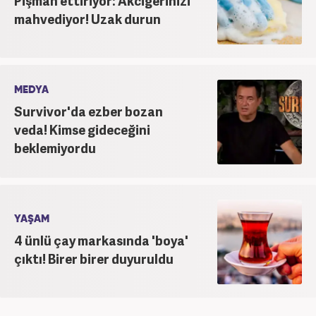
Pişman ettiriyor: Akciğerinizi
mahvediyor! Uzak durun
MEDYA
Survivor'da ezber bozan
veda! Kimse gideceğini
beklemiyordu
YAŞAM
4 ünlü çay markasında 'boya'
çıktı! Birer birer duyuruldu