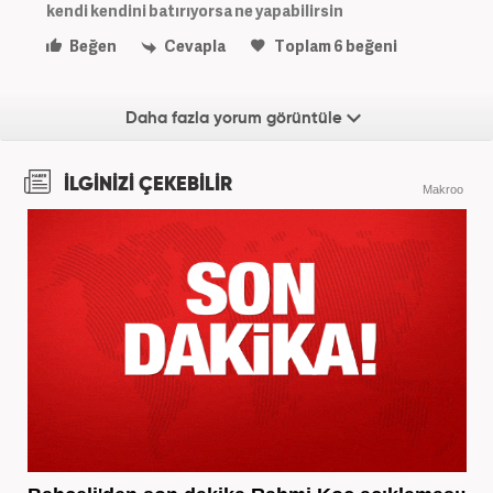
kendi kendini batırıyorsa ne yapabilirsin
Beğen
Cevapla
Toplam
6
beğeni
Daha fazla yorum görüntüle
İLGİNİZİ ÇEKEBİLİR
Makroo