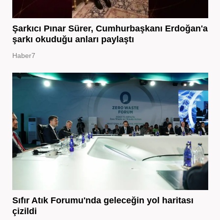
Şarkıcı Pınar Sürer, Cumhurbaşkanı Erdoğan'a
şarkı okuduğu anları paylaştı
Haber7
Sıfır Atık Forumu'nda geleceğin yol haritası
çizildi