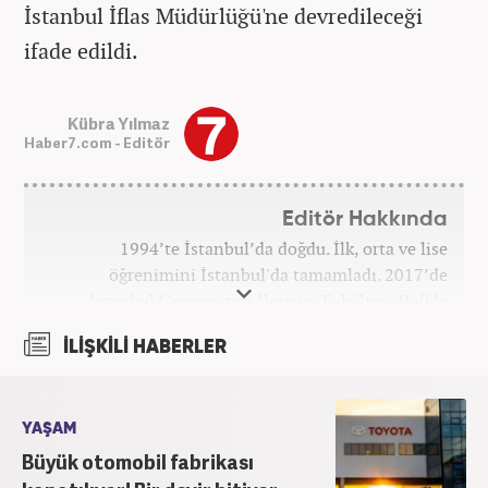
İstanbul İflas Müdürlüğü'ne devredileceği
ifade edildi.
Kübra Yılmaz
Haber7.com - Editör
Editör Hakkında
1994’te İstanbul’da doğdu. İlk, orta ve lise
öğrenimini İstanbul'da tamamladı. 2017’de
İstanbul Üniversitesi İletişim Fakültesi Halkla
İlişkiler ve Tanıtım bölümünden mezun oldu.
İLİŞKİLİ HABERLER
2017’den beri Kanal7 Medya Grubu’na bağlı
Haber7.com bünyesinde mesleki hayatına devam
etmektedir.
YAŞAM
Büyük otomobil fabrikası