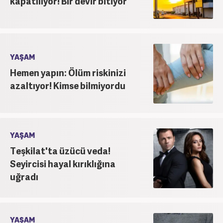
kapatılıyor! Bir devir bitiyor
YAŞAM
Hemen yapın: Ölüm riskinizi
azaltıyor! Kimse bilmiyordu
YAŞAM
Teşkilat'ta üzücü veda!
Seyircisi hayal kırıklığına
uğradı
YAŞAM