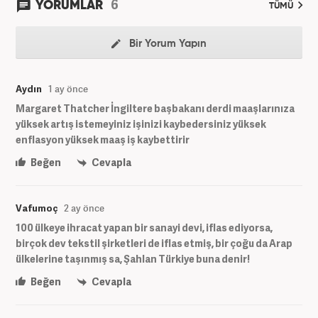
6
YORUMLAR
TÜMÜ
Bir Yorum Yapın
Aydın
1 ay önce
Margaret Thatcher İngiltere başbakanı derdi maaşlarınıza
yüksek artış istemeyiniz işinizi kaybedersiniz yüksek
enflasyon yüksek maaş iş kaybettirir
Beğen
Cevapla
Vafumoç
2 ay önce
100 ülkeye ihracat yapan bir sanayi devi, iflas ediyorsa,
birçok dev tekstil şirketleri de iflas etmiş, bir çoğu da Arap
ülkelerine taşınmış sa, Şahlan Türkiye buna denir!
Beğen
Cevapla