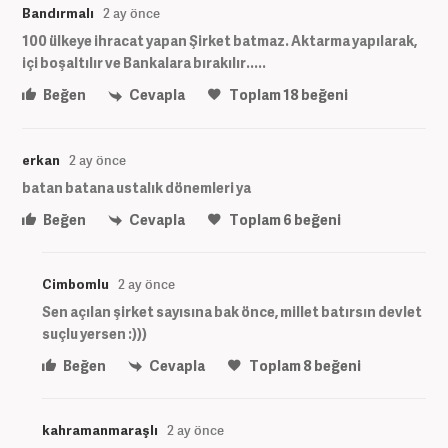
Bandırmalı
2 ay önce
100 ülkeye ihracat yapan Şirket batmaz. Aktarma yapılarak,
içi boşaltılır ve Bankalara bırakılır.....
Beğen
Cevapla
Toplam
18
beğeni
erkan
2 ay önce
batan batana ustalık dönemleri ya
Beğen
Cevapla
Toplam
6
beğeni
Cimbomlu
2 ay önce
Sen açılan şirket sayısına bak önce, millet batırsın devlet
suçlu yersen :)))
Beğen
Cevapla
Toplam
8
beğeni
kahramanmaraşlı
2 ay önce