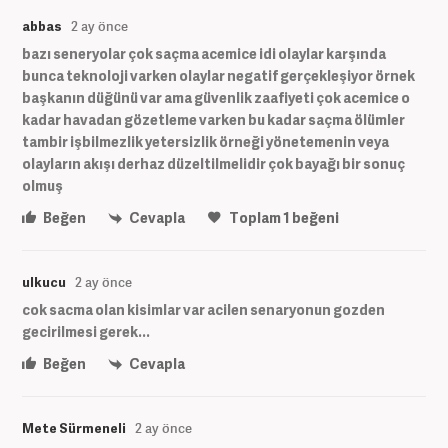
abbas
2 ay önce
bazı seneryolar çok saçma acemice idi olaylar karşında
bunca teknoloji varken olaylar negatif gerçekleşiyor örnek
başkanın düğünü var ama güvenlik zaafiyeti çok acemice o
kadar havadan gözetleme varken bu kadar saçma ölümler
tambir işbilmezlik yetersizlik örneği yönetemenin veya
olayların akışı derhaz düzeltilmelidir çok bayağı bir sonuç
olmuş
Beğen
Cevapla
Toplam
1
beğeni
ulkucu
2 ay önce
cok sacma olan kisimlar var acilen senaryonun gozden
gecirilmesi gerek...
Beğen
Cevapla
Mete Sürmeneli
2 ay önce