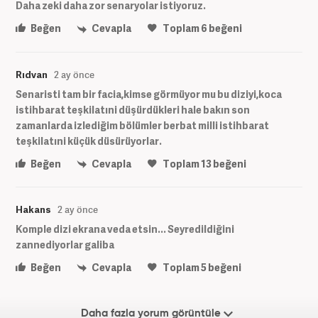
Daha zeki daha zor senaryolar istiyoruz.
Beğen
Cevapla
Toplam
6
beğeni
Rıdvan
2 ay önce
Senaristi tam bir facia,kimse görmüyor mu bu diziyi,koca
istihbarat teşkilatıni düşürdükleri hale bakın son
zamanlarda izlediğim bölümler berbat milli istihbarat
teşkilatıni küçük düsürüyorlar.
Beğen
Cevapla
Toplam
13
beğeni
Hakans
2 ay önce
Komple dizi ekrana veda etsin... Seyredildiğini
zannediyorlar galiba
Beğen
Cevapla
Toplam
5
beğeni
Daha fazla yorum görüntüle