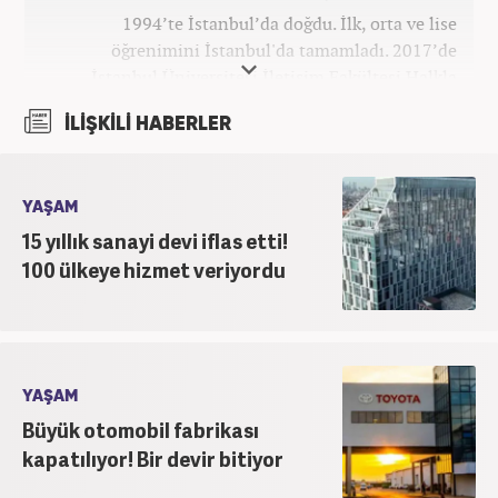
1994’te İstanbul’da doğdu. İlk, orta ve lise
öğrenimini İstanbul'da tamamladı. 2017’de
İstanbul Üniversitesi İletişim Fakültesi Halkla
İlişkiler ve Tanıtım bölümünden mezun oldu.
İLİŞKİLİ HABERLER
2017’den beri Kanal7 Medya Grubu’na bağlı
Haber7.com bünyesinde mesleki hayatına devam
etmektedir.
YAŞAM
15 yıllık sanayi devi iflas etti!
100 ülkeye hizmet veriyordu
YAŞAM
Büyük otomobil fabrikası
kapatılıyor! Bir devir bitiyor