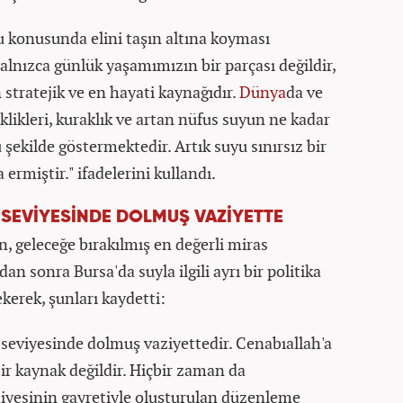
u konusunda elini taşın altına koyması
yalnızca günlük yaşamımızın bir parçası değildir,
stratejik ve en hayati kaynağıdır.
Dünya
da ve
likleri, kuraklık ve artan nüfus suyun ne kadar
 şekilde göstermektedir. Artık suyu sınırsız bir
rmiştir." ifadelerini kullandı.
 SEVİYESİNDE DOLMUŞ VAZİYETTE
, geleceğe bırakılmış en değerli miras
n sonra Bursa'da suyla ilgili ayrı bir politika
kerek, şunları kaydetti:
seviyesinde dolmuş vaziyettedir. Cenabıallah'a
ir kaynak değildir. Hiçbir zaman da
iyesinin gayretiyle oluşturulan düzenleme