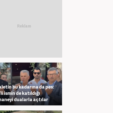
letin bu kadarına da pes:
li ismin de katıldığı
aneyi dualarla açtılar