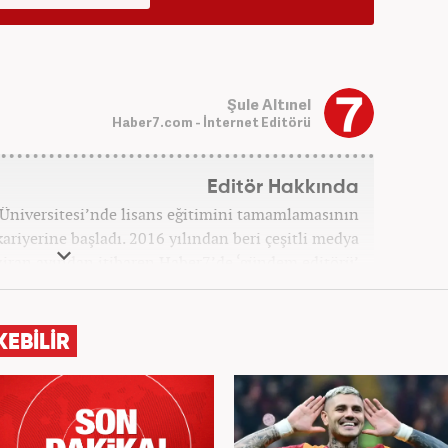
Şule Altınel
Haber7.com - İnternet Editörü
Editör Hakkında
Üniversitesi’nde lisans eğitimini tamamlamasının
kariyerine başladı. 2016 yılından beri çeşitli medya
aziran ayından itibaren Haber7’de ‘gündem editörü’
olarak kariyerini sürdürmekte.
KEBİLİR