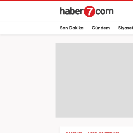
Son Dakika
Gündem
Siyase