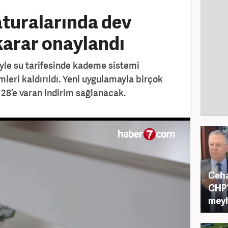
aturalarında dev
 karar onaylandı
yle su tarifesinde kademe sistemi
emleri kaldırıldı. Yeni uygulamayla birçok
28’e varan indirim sağlanacak.
Ceha
CHP’
meyh