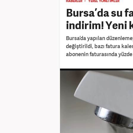
HABERLER
YEREL YÖNETIMLER
Bursa’da su f
indirim! Yeni
Bursa’da yapılan düzenleme
değiştirildi, bazı fatura kal
abonenin faturasında yüzde 