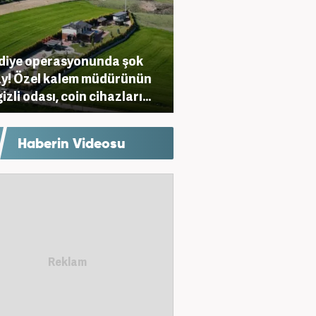
diye operasyonunda şok
y! Özel kalem müdürünün
gizli odası, coin cihazları...
Haberin Videosu