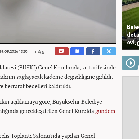
Bele
deta
evi, 
15.05.2026 17:20
İdaresi (BUSKİ) Genel Kurulunda, su tarifesinde
ndirim sağlayacak kademe değişikliğine gidildi,
 bertaraf bedelleri kaldırıldı.
ılan açıklamaya göre, Büyükşehir Belediye
nlığında gerçekleştirilen Genel Kurulda
gündem
clis Toplantı Salonu'nda yapılan Genel