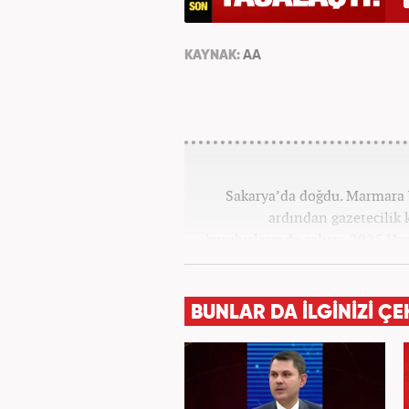
KAYNAK:
AA
Sakarya’da doğdu. Marmara 
ardından gazetecilik 
kuruluşlarında çalıştı. 2025 H
BUNLAR DA İLGİNİZİ ÇE