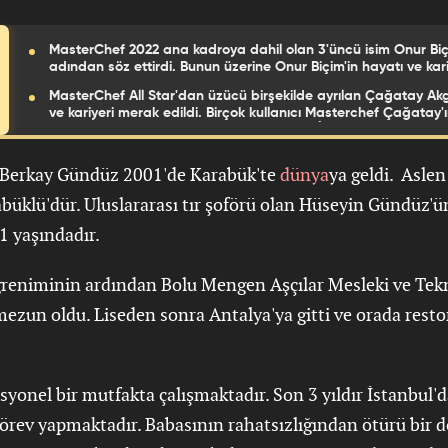
MasterChef 2022 ana kadroya dahil olan 3'üncü isim Onur Biç
adından söz ettirdi. Bunun üzerine Onur Biçim'in hayatı ve kari
araştırılmaya başlandı. Peki MasterChef Onur nereli? Çok sa
MasterChef All Star'dan üzücü birşekilde ayrılan Çağatay Akg
kullanıcının merak ettiği MasterChef Onur biyografisi ve hak
ve kariyeri merak edildi. Birçok kullanıcı Masterchef Çağatay'ı
bilinmeyenler haberimizde...
olduğu ve kaç yaşında olduğu araştırıldı. İşte, Masterchef Ça
biyografisi...
 Berkay Gündüz 2001'de Karabük'te
dünya
ya geldi. Aslen
büklü'dür. Uluslararası tır şoförü olan Hüseyin Gündüz'ün
1 yaşındadır.
öğreniminin ardından Bolu Mengen Aşçılar Mesleki ve Te
mezun oldu. Liseden sonra Antalya'ya gitti ve orada rest
esyonel bir mutfakta çalışmaktadır. Son 3 yıldır İstanbul'd
örev yapmaktadır. Babasının rahatsızlığından ötürü bir