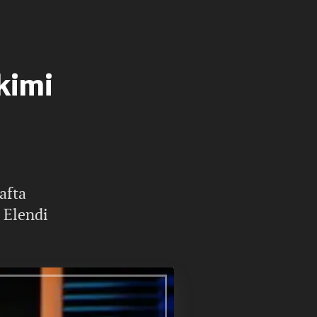
kimi
afta
 Elendi