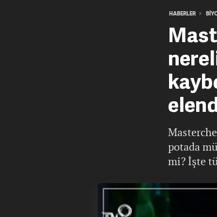
HABERLER
BİY
Maste
nerel
kayb
elend
Masterche
potada mü
mi? İşte t