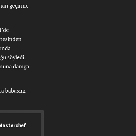
aman geçirme
1'de
stesinden
nında
ğu söyledi.
zonuna damga
a babasını
 Masterchef