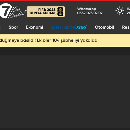
I
FIFA 2026
DÜNYA KUPASI
2
t
Spor
Ekonomi
Otomobil
Res
 düğmeye basıldı! Ekipler 104 şüpheliyi yakaladı