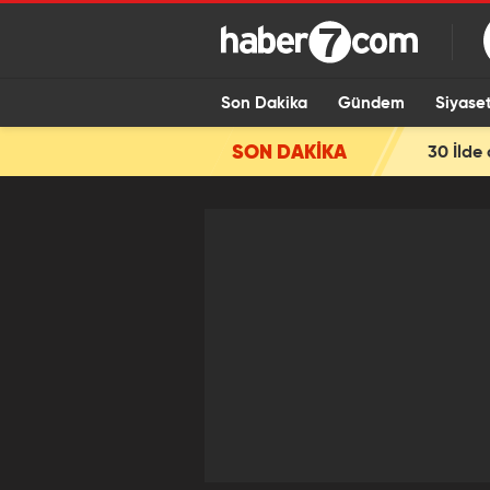
Son Dakika
Gündem
Siyase
SON DAKİKA
30 İlde