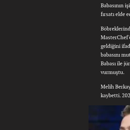
Babasının iş
fırsatı elde
Böbreklerind
MasterChef'e
geldiğini if
babasını mut
Babası ile j
vurmuştu.
Melih Berka
kaybetti. 20