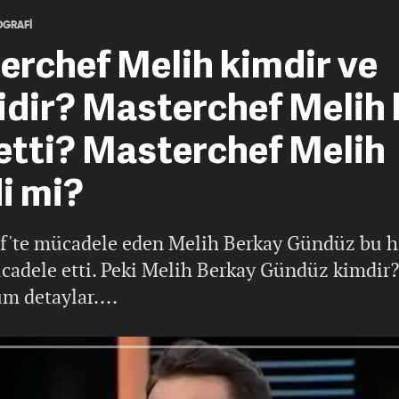
OGRAFİ
rchef Melih kimdir ve
idir? Masterchef Melih 
etti? Masterchef Melih
i mi?
f'te mücadele eden Melih Berkay Gündüz bu h
cadele etti. Peki Melih Berkay Gündüz kimdir?
üm detaylar....