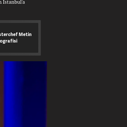
n İstanbul'a
sterchef Metin
ografisi