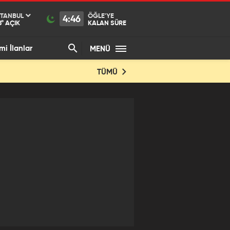
STANBUL
ÖĞLE'YE
4:46
8°
AÇIK
KALAN SÜRE
mi İlanlar
MENÜ
TÜMÜ