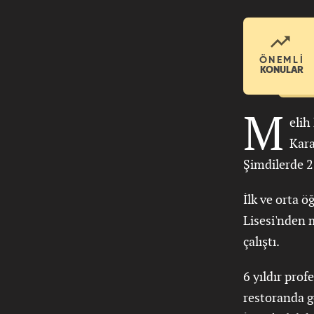
ÖNEMLİ
KONULAR
M
elih
Kara
Şimdilerde
2
İlk ve orta 
Lisesi'nden 
çalıştı.
6 yıldır prof
restoranda g