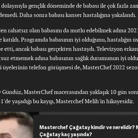
i dolayısıyla gençlik döneminde de babası ile çok fazla z
 edemedi. Daha sonra babası kanser hastalığına yakalandı.
en rahatsız olan babasını da mutlu edebilmek adına 202
 katıldı. Programda babasının iyi olduğunu, hastalığın ü
ade etti, ancak babası gerçekten hastaydı. Televizyon erka
suz etmemek adına babasının sağlık durumunun iyi oldu
üri üyelerinin telefon görüşmesi de, MasterChef 2022 se
y Gündüz, MasterChef macerasından yaklaşık 10 gün sonr
21'de yaşadığı bu kayıp, Masterchef Melih'in hikayesidir.
Masterchef Çağatay kimdir ve nerelidir?
Çağatay kaç yaşında?