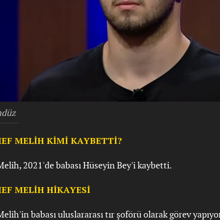
ndüz
EF MELİH KİMİ KAYBETTİ?
elih, 2021'de babası Hüseyin Bey'i kaybetti.
EF MELİH HİKAYESİ
elih'in babası u
luslararası tır şoförü olarak görev yapıyo