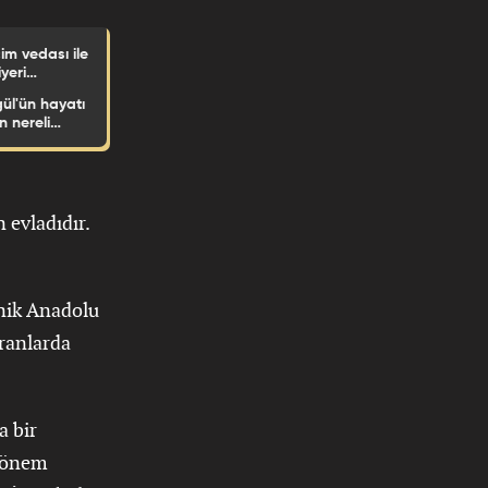
im vedası ile
yeri
yıda
ül'ün hayatı
kında tüm
n nereli
ğatay!ın
 evladıdır.
knik Anadolu
oranlarda
a bir
 dönem