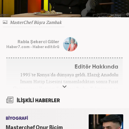
MasterChef Büşra Zambak
Rabia Şekerci Güler
Haber7.com - Haber editörü
Editör Hakkında
1995'te Konya'da dünyaya geldi. Elazığ Anadolu
İmam Hatip Lisesini tamamladıktan sonra Fırat
Üniversitesi İletişim Fakültesi Radyo Televizyon ve
Sinema Bölümünden derece ile mezun oldu.
İLİŞKİLİ HABERLER
Ardından Fırat Üniversitesi Sosyal Bilimler
Enstitüsü İletişim Bilimleri Ana Bilim Dalında
yüksek lisans yaptı. Üniversiteye devam ettiği
BİYOGRAFİ
yıllarda edebiyat dergilerinde deneme ve metin
Masterchef Onur Biçim