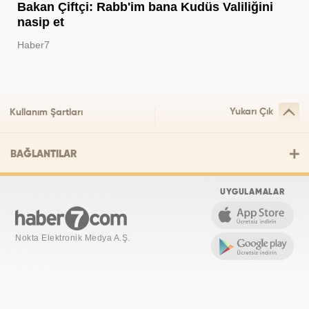
Bakan Çiftçi: Rabb'im bana Kudüs Valiliğini
nasip et
Haber7
Yukarı Çık
Kullanım Şartları
BAĞLANTILAR
UYGULAMALAR
Nokta Elektronik Medya A.Ş.