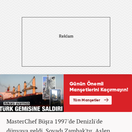
MasterChef Büşra 1997'de Denizli'de
dünyaya geldi. Soyadı Zambak'tır. Aslen