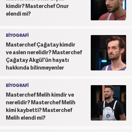
yazarlığı yaptı. Yine aynı dönemde, yerel televizyon
kimdir? Masterchef Onur
kanalında program sunuculuğu yaparak mesleki
elendi mi?
kariyerine ilk adımını attı. 2016'da başladığı
internet gazeteciliği serüveninde birçok haber
portalında editör olarak yer aldı. Günümüzde,
haber7.com'da mesleki hayatına devam etmektedir.
BİYOGRAFİ
Masterchef Çağatay kimdir
ve aslen nerelidir? Masterchef
Çağatay Akgül'ün hayatı
hakkında bilinmeyenler
BİYOGRAFİ
Masterchef Melih kimdir ve
nerelidir? Masterchef Melih
kimi kaybetti? Masterchef
Melih elendi mi?