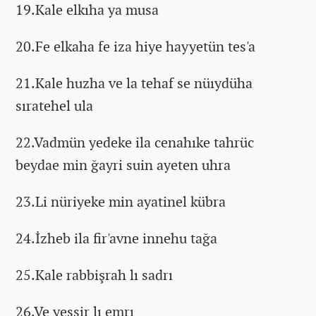
19.Kale elkıha ya musa
20.Fe elkaha fe iza hiye hayyetün tes'a
21.Kale huzha ve la tehaf se nüıydüha
sıratehel ula
22.Vadmün yedeke ila cenahıke tahrüc
beydae min ğayri suin ayeten uhra
23.Li nüriyeke min ayatinel kübra
24.İzheb ila fir'avne innehu tağa
25.Kale rabbişrah lı sadrı
26.Ve yessir lı emrı