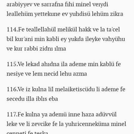
arabiyyev ve sarrafna fıhi minel veıydi
leallehüm yettekune ev yuhdisü lehüm zikra
114.Fe teallellahül melikül hakk ve la ta'cel
bil kur'ani min kabli ey yukda ileyke vahyühu
ve kur rabbi zidnı ılma
115.Ve lekad ahıdna ila ademe min kablü fe
nesiye ve lem necid lehu azma
116.Ve iz kulna lil melaiketiscüdu li ademe fe
secedu illa iblıs eba
117.Fe kulna ya ademü inne haza adüvvül
leke ve li zevcike fe la yuhricenneküma minel
cenneti fe teşka