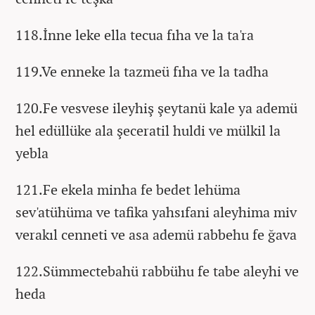
118.İnne leke ella tecua fıha ve la ta'ra
119.Ve enneke la tazmeü fıha ve la tadha
120.Fe vesvese ileyhiş şeytanü kale ya ademü
hel edüllüke ala şeceratil huldi ve mülkil la
yebla
121.Fe ekela minha fe bedet lehüma
sev'atühüma ve tafika yahsıfani aleyhima miv
verakıl cenneti ve asa ademü rabbehu fe ğava
122.Sümmectebahü rabbühu fe tabe aleyhi ve
heda