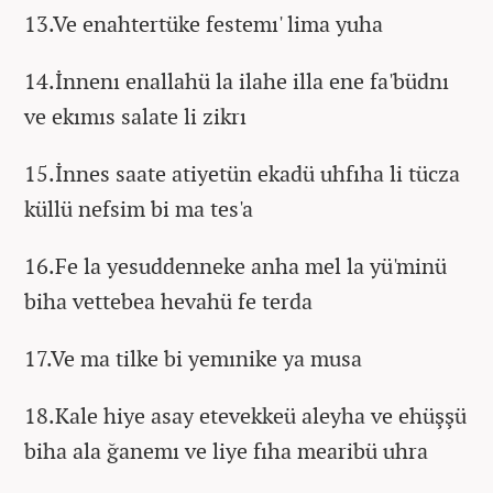
13.Ve enahtertüke festemı' lima yuha
14.İnnenı enallahü la ilahe illa ene fa'büdnı
ve ekımıs salate li zikrı
15.İnnes saate atiyetün ekadü uhfıha li tücza
küllü nefsim bi ma tes'a
16.Fe la yesuddenneke anha mel la yü'minü
biha vettebea hevahü fe terda
17.Ve ma tilke bi yemınike ya musa
18.Kale hiye asay etevekkeü aleyha ve ehüşşü
biha ala ğanemı ve liye fıha mearibü uhra