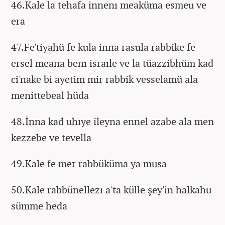
46.Kale la tehafa innenı meaküma esmeu ve
era
47.Fe'tiyahü fe kula inna rasula rabbike fe
ersel meana benı israıle ve la tüazzibhüm kad
ci'nake bi ayetim mir rabbik vesselamü ala
menittebeal hüda
48.İnna kad uhıye ileyna ennel azabe ala men
kezzebe ve tevella
49.Kale fe mer rabbüküma ya musa
50.Kale rabbünellezı a'ta külle şey'in halkahu
sümme heda