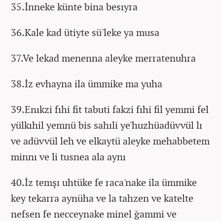
35.İnneke künte bina besıyra
36.Kale kad ütiyte sü'leke ya musa
37.Ve lekad menenna aleyke merratenuhra
38.İz evhayna ila ümmike ma yuha
39.Enıkzi fıhi fit tabuti fakzi fıhi fil yemmi fel
yülkıhil yemnü bis sahıli ye'huzhüadüvvül lı
ve adüvvül leh ve elkaytü aleyke mehabbetem
minnı ve li tusnea ala aynı
40.İz temşı uhtüke fe raca'nake ila ümmike
key tekarra aynüha ve la tahzen ve katelte
nefsen fe necceynake minel ğammi ve