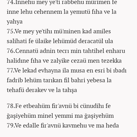
74.İnnehu mey ye'ti rabbehu mürimen fe
inne lehu cehennem la yemutü fıha ve la
yahya
75.Ve mey ye'tihı mü'minen kad amiles
salihati fe ülaike lehümüd deracatül ula
76.Cennatü adnin tecrı min tahtihel enharu
halidıne fıha ve zalyike cezaü men tezekka
77.Ve lekad evhayna ila musa en esri bi ıbadı
fadrib lehüm tarıkan fil bahri yebesa la
tehafü derakev ve la tahşa
78.Fe etbeahüm fir'avnü bi cünudihı fe
ğaşiyehüm minel yemmi ma ğaşiyehüm
79.Ve edalle fir'avnü kavmehu ve ma heda