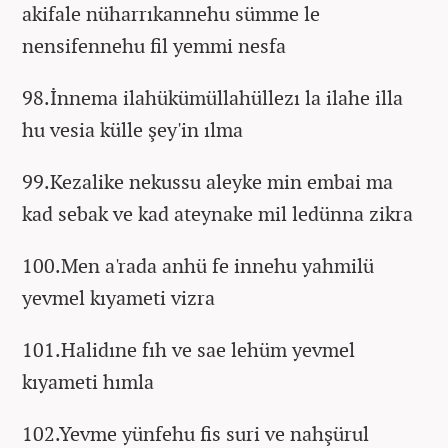
akifale nüharrıkannehu sümme le
nensifennehu fil yemmi nesfa
98.İnnema ilahükümüllahüllezı la ilahe illa
hu vesia külle şey'in ılma
99.Kezalike nekussu aleyke min embai ma
kad sebak ve kad ateynake mil ledünna zikra
100.Men a'rada anhü fe innehu yahmilü
yevmel kıyameti vizra
101.Halidıne fıh ve sae lehüm yevmel
kıyameti hımla
102.Yevme yünfehu fis suri ve nahşürul