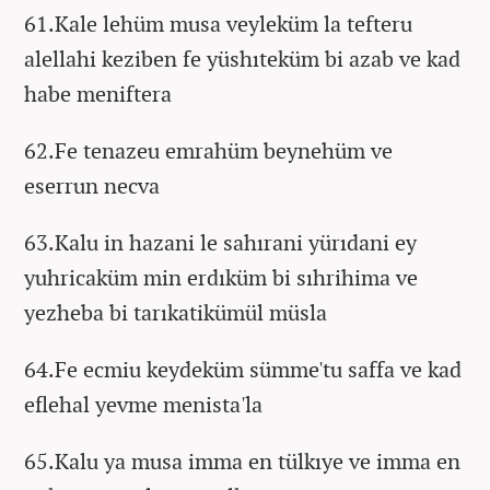
61.Kale lehüm musa veyleküm la tefteru
alellahi keziben fe yüshıteküm bi azab ve kad
habe meniftera
62.Fe tenazeu emrahüm beynehüm ve
eserrun necva
63.Kalu in hazani le sahırani yürıdani ey
yuhricaküm min erdıküm bi sıhrihima ve
yezheba bi tarıkatikümül müsla
64.Fe ecmiu keydeküm sümme'tu saffa ve kad
eflehal yevme menista'la
65.Kalu ya musa imma en tülkıye ve imma en