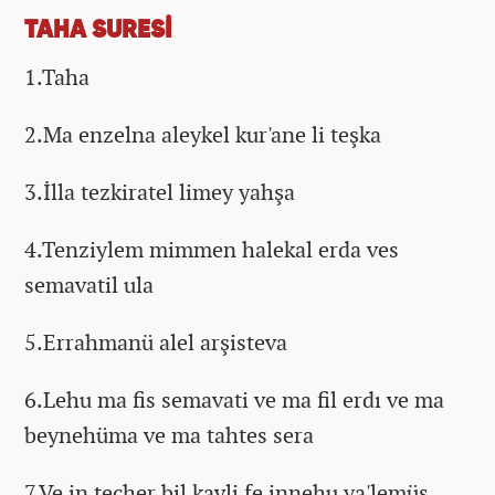
TAHA SURESİ
1.Taha
2.Ma enzelna aleykel kur'ane li teşka
3.İlla tezkiratel limey yahşa
4.Tenziylem mimmen halekal erda ves
semavatil ula
5.Errahmanü alel arşisteva
6.Lehu ma fis semavati ve ma fil erdı ve ma
beynehüma ve ma tahtes sera
7.Ve in techer bil kavli fe innehu ya'lemüs