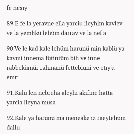
fe nesiy
89.E fe la yeravne ella yarciu ileyhim kavlev
ve la yemlikü lehüm darrav ve la nef'a
90.Ve le kad kale lehüm harunü min kablü ya
kavmi innema fütintüm bih ve inne
rabbekümür rahmanü fettebiuni ve etıy'u
emrı
91.Kalu len nebreha aleyhi akifıne hatta
yarcia ileyna musa
92.Kale ya harunü ma meneake iz raeytehüm
dallu