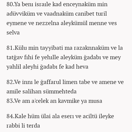
80.Ya benı israıle kad enceynaküm min
adüvviküm ve vaadnaküm canibet turil
eymene ve nezzelna aleykümül menne ves
selva
81.Külu min tayyibati ma razaknnaküm ve la
tatğav fıhi fe yehılle aleyküm ğadabı ve mey
yahlil aleyhi ğadabı fe kad heva
82.Ve innı le ğaffarul limen tabe ve amene ve
amile salihan sümmehteda
83.Ve am a'celek an kavmike ya musa
84.Kale hüm ülai ala eserı ve aciltü ileyke
rabbi li terda