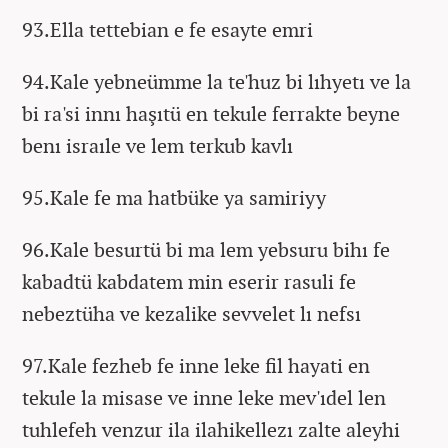
93.Ella tettebian e fe esayte emri
94.Kale yebneümme la te'huz bi lıhyetı ve la
bi ra'si innı haşıtü en tekule ferrakte beyne
benı israıle ve lem terkub kavlı
95.Kale fe ma hatbüke ya samiriyy
96.Kale besurtü bi ma lem yebsuru bihı fe
kabadtü kabdatem min eserir rasuli fe
nebeztüha ve kezalike sevvelet lı nefsı
97.Kale fezheb fe inne leke fil hayati en
tekule la misase ve inne leke mev'ıdel len
tuhlefeh venzur ila ilahikellezı zalte aleyhi