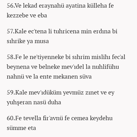
56.Ve lekad eraynahü ayatina külleha fe
kezzebe ve eba
57.Kale ec'tena li tuhricena min erdına bi
sıhrike ya musa
58.Fe le ne'tiyenneke bi sıhrim mislihı fec'al
beynena ve belneke mev'ıdel la nuhlifühu
nahnü ve la ente mekanen süva
59.Kale mev'ıdüküm yevmüz zınet ve ey
yuhşeran nasü duha
60.Fe tevella fir'avnü fe cemea keydehu
sümme eta