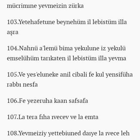
mücrimıne yevmeizin zürka
103.Yetehafetune beynehüm il lebistüm illa
aşra
104.Nahnü a'lemü bima yekulune iz yekulü
emselühüm tarıkaten il lebistüm illa yevma
105.Ve yes'eluneke anil cibali fe kul yensifüha
rabbı nesfa
106.Fe yezeruha kaan safsafa
107.La tera fıha ıvecev ve la emta
108.Yevmeiziy yettebiuned daıye la ıvece leh