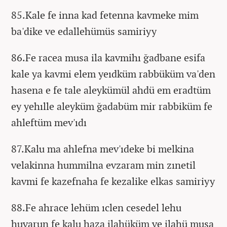
85.Kale fe inna kad fetenna kavmeke mim
ba'dike ve edallehümüs samiriyy
86.Fe racea musa ila kavmihı ğadbane esifa
kale ya kavmi elem yeıdküm rabbüküm va'den
hasena e fe tale aleykümül ahdü em eradtüm
ey yehılle aleyküm ğadabüm mir rabbiküm fe
ahleftüm mev'ıdı
87.Kalu ma ahlefna mev'ıdeke bi melkina
velakinna hummilna evzaram min zınetil
kavmi fe kazefnaha fe kezalike elkas samiriyy
88.Fe ahrace lehüm ıclen cesedel lehu
huvarun fe kalu haza ilahüküm ve ilahü musa