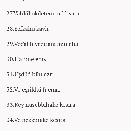
27.Vahlül ukdetem mil lisanı
28.Yefkahu kavlı
29.Vec'al li vezıram min ehlı
30.Harune ehıy
31.Üşdüd bihı ezrı
32.Ve eşrikhü fı emrı
33.Key nüsebbihake kesıra
34.Ve nezkürake kesıra