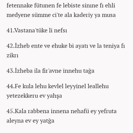
fetennake fütunen fe lebiste sinıne fı ehli
medyene sümme ci'te ala kaderiy ya musa
41.Vastana'tüke li nefsı
42.İzheb ente ve ehuke bi ayatı ve la teniya fı
zikrı
43.İzheba ila fir'avne innehu tağa
44.Fe kula lehu kevlel leyyinel leallehu
yetezekkeru ev yahşa
45.Kala rabbena innena nehafü ey yefruta
aleyna ev ey yatğa