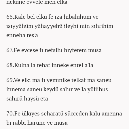
nekune evvele men elka
66.Kale bel elku fe iza hıbalühüm ve
ısıyyühüm yühayyehü ileyhi min sıhrihim
enneha tes'a
67.Fe evcese fı nefsihı hıyfetem musa
68.Kulna la tehaf inneke entel a'la
69.Ve elkı ma fı yemınike telkaf ma saneu
innema saneu keydü sahır ve la yüflihus
sahırü haysü eta
70.Fe ülkıyes seharatü sücceden kalu amenna
bi rabbi harune ve musa