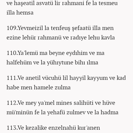
ve haşeatil asvatü lir rahmani fe la tesmeu
illa hemsa
109.Yevmeizil la tenfeuş şefaatü illa men
ezine lehür rahmanü ve radıye lehu kavla
110.Ya'lemü ma beyne eydıhim ve ma
halfehüm ve la yühıytune bihı ılma
111.Ve anetil vücuhü lil hayyil kayyum ve kad
habe men hamele zulma
112.Ve mey ya'mel mines salihüti ve hüve
mü'minün fe la yehafü zulmev ve la hadma
113.Ve kezalike enzelnahü kur'anen