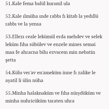
51.Kale fema balül kurunil ula
52.Kale ılmüha ınde rabbı fı kitab la yedıllü
rabbı ve la yensa
53.Ellezı ceale lekümül erda mehdev ve selek
leküm fıha sübülev ve enzele mines semai
maa fe ahracna bihı ezvacem min nebatin
şetta
54.Külu ver'av en'ameküm inne fı zalike le
ayatil li ülin nüha
55.Minha halaknaküm ve fıha nüıydüküm ve
minha nuhricüküm taraten uhra