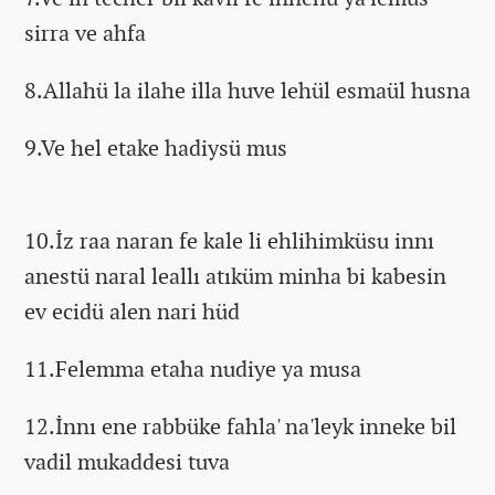
sirra ve ahfa
8.Allahü la ilahe illa huve lehül esmaül husna
9.Ve hel etake hadiysü mus
10.İz raa naran fe kale li ehlihimküsu innı
anestü naral leallı atıküm minha bi kabesin
ev ecidü alen nari hüd
11.Felemma etaha nudiye ya musa
12.İnnı ene rabbüke fahla' na'leyk inneke bil
vadil mukaddesi tuva