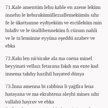
71.Kale amentüm lehu kable en azene leküm
innehu le kebırukümüllezıallemekümüs sıhr
fe le ükattıanne eydiyeküm ve ercüleküm min
hılafiv ve le üsallibenneküm fı cüzuın nahli
ve le ta'lemünne eyyüna eşeddü azabev ve
ebka
72.Kalu len nü'sirake ala ma caena minel
beyyinati vellazı fetarana fakdı ma ente kad
innema takdıy hazihil hayated dünya
73.İnna amenna bi rabbina li yağfira lena
hatayana ve ma ekrahtena aleyhi mines sıhr
vallahü hayruv ve ebka