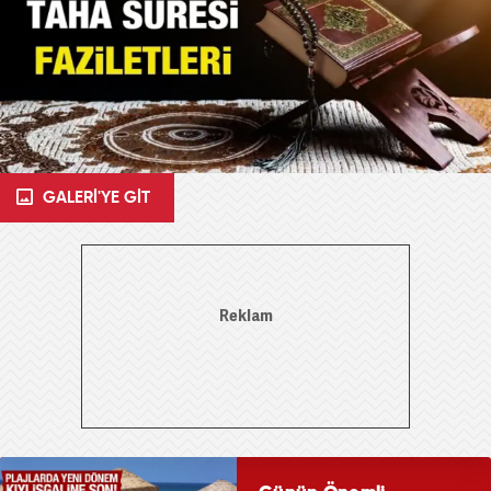
GALERİ'YE GİT