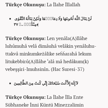
Türkçe Okunuşu:
La İlahe İllallah
لَنْ يَنَالَ اللّٰهَ لُحُومُهَا وَلَا دِمَٓاؤُ۬هَا وَلٰكِنْ يَنَالُهُ التَّقْوٰى
مِنْكُمْۜ ..﴿ ٣٧﴾
Türkçe Okunuşu:
Len yenâla(A)llâhe
luhûmuhâ velâ dimâuhâ velâkin yenâluhu-
ttakvâ minkumkeżâlike seḣḣarahâ lekum
litukebbirû(A)llâhe ‘alâ mâ hedâkum(k)
vebeşşiri-lmuhsinîn. (Hac Suresi-37)
لآ إِلَهَ إِلاَّ أَنتَ سُبْحَانَكَ إِنِّي كُنتُ مِنَ الظَّالِمِينَ
Türkçe Okunuşu:
La İlahe İlla Ente
Sübhaneke İnni Küntü Minezzalimin