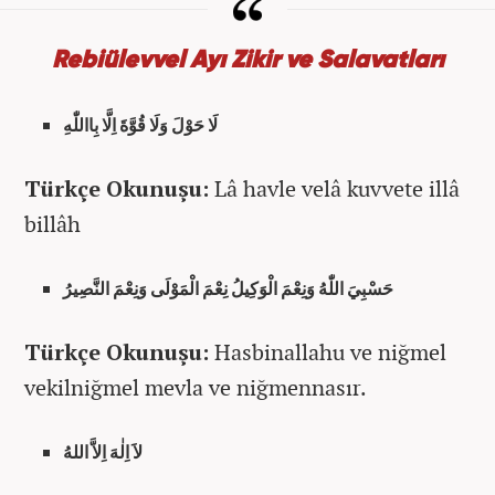
Rebiülevvel Ayı Zikir ve Salavatları
لَا حَوْلَ وَلَا قُوَّةَ اِلَّا بِااللّٰهِ
Türkçe Okunuşu:
Lâ havle velâ kuvvete illâ
billâh
حَسْبِيَ اللّٰهُ وَنِعْمَ الْوَكِيلُ نِعْمَ الْمَوْلَى وَنِعْمَ النَّصِيرُ
Türkçe Okunuşu:
Hasbinallahu ve niğmel
vekilniğmel mevla ve niğmennasır.
لاَ اِلٰهَ اِلاَّ اللهُ