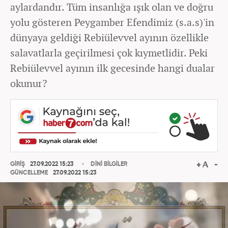
aylardandır. Tüm insanlığa ışık olan ve doğru
yolu gösteren Peygamber Efendimiz (s.a.s)'in
dünyaya geldiği Rebiülevvel ayının özellikle
salavatlarla geçirilmesi çok kıymetlidir. Peki
Rebiülevvel ayının ilk gecesinde hangi dualar
okunur?
GİRİŞ
27.09.2022 15:23
DİNİ BİLGİLER
GÜNCELLEME
27.09.2022 15:23