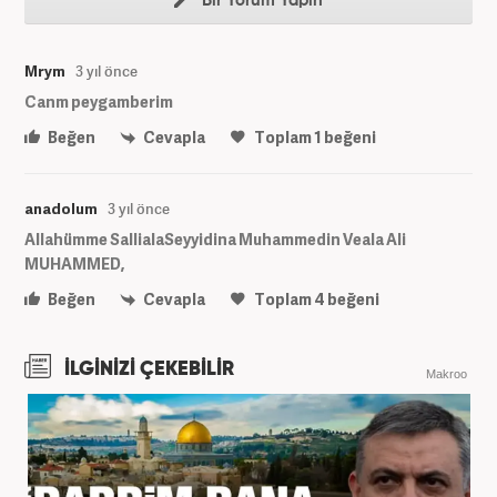
Bir Yorum Yapın
Mrym
3 yıl önce
Canm peygamberim
Beğen
Cevapla
Toplam
1
beğeni
anadolum
3 yıl önce
Allahümme SallialaSeyyidina Muhammedin Veala Ali
MUHAMMED,
Beğen
Cevapla
Toplam
4
beğeni
İLGİNİZİ ÇEKEBİLİR
Makroo