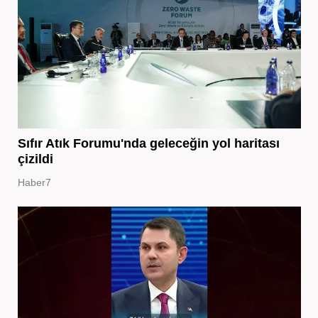
Sıfır Atık Forumu'nda geleceğin yol haritası
çizildi
Haber7