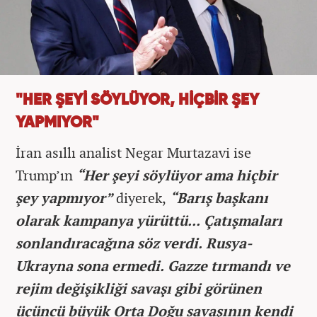
"HER ŞEYİ SÖYLÜYOR, HİÇBİR ŞEY
YAPMIYOR"
İran asıllı analist Negar Murtazavi ise
Trump’ın
“Her şeyi söylüyor ama hiçbir
şey yapmıyor”
diyerek,
“Barış başkanı
olarak kampanya yürüttü... Çatışmaları
sonlandıracağına söz verdi. Rusya-
Ukrayna sona ermedi. Gazze tırmandı ve
rejim değişikliği savaşı gibi görünen
üçüncü büyük Orta Doğu savaşının kendi