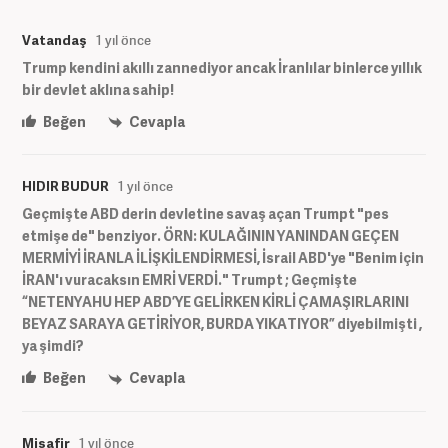
Vatandaş
1 yıl önce
Trump kendini akıllı zannediyor ancak İranlılar binlerce yıllık
bir devlet aklına sahip!
Beğen
Cevapla
HIDIR BUDUR
1 yıl önce
Geçmişte ABD derin devletine savaş açan Trumpt "pes
etmişe de" benziyor. ÖRN: KULAĞININ YANINDAN GEÇEN
MERMİYİ İRANLA İLİŞKİLENDİRMESİ, İsrail ABD'ye "Benim için
İRAN'ı vuracaksın EMRİ VERDİ." Trumpt ; Geçmişte
“NETENYAHU HEP ABD’YE GELİRKEN KİRLİ ÇAMAŞIRLARINI
BEYAZ SARAYA GETİRİYOR, BURDA YIKATIYOR” diyebilmişti ,
ya şimdi?
Beğen
Cevapla
Misafir
1 yıl önce