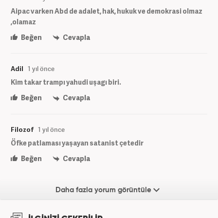
Aipac varken Abd de adalet, hak, hukuk ve demokrasi olmaz
,olamaz
Beğen
Cevapla
Adil
1 yıl önce
Kim takar trampı yahudi uşagı biri.
Beğen
Cevapla
Filozof
1 yıl önce
Öfke patlaması yaşayan satanist çetedir
Beğen
Cevapla
Daha fazla yorum görüntüle