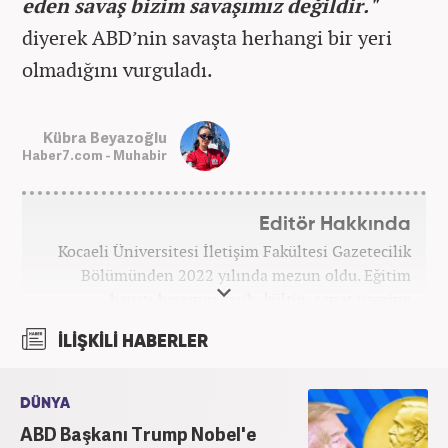
eden savaş bizim savaşımız değildir."
diyerek ABD’nin savaşta herhangi bir yeri
olmadığını vurguladı.
Kübra Beyazoğlu
Haber7.com - Muhabir
Editör Hakkında
Kocaeli Üniversitesi İletişim Fakültesi Gazetecilik
Bölümünden 2022 yılında mezun oldu. Eğitim
hayatı boyunca tarih, kültür, sanat üzerine
araştırmalar yaparak blog yazarlığı yaptı. Yerel
İLİŞKİLİ HABERLER
basında birçok alanda görev alarak muhabirlik ve
sunuculuk yaptı. Kariyer hayatına Kanal 7 Medya
Grubu bünyesinde yer alan Haber7.com sitesinde
DÜNYA
devam etmektedir.
ABD Başkanı Trump Nobel'e