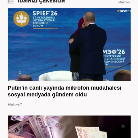
İLGİNİZİ ÇEKEBİLİR
Makroo
Putin'in canlı yayında mikrofon müdahalesi
sosyal medyada gündem oldu
Haber7