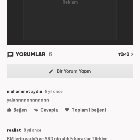
6
YORUMLAR
TÜMÜ
Bir Yorum Yapın
muhammet aydın
8 yıl önce
yalannnnnnnnnnnn
Beğen
Cevapla
Toplam
1
beğeni
realist
8 yıl önce
BM lerin varlığı ve ABD nin aldığı kararlar Türkiye