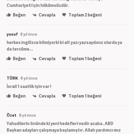
Cumhuriyeti için hükümsüzdür.
Beğen
Cevapla
Toplam
2
beğeni
yusuf
8 yıl önce
herkes ingilizce bilmiyorki bi alt yazı yazsaydınız olurdu ya
da tercüme...
Beğen
Cevapla
Toplam
1
beğeni
TÜRK
8 yıl önce
İsrail 1 saatlik işin var !
Beğen
Cevapla
Toplam
1
beğeni
Özet
8 yıl önce
Yahudilerin önünde ki yeni hedefleri nedir acaba . ABD
Başkan adayları çalışmaya başlamıştır. Allah yardımcı mız