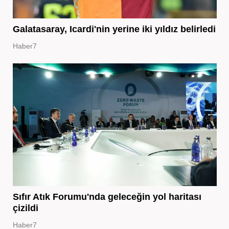
Galatasaray, Icardi'nin yerine iki yıldız belirledi
Haber7
Sıfır Atık Forumu'nda geleceğin yol haritası
çizildi
Haber7