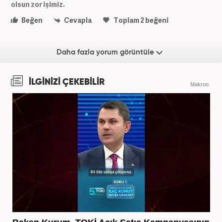
olsun zor işimiz.
Beğen
Cevapla
Toplam
2
beğeni
Daha fazla yorum görüntüle
İLGİNİZİ ÇEKEBİLİR
Makroo