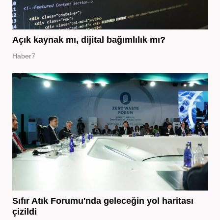
Açık kaynak mı, dijital bağımlılık mı?
Haber7
Sıfır Atık Forumu'nda geleceğin yol haritası
çizildi