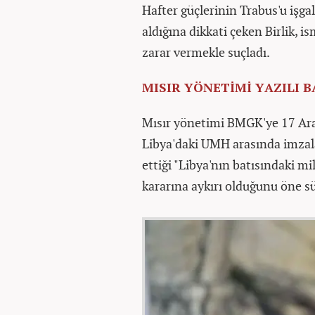
Hafter güçlerinin Trabus'u işga
aldığına dikkati çeken Birlik, i
zarar vermekle suçladı.
MISIR YÖNETİMİ YAZILI
Mısır yönetimi BMGK'ye 17 Aral
Libya'daki UMH arasında imzal
ettiği "Libya'nın batısındaki mi
kararına aykırı olduğunu öne 