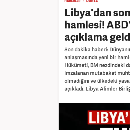
HABERLER
DÜNYA
Libya'dan son
hamlesi! ABD'
açıklama geld
Son dakika haberi: Dünyanı
anlaşmasında yeni bir haml
Hükümeti, BM nezdindeki dai
imzalanan mutabakat muhtır
olmadığını ve ülkedeki yas
açıkladı. Libya Alimler Birl