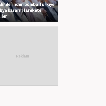
alimlerinden bomba Türkiye
ibya kararı! Harekete
iler