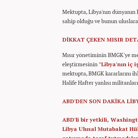
Mektupta, Libya'nın dünyanın 
sahip olduğu ve bunun uluslarar
DİKKAT ÇEKEN MISIR DET
Mısır yönetiminin BMGK'ye me
eleştirmesinin
"Libya'nın iç 
mektupta, BMGK kararlarını ihl
Halife Hafter yanlısı militanlar
ABD'DEN SON DAKİKA LİB
ABD'li bir yetkili, Washin
Libya Ulusal Mutabakat Hük
çatışmada taraf tutmadığın