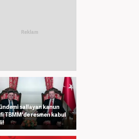
ündemi sallayan kanun
ifi TBMM'de resmen kabul
i!