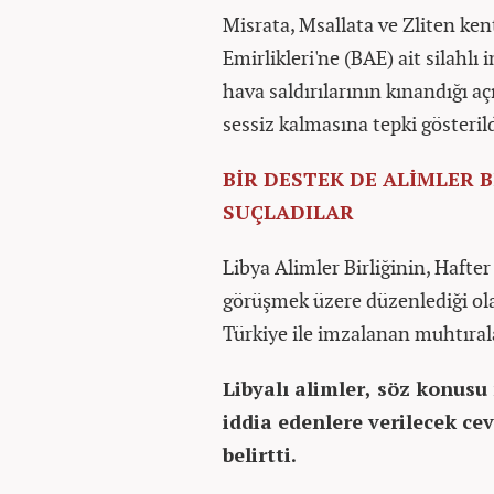
Misrata, Msallata ve Zliten kent
Emirlikleri'ne (BAE) ait silahl
hava saldırılarının kınandığı a
sessiz kalmasına tepki gösteril
BİR DESTEK DE ALİMLER B
SUÇLADILAR
Libya Alimler Birliğinin, Hafter
görüşmek üzere düzenlediği ola
Türkiye ile imzalanan muhtıral
Libyalı alimler, söz konus
iddia edenlere verilecek c
belirtti.