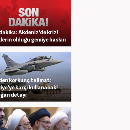
dakika: Akdeniz'de kriz!
lerin olduğu gemiye baskın
'den korkunç talimat:
iye'ye karşı kullanacak!
ğan detayı