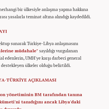
herhangi bir ülkesiyle anlaşma yapma hakkına
ası yasalarla teminat altına alındığı kaydedildi.
AYI
ktup sunarak Türkiye-Libya anlaşmasını
işlerine müdahale"
sayıldığı vurgulanan
al edenlerin, UMH'ye karşı darbeci general
ı destekleyen ülkeler olduğu belirtildi.
YA-TÜRKİYE AÇIKLAMASI
gton yönetiminin BM tarafından tanına
ümeti'ni tanıdığını ancak Libya'daki
ı duyurdu.