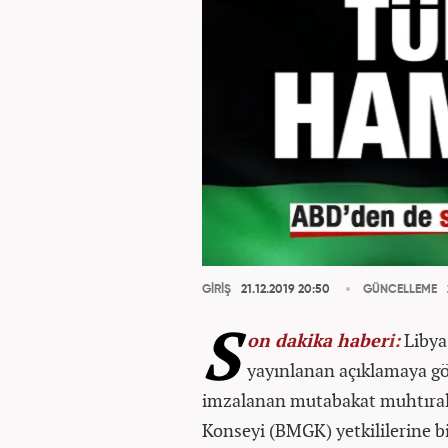
GİRİŞ
21.12.2019 20:50
GÜNCELLEME
S
on dakika
haber
i:
Libya 
yayınlanan açıklamaya gör
imzalanan mutabakat muhtıraları
Konseyi (BMGK) yetkililerine 