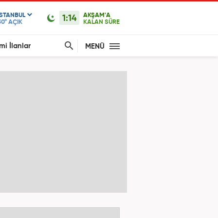
ISTANBUL
AKŞAM'A
1:14
30°
AÇIK
KALAN SÜRE
mi İlanlar
MENÜ