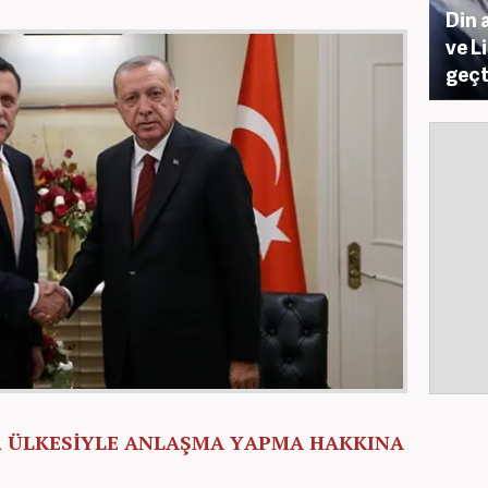
Din 
ve L
geçt
R ÜLKESİYLE ANLAŞMA YAPMA HAKKINA