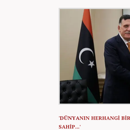
'
DÜNYA
NIN HERHANGİ Bİ
SAHİP...'