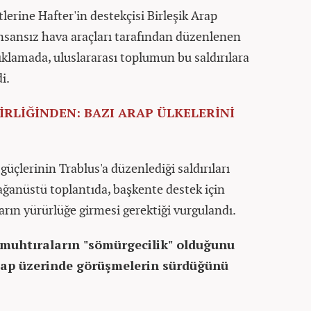
lerine Hafter'in destekçisi Birleşik Arap
ı insansız hava araçları tarafından düzenlenen
çıklamada, uluslararası toplumun bu saldırılara
di.
İRLİĞİNDEN: BAZI ARAP ÜLKELERİNİ
 güçlerinin Trablus'a düzenlediği saldırıları
ğanüstü toplantıda, başkente destek için
arın yürürlüğe girmesi gerektiği vurgulandı.
u muhtıraların "sömürgecilik" olduğunu
evap üzerinde görüşmelerin sürdüğünü