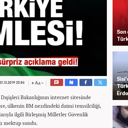
Son 
Türk
Sisi
21.12.2019 23:56
Türk
Erdo
Dışişleri Bakanlığının internet sitesinde
e, ülkenin BM nezdindeki daimi temsilciliği,
yla ilgili Birleşmiş Milletler Güvenlik
bir mektup sundu.