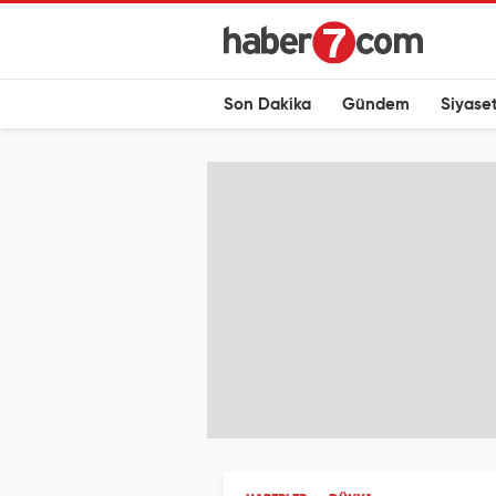
Son Dakika
Gündem
Siyase