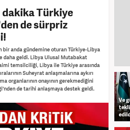
 dakika Türkiye
den de sürpriz
i!
n bir anda gündemine oturan Türkiye-Libya
e daha geldi. Libya Ulusal Mutabakat
mi temsilciliği, Libya ile Türkiye arasında
alarının Suheyrat anlaşmalarına aykırı
ama organlarının onayının gerekmediğini
iği'nden de tarihi anlaşmaya destek geldi.
Ve g
tekl
edild