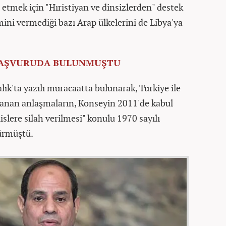
l etmek için "Hıristiyan ve dinsizlerden" destek
smini vermediği bazı Arap ülkelerini de Libya'ya
 BAŞVURUDA BULUNMUŞTU
ık'ta yazılı müracaatta bulunarak, Türkiye ile
anan anlaşmaların, Konseyin 2011'de kabul
lislere silah verilmesi" konulu 1970 sayılı
sürmüştü.