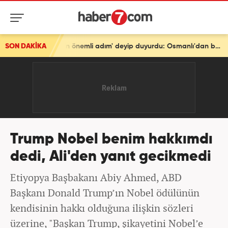
SON DAKİKA
Türkiye'den tarihi mesaj! Bakan Fidan 'En önemli adım' deyip duyurdu: Osmanlı'dan beri...
Trump Nobel benim hakkımdı
dedi, Ali'den yanıt gecikmedi
Etiyopya Başbakanı Abiy Ahmed, ABD
Başkanı Donald Trump’ın Nobel ödülünün
kendisinin hakkı olduğuna ilişkin sözleri
üzerine, "Başkan Trump, şikayetini Nobel’e