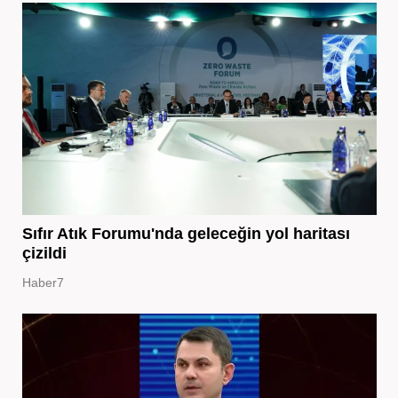
Sıfır Atık Forumu'nda geleceğin yol haritası
çizildi
Haber7