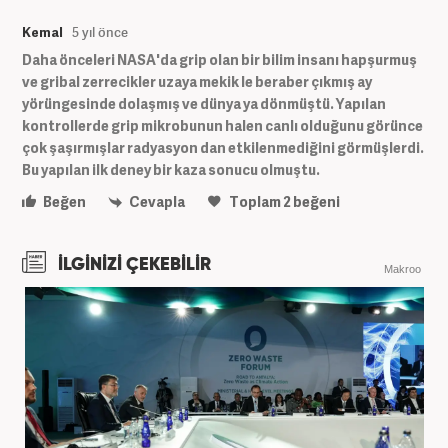
Kemal
5 yıl önce
Daha önceleri NASA'da grip olan bir bilim insanı hapşurmuş
ve gribal zerrecikler uzaya mekik le beraber çıkmış ay
yörüngesinde dolaşmış ve dünya ya dönmüştü. Yapılan
kontrollerde grip mikrobunun halen canlı olduğunu görünce
çok şaşırmışlar radyasyon dan etkilenmediğini görmüşlerdi.
Bu yapılan ilk deney bir kaza sonucu olmuştu.
Beğen
Cevapla
Toplam
2
beğeni
İLGİNİZİ ÇEKEBİLİR
Makroo