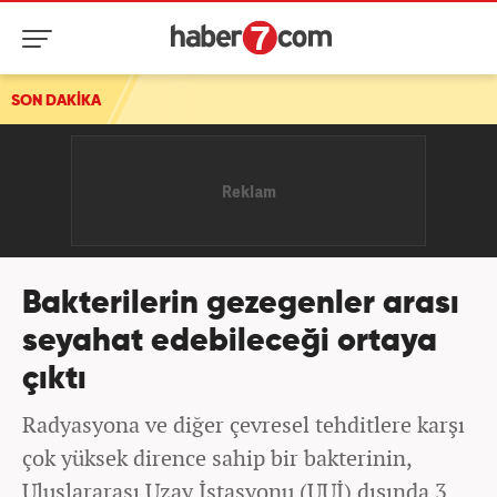
SON DAKİKA
Son dakika duyurdular! İsrail, ABD'den bağımsız İran'a sald
Bakterilerin gezegenler arası
seyahat edebileceği ortaya
çıktı
Radyasyona ve diğer çevresel tehditlere karşı
çok yüksek dirence sahip bir bakterinin,
Uluslararası Uzay İstasyonu (UUİ) dışında 3