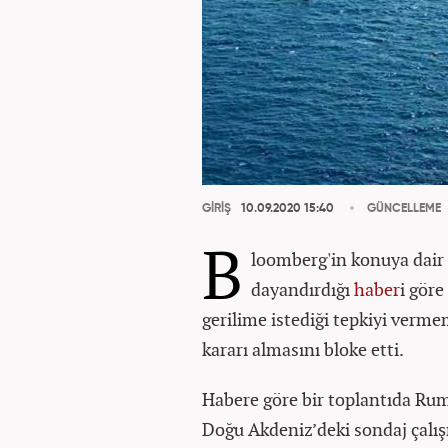
GİRİŞ
10.09.2020 15:40
GÜNCELLEME
B
loomberg'in konuya dair b
dayandırdığı
haber
i göre
gerilime istediği tepkiyi verme
kararı almasını bloke etti.
Habere göre bir toplantıda Rum 
Doğu Akdeniz’deki sondaj çalışm