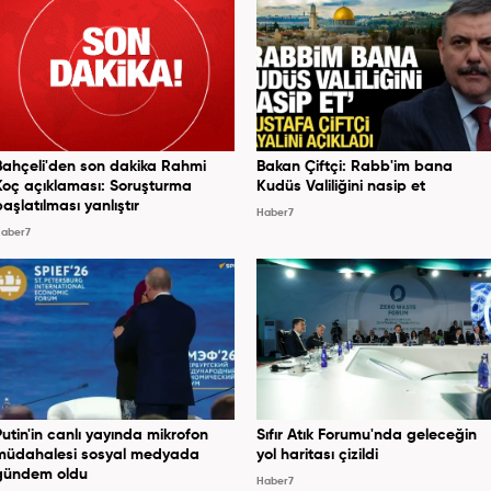
Bahçeli'den son dakika Rahmi
Bakan Çiftçi: Rabb'im bana
Koç açıklaması: Soruşturma
Kudüs Valiliğini nasip et
başlatılması yanlıştır
Haber7
aber7
Putin'in canlı yayında mikrofon
Sıfır Atık Forumu'nda geleceğin
müdahalesi sosyal medyada
yol haritası çizildi
gündem oldu
Haber7