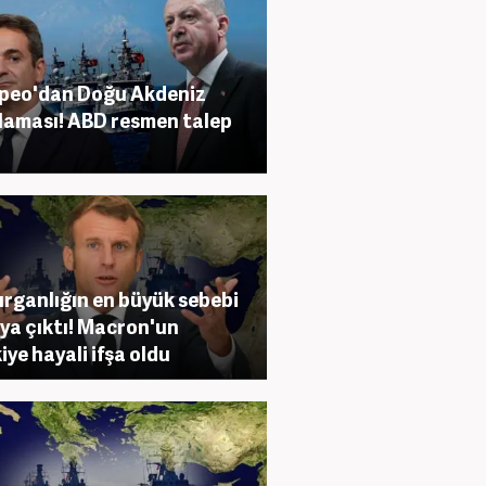
peo'dan Doğu Akdeniz
laması! ABD resmen talep
ırganlığın en büyük sebebi
ya çıktı! Macron'un
iye hayali ifşa oldu