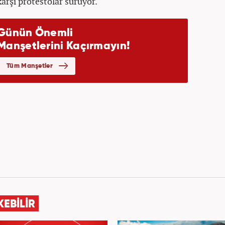
karşı protestolar sürüyor.
KEBİLİR