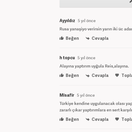
Ayyıldız
5 yıl önce
Rusa yanaşiyo verirsin yarın iki üc ad
Beğen
Cevapla
h topcu
5 yıl önce
Alayına yaptırım uyğula Reis,alayına.
Beğen
Cevapla
Topl
Misafir
5 yıl önce
Türkiye kendine uygulanacak olası ya
zararlı çıkar yaptırımlara en sert karşıl
Beğen
Cevapla
Topl