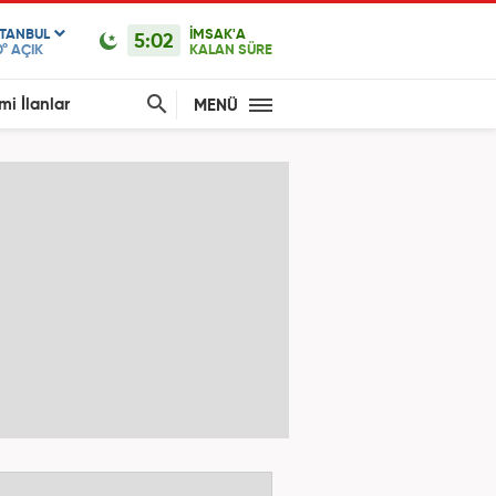
STANBUL
İMSAK'A
5:02
0°
AÇIK
KALAN SÜRE
mi İlanlar
MENÜ