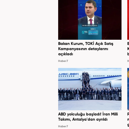
Bakan Kurum, TOKİ Açık Satış
Kampanyasının detaylarını
açıkladı
Haber7
H
ABD yolculuğu başladı! İran Milli
Takımı, Antalya'dan ayrıldı
Haber7