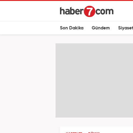
Son Dakika
Gündem
Siyase