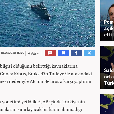
Pom
açık
etti
10.09.2020 15:40
ilgisi olduğunu belirttiği kaynaklarına
Sald
 Güney Kıbrıs, Brüksel'in Türkiye ile arasındaki
orta
mesi nedeniyle AB'nin Belarus'a karşı yaptırım
Türk
yönetimi yetkilileri, AB içinde Türkiye'nin
alarını sınırlayacak bir karar alınmadığı