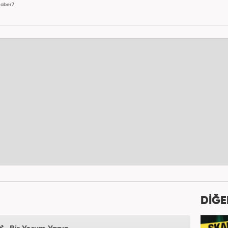
aber7
DİĞE