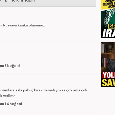
Bir Yorum Yapın
anı Rusyaya kanka olursunuz
am
3
beğeni
ptırımlara asla pabuç bırakmamalı yoksa çok ama çok
ık verilmeli
am
14
beğeni