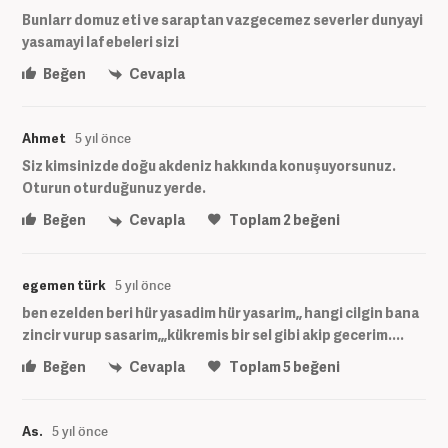
Bunlarr domuz eti ve saraptan vazgecemez severler dunyayi
yasamayi laf ebeleri sizi
Beğen
Cevapla
Ahmet
5 yıl önce
Siz kimsinizde doğu akdeniz hakkında konuşuyorsunuz.
Oturun oturduğunuz yerde.
Beğen
Cevapla
Toplam
2
beğeni
egemen türk
5 yıl önce
ben ezelden beri hür yasadim hür yasarim,, hangi cilgin bana
zincir vurup sasarim,,,kükremis bir sel gibi akip gecerim....
Beğen
Cevapla
Toplam
5
beğeni
As.
5 yıl önce