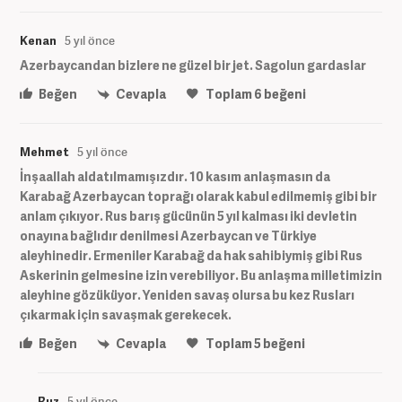
Kenan
5 yıl önce
Azerbaycandan bizlere ne güzel bir jet. Sagolun gardaslar
Beğen
Cevapla
Toplam
6
beğeni
Mehmet
5 yıl önce
İnşaallah aldatılmamışızdır. 10 kasım anlaşmasın da
Karabağ Azerbaycan toprağı olarak kabul edilmemiş gibi bir
anlam çıkıyor. Rus barış gücünün 5 yıl kalması iki devletin
onayına bağlıdır denilmesi Azerbaycan ve Türkiye
aleyhinedir. Ermeniler Karabağ da hak sahibiymiş gibi Rus
Askerinin gelmesine izin verebiliyor. Bu anlaşma milletimizin
aleyhine gözüküyor. Yeniden savaş olursa bu kez Rusları
çıkarmak için savaşmak gerekecek.
Beğen
Cevapla
Toplam
5
beğeni
Buz
5 yıl önce