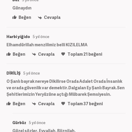
Günaydın
Beğen
Cevapla
Harbi yiğido
5 yıl önce
Elhamdürillah menzilimiz belli KIZILELMA
Beğen
Cevapla
Toplam
21
beğeni
DİRİLİŞ
5 yıl önce
O Şanlı bayrak nereye Dikilirse Orada Adalet Orada İnsanlık
ve orada güvenlik var demektir.Dalgalan Ey Şanlı Bayrak.Sen
Şehitlerimizin Yeryüzüne açtığı Mübarek Şemsiyesin.
Beğen
Cevapla
Toplam
37
beğeni
Gürbüz
5 yıl önce
Güzel sözler. Eyvallah. Biiznilah.