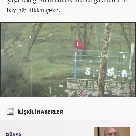
Şuşa'daki gözlem noktasında dalgalanan Türk
bayrağı dikkat çekti.
İLİŞKİLİ HABERLER
DÜNYA