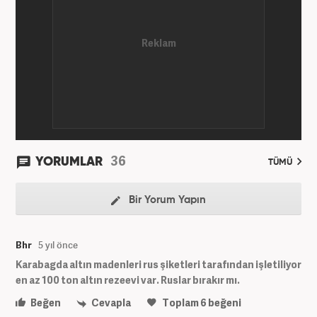
36
YORUMLAR
TÜMÜ
Bir Yorum Yapın
Bhr
5 yıl önce
Karabagda altın madenleri rus şiketleri tarafından işletiliyor
en az 100 ton altın rezeevi var. Ruslar bırakır mı.
Beğen
Cevapla
Toplam
6
beğeni