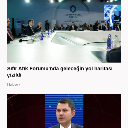
Sıfır Atık Forumu'nda geleceğin yol haritası
çizildi
Haber7