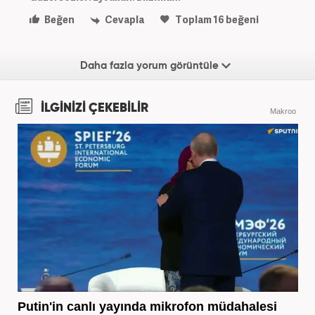
Beğen
Cevapla
Toplam
16
beğeni
Daha fazla yorum görüntüle
İLGİNİZİ ÇEKEBİLİR
Makroo
Putin'in canlı yayında mikrofon müdahalesi