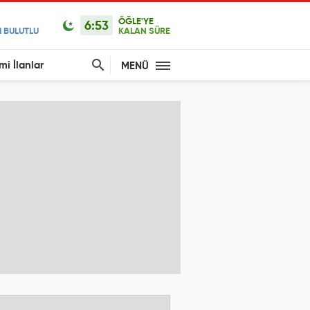
ÖĞLE'YE
6:53
 BULUTLU
KALAN SÜRE
mi İlanlar
MENÜ