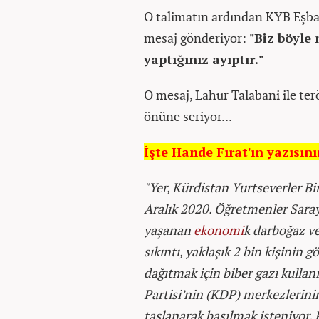
O talimatın ardından KYB Eşb
mesaj gönderiyor:
"Biz böyle
yaptığınız ayıptır."
O mesaj, Lahur Talabani ile ter
önüne seriyor...
İşte Hande Fırat'ın yazısın
"Yer, Kürdistan Yurtseverler Bi
Aralık 2020. Öğretmenler Saray
yaşanan
ekonomi
k darboğaz ve
sıkıntı, yaklaşık 2 bin kişinin 
dağıtmak için biber gazı kulla
Partisi’nin (KDP) merkezlerinin
taşlanarak basılmak isteniyor.