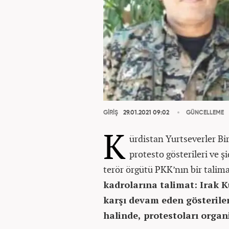
GİRİŞ
29.01.2021 09:02
GÜNCELLEME
K
ürdistan Yurtseverler Bi
protesto gösterileri ve ş
terör örgütü PKK’nın bir talima
kadrolarına talimat: Irak 
karşı devam eden gösterile
halinde, protestoları organi