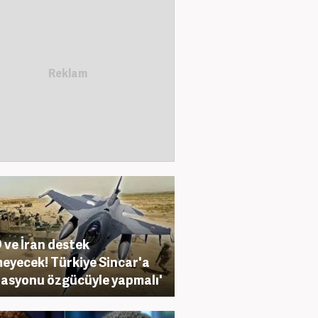
 ve İran destek
eyecek! Türkiye Sincar'a
asyonu özgücüyle yapmalı'