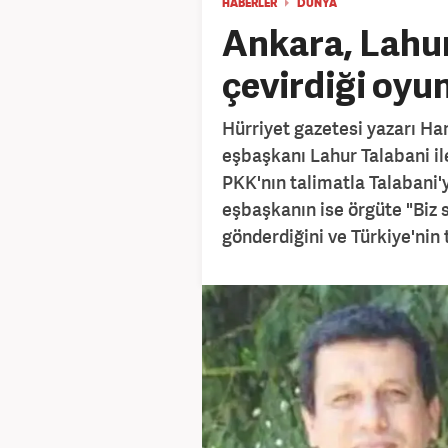
HABERLER
DÜNYA
Ankara, Lahur
çevirdiği oyu
Hürriyet gazetesi yazarı Ha
eşbaşkanı Lahur Talabani ile
PKK'nın talimatla Talabani'yi
eşbaşkanın ise örgüte "Biz 
gönderdiğini ve Türkiye'nin 