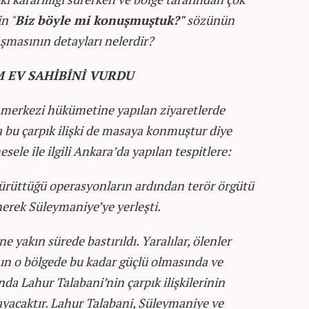
n "
Biz böyle mi konuşmuştuk?"
sözünün
masının detayları nelerdir?
 EV SAHİBİNİ VURDU
merkezi hükümetine yapılan ziyaretlerde
a bu çarpık ilişki de masaya konmuştur diye
le ile ilgili Ankara’da yapılan tespitlere:
yürüttüğü operasyonların ardından terör örgütü
nerek Süleymaniye’ye yerleşti.
 yakın sürede bastırıldı. Yaralılar, ölenler
nın o bölgede bu kadar güçlü olmasında ve
nda Lahur Talabani’nin çarpık ilişkilerinin
yacaktır. Lahur Talabani, Süleymaniye ve