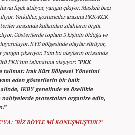
avai fişek atılıyor, yangın çıkıyor. Maskeli bazı
lıyor. Yetkililer, göstericiler arasına PKK/KCK
eriler sırasında kullanılan silahların örgüt
klıyor. Gösterilerde toplam 3 kişinin öldüğü ve
 duyuruluyor. KYB bölgesinde olaylar sürüyor,
 yangın çıkarıyor. Tüm bu olayların ortasında
gütü PKK’nın talimatına ulaşıyor:
"PKK
a talimat: Irak Kürt Bölgesel Yönetimi
am eden gösterilerin bir halk
linde, IKBY genelinde ve özellikle
 nahiyelerde protestoları organize edin,
n!"
’YA: "BİZ BÖYLE Mİ KONUŞMUŞTUK?"