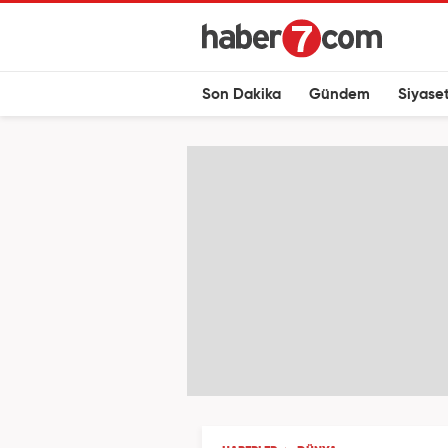
Son Dakika
Gündem
Siyase