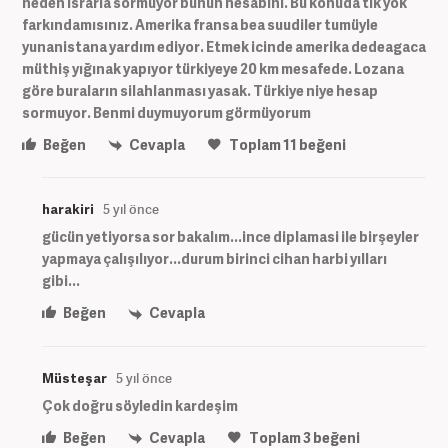
neden ısrarla sormuyor bunun hesabını. Bu konuda tik yok
farkındamısınız. Amerika fransa bea suudiler tumüyle
yunanistana yardım ediyor. Etmek icinde amerika dedeagaca
müthiş yığınak yapıyor türkiyeye 20 km mesafede. Lozana
göre buraların silahlanması yasak. Türkiye niye hesap
sormuyor. Benmi duymuyorum görmüyorum
Beğen
Cevapla
Toplam
11
beğeni
harakiri
5 yıl önce
gücün yetiyorsa sor bakalım...ince diplamasi ile birşeyler
yapmaya çalışılıyor...durum birinci cihan harbi yılları
gibi...
Beğen
Cevapla
Müsteşar
5 yıl önce
Çok doğru söyledin kardeşim
Beğen
Cevapla
Toplam
3
beğeni