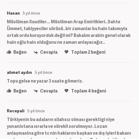
Hasan
5 yıl önce
Müslüman Suudiler... Müslüman Arap Emirlikleri..Sahte
Ümmet, takiyyeciler sürüsü..bir zamanlar bu hain takımıyla
ortak ordu kuruyorduk değil mi? Bakalım arabin genel olarak
hain oğlu hain olduğunu ne zaman anlayacağız..
Beğen
Cevapla
Toplam
2
beğeni
ahmet aydın
5 yıl önce
Topu gelse ne yazar 3 saate gömeriz.
Beğen
Cevapla
Toplam
4
beğeni
Recepali
5 yıl önce
Türkiyenin bu adaların silahsız olması gerektigi niye
yunanistana ısrarla ve sürekli sorulmuyor. Lozan
anlaşmasina göre tc nin haklarını başkan ve dış işleri bakanı