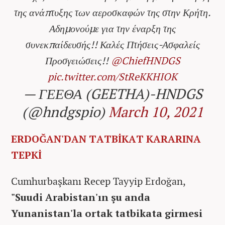
της ανάπτυξης των αεροσκαφών της στην Κρήτη.
Αδημονούμε για την έναρξη της
συνεκπαίδευσής!! Καλές Πτήσεις-Ασφαλείς
Προσγειώσεις!!
@ChiefHNDGS
pic.twitter.com/StReKKHIOK
— ΓΕΕΘΑ (GEETHA)-HNDGS
(@hndgspio)
March 10, 2021
ERDOĞAN'DAN TATBİKAT KARARINA
TEPKİ
Cumhurbaşkanı Recep Tayyip Erdoğan,
"Suudi Arabistan'ın şu anda
Yunanistan'la ortak tatbikata girmesi