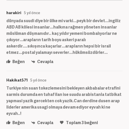
harakiri
5 yıl önce
dünyada suudi diye bir ülke mi varki...peyk bir devlet...ingiliz
ABD AB kölesi insanlar...halkına rağmen yöneten insanlar
müslüman düşmanıdır.. kaç yıldır yemeni bombalıyorlar ne
çıkıyor...arapların tarih boyu askeri paralı
askerdir....sıkışınca kaçarlar...arapların hepsi bir israil
etmez...postal yalamayı severler...hükümsüzdürler...
Beğen
Cevapla
Hakikat571
5 yıl önce
Turkiye nin suan tokezlemesini bekleyen akbabalar etrafini
sarmis durumda en tuhaf ilan ise suudu arabistanla tatbikat
yapmasi yazik gercekten cok yazik.Can derdine dusen arap
liderler amerika usagi olmaya devam ediyor eyvah ki ne
eyvah..!
Beğen
Cevapla
Toplam
3
beğeni