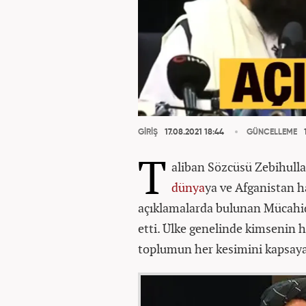
GİRİŞ
17.08.2021 18:44
GÜNCELLEME
1
T
aliban Sözcüsü Zebihulla
dünya
ya ve Afganistan h
açıklamalarda bulunan Mücahid
etti. Ülke genelinde kimsenin 
toplumun her kesimini kapsayan