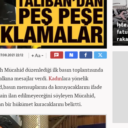
İşte
fatu
rak
7.08.2021 22:12
h Mücahid düzenlediği ilk basın toplantısında
alkına mesajlar verdi.
Kadın
lara yönelik
,basın mensuplarını da koruyacaklarını ifade
hain ilan edilmeyeceğini söyleyen Mücahid,
 bir hükümet kuracaklarını belirtti.