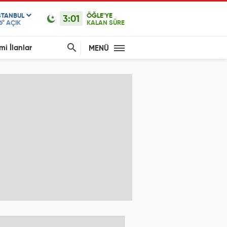
STANBUL
ÖĞLE'YE
3:01
6°
AÇIK
KALAN SÜRE
mi İlanlar
MENÜ