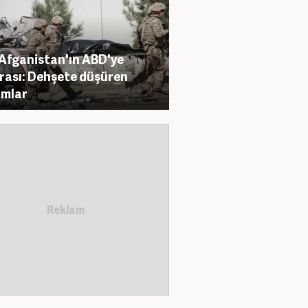
 Afganistan'ın ABD'ye
rası: Dehşete düşüren
amlar