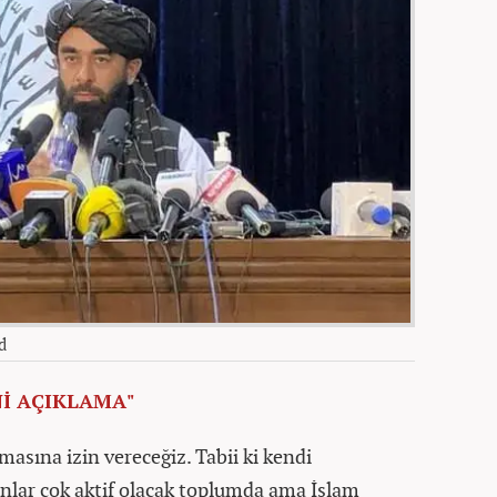
d
İ AÇIKLAMA"
masına izin vereceğiz. Tabii ki kendi
ınlar çok aktif olacak toplumda ama İslam