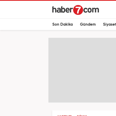
Son Dakika
Gündem
Siyase