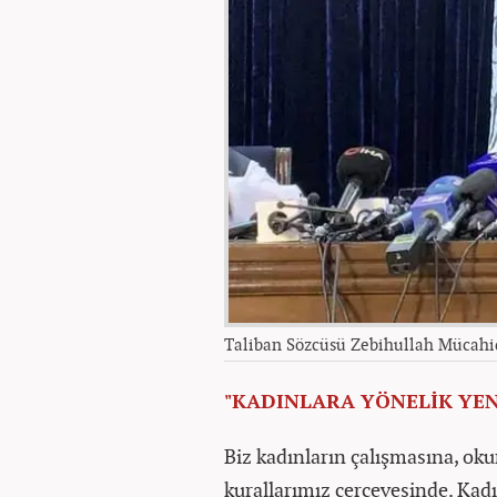
Taliban Sözcüsü Zebihullah Mücahi
"KADINLARA YÖNELİK YEN
Biz kadınların çalışmasına, oku
kurallarımız çerçevesinde. Kad