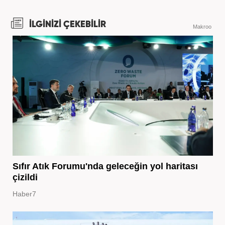
İLGİNİZİ ÇEKEBİLİR
Makroo
Sıfır Atık Forumu'nda geleceğin yol haritası
çizildi
Haber7