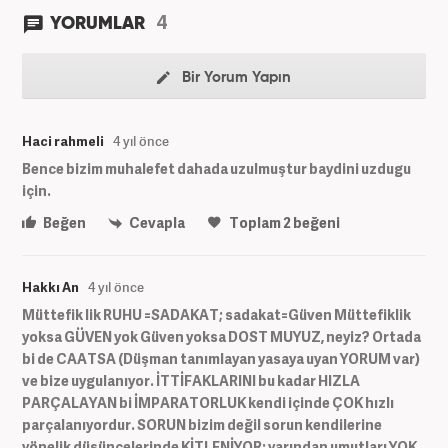
4
YORUMLAR
Bir Yorum Yapın
Haci rahmeli
4 yıl önce
Bence bizim muhalefet dahada uzulmuştur baydini uzdugu
için.
Beğen
Cevapla
Toplam
2
beğeni
Hakkı An
4 yıl önce
Müttefik lik RUHU =SADAKAT; sadakat=Güven Müttefiklik
yoksa GÜVEN yok Güven yoksa DOST MUYUZ, neyiz? Ortada
bi de CAATSA (Düşman tanımlayan yasaya uyan YORUM var)
ve bize uygulanıyor. İTTİFAKLARINI bu kadar HIZLA
PARÇALAYAN bi İMPARATORLUK kendi içinde ÇOK hızlı
parçalanıyordur. SORUN bizim değil sorun kendilerine
yönelik düşüncelerinde KİTLENİYOR; yarından umutları YOK.