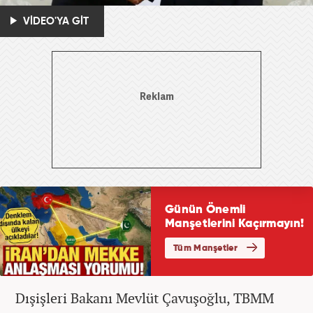
VİDEO'YA GİT
Dışişleri Bakanı Mevlüt Çavuşoğlu, TBMM