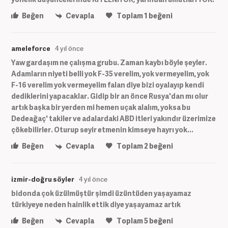
Beğen
Cevapla
Toplam
1
beğeni
ameleforce
4 yıl önce
Yaw gardaşım ne çalışma grubu. Zaman kaybı böyle şeyler.
Adamların niyeti belli yok F-35 verelim, yok vermeyelim, yok
F-16 verelim yok vermeyelim falan diye bizi oyalayıp kendi
dediklerini yapacaklar. Gidip bir an önce Rusya'dan mı olur
artık başka bir yerden mi hemen uçak alalım, yoksa bu
Dedeağaç' takiler ve adalardaki ABD itleri yakındır üzerimize
çökebilirler. Oturup seyir etmenin kimseye hayrı yok...
Beğen
Cevapla
Toplam
2
beğeni
izmir-doğru söyler
4 yıl önce
bidonda çok üzülmüştür şimdi üzüntüden yaşayamaz
türkiyeye neden hainlik ettik diye yaşayamaz artık
Beğen
Cevapla
Toplam
5
beğeni