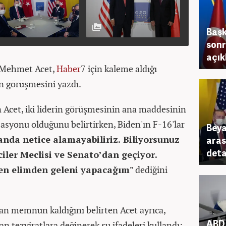
Baş
sonr
açık
i Mehmet Acet,
Haber
7 için kaleme aldığı
n görüşmesini yazdı.
n Acet, iki liderin görüşmesinin ana maddesinin
zasyonu olduğunu belirtirken, Biden'ın F-16'lar
Beya
nda netice alamayabiliriz. Biliyorsunuz
aras
deta
ciler Meclisi ve Senato’dan geçiyor.
n elimden geleni yapacağım"
dediğini
n memnun kaldığını belirten Acet ayrıca,
ABD 
lan tezviratlara değinerek şu ifadeleri kullandı: