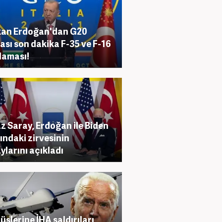
kan Erdoğan'dan G20
ası son dakika F-35 ve F-16
laması!
z Saray, Erdoğan ile Biden
ındaki zirvesinin
ylarını açıkladı
üslerine İHA saldırıları