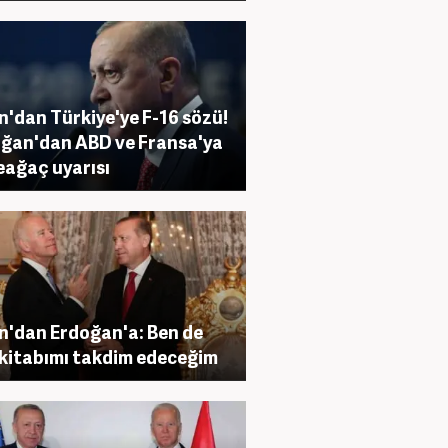
n'dan Türkiye'ye F-16 sözü!
ğan'dan ABD ve Fransa'ya
ağaç uyarısı
n'dan Erdoğan'a: Ben de
 kitabımı takdim edeceğim