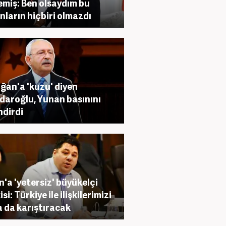
emiş: Ben olsaydım bu
nların hiçbiri olmazdı
ğan'a 'kuzu' diyen
çdaroğlu, Yunan basınını
ndirdi
n'a 'yetersiz' büyükelçi
si: Türkiye ile ilişkilerimizi
 da karıştıracak