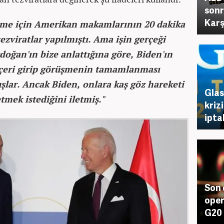
sonr
Karş
şme için Amerikan makamlarının 20 dakika
ezviratlar yapılmıştı. Ama işin gerçeği
doğan'ın bize anlattığına göre, Biden'ın
 içeri girip görüşmenin tamamlanması
lar. Ancak Biden, onlara kaş göz hareketi
Glas
ek istediğini iletmiş."
kriz
ipta
Son 
oper
G20 