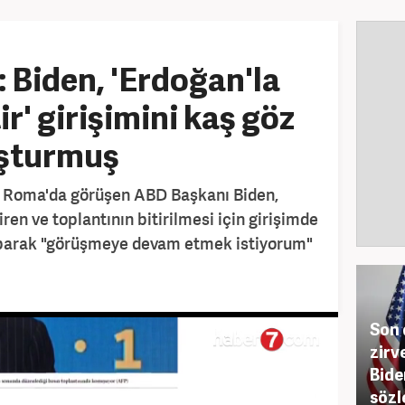
Biden, 'Erdoğan'la
r' girişimini kaş göz
uşturmuş
 Roma'da görüşen ABD Başkanı Biden,
en ve toplantının bitirilmesi için girişimde
aparak "görüşmeye devam etmek istiyorum"
Son 
zirv
Bide
sözle