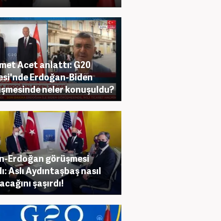
et Acet anlattı: G20
esi'nde Erdoğan-Biden
şmesinde neler konuşuldu?
n-Erdoğan görüşmesi
ı: Aslı Aydıntaşbaş nasıl
racağını şaşırdı!