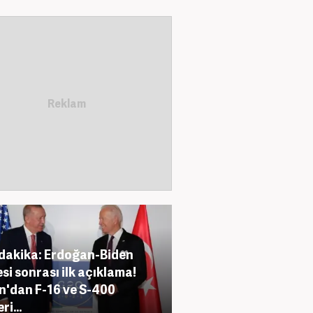
dakika: Erdoğan-Biden
esi sonrası ilk açıklama!
n'dan F-16 ve S-400
ri...