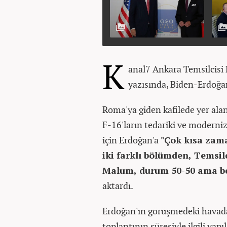
K
anal7 Ankara Temsilcis
yazısında, Biden-Erdoğa
Roma'ya giden kafilede yer ala
F-16'ların tedariki ve moderni
için Erdoğan'a
"Çok kısa zama
iki farklı bölümden, Temsil
Malum, durum 50-50 ama be
aktardı.
Erdoğan'ın görüşmedeki havada
toplantının süresiyle ilgili yapı