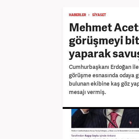
HABERLER
SİYASET
Mehmet Acet: 
görüşmeyi biti
yaparak sav
Cumhurbaşkanı Erdoğan ile
görüşme esnasında odaya gir
bulunan ekibine kaş göz y
mesajı vermiş.