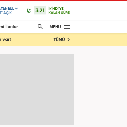
STANBUL
İKİNDİ'YE
3:21
1°
AÇIK
KALAN SÜRE
mi İlanlar
MENÜ
r var!
TÜMÜ