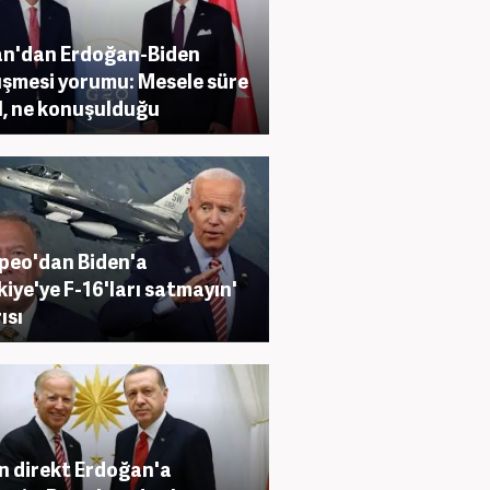
n'dan Erdoğan-Biden
şmesi yorumu: Mesele süre
l, ne konuşulduğu
eo'dan Biden'a
kiye'ye F-16'ları satmayın'
ısı
n direkt Erdoğan'a