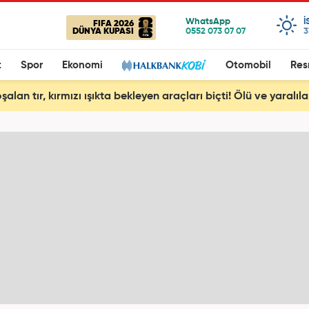
I
FIFA 2026
DÜNYA KUPASI
3
t
Spor
Ekonomi
Otomobil
Res
şalan tır, kırmızı ışıkta bekleyen araçları biçti! Ölü ve yaralıla