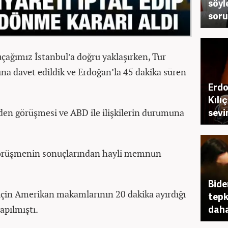
söyl
soru
ağımız İstanbul’a doğru yaklaşırken, Tur
ına davet edildik ve Erdoğan’la 45 dakika süren
Erdo
Kılı
sevi
Biden görüşmesi ve ABD ile ilişkilerin durumuna
görüşmenin sonuçlarından hayli memnun
Bide
için Amerikan makamlarının 20 dakika ayırdığı
tepki
daha
apılmıştı.