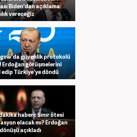
ası Biden'dan açıklama:
ılık vereceğiz
gow'da güvenlik protokolü
i! Erdoğan görüşmelerini
l edip Türkiye'ye döndü
dakika haberi: Sınır ötesi
asyon olacak mı? Erdoğan
dönüşü açıkladı