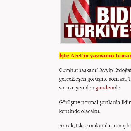
İşte Acet'in yazısının tama
Cumhurbaşkanı Tayyip Erdoğan
gerçekleşen görüşme sonrası, Tü
sorusu yeniden
gündem
de.
Görüşme normal şartlarda İklim
kentinde olacaktı.
Ancak, İskoç makamlarının çıka