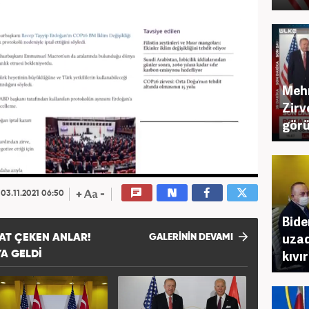
Mehm
Zirv
görü
03.11.2021 06:50
Bide
uzad
AT ÇEKEN ANLAR!
GALERİNİN DEVAMI
kıvı
A GELDI