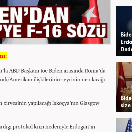
Bide
Erdo
Dede
mı:
’la ABD Başkanı Joe Biden arasında Roma’da
rk/Amerikan ilişkilerinin seyrinin ne olacağı
Bide
 zirvesinin yapılacağı İskoçya’nın Glasgow
size
rdığı protokol krizi nedeniyle Erdoğan’ın