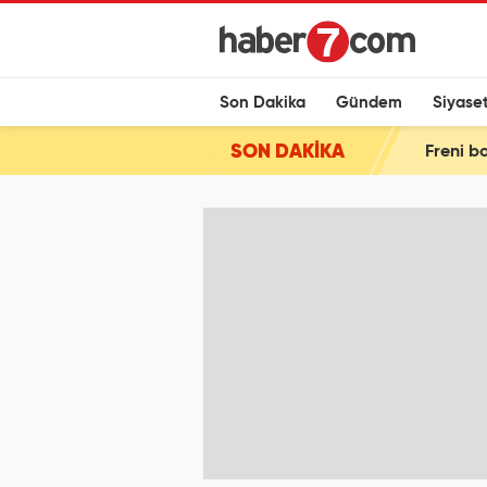
Son Dakika
Gündem
Siyase
SON DAKİKA
Freni bo