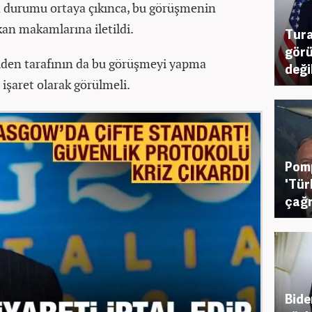
a durumu ortaya çıkınca, bu görüşmenin
an makamlarına iletildi.
Tura
görü
Biden tarafının da bu görüşmeyi yapma
deği
işaret olarak görülmeli.
Pomp
'Tür
çağr
Bide