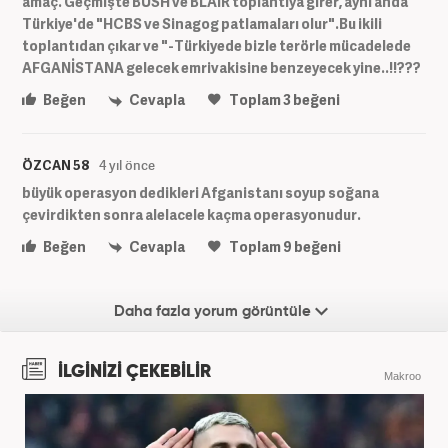
amaç. Geçmişte BUSH ve BLAİR toplantıya girer, aynı anda
Türkiye'de "HCBS ve Sinagog patlamaları olur".Bu ikili
toplantıdan çıkar ve "-Türkiyede bizle terörle mücadelede
AFGANİSTANA gelecek emrivakisine benzeyecek yine..!!???
Beğen
Cevapla
Toplam
3
beğeni
ÖZCAN 58
4 yıl önce
büyük operasyon dedikleri Afganistanı soyup soğana
çevirdikten sonra alelacele kaçma operasyonudur.
Beğen
Cevapla
Toplam
9
beğeni
Daha fazla yorum görüntüle
İLGİNİZİ ÇEKEBİLİR
Makroo