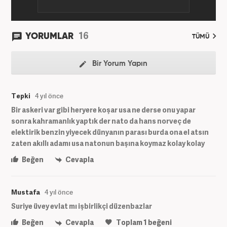
16
YORUMLAR
TÜMÜ
Bir Yorum Yapın
Tepki
4 yıl önce
Bir askeri var gibi heryere koşar usa ne derse onu yapar
sonra kahramanlık yaptık der nato da hans norveç de
elektirik benzin yiyecek dünyanın parası burda ona el atsın
zaten akıllı adamı usa natonun başına koymaz kolay kolay
Beğen
Cevapla
Mustafa
4 yıl önce
Suriye üvey evlat mı işbirlikçi düzenbazlar
Beğen
Cevapla
Toplam
1
beğeni