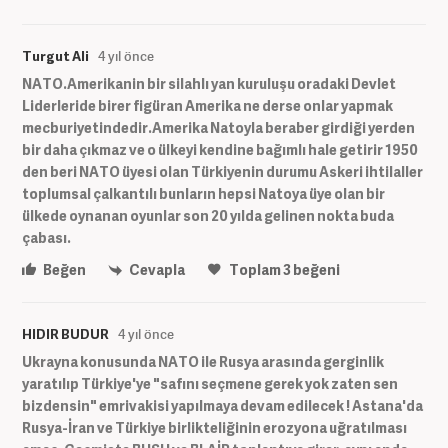
Turgut Ali
4 yıl önce
NATO.Amerikanin bir silahlı yan kuruluşu oradaki Devlet
Liderleride birer figüran Amerika ne derse onlar yapmak
mecburiyetindedir.Amerika Natoyla beraber girdiği yerden
bir daha çıkmaz ve o ülkeyi kendine bağımlı hale getirir 1950
den beri NATO üyesi olan Türkiyenin durumu Askeri ihtilaller
toplumsal çalkantılı bunların hepsi Natoya üye olan bir
ülkede oynanan oyunlar son 20 yılda gelinen nokta buda
çabası.
Beğen
Cevapla
Toplam
3
beğeni
HIDIR BUDUR
4 yıl önce
Ukrayna konusunda NATO ile Rusya arasında gerginlik
yaratılıp Türkiye'ye "safını seçmene gerek yok zaten sen
bizdensin" emrivakisi yapılmaya devam edilecek ! Astana'da
Rusya-İran ve Türkiye birlikteliğinin erozyona uğratılması