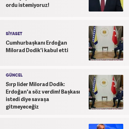
ordu istemiyoruz!
SİYASET
Cumhurbaşkanı Erdoğan
Milorad Dodik'i kabul etti
GÜNCEL
Sırp lider Milorad Dodik:
Erdoğan'a söz verdim! Başkası
istedi diye savaşa
gitmeyeceğiz