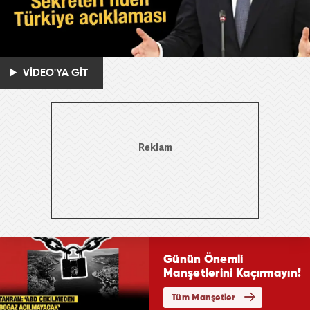
VİDEO'YA GİT