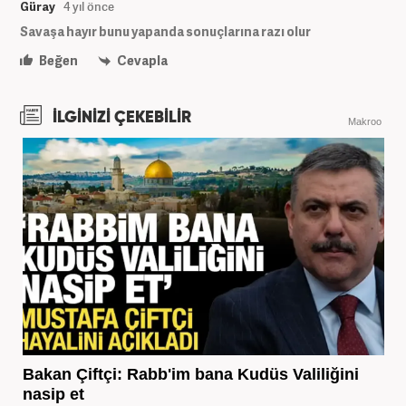
Güray
4 yıl önce
Savaşa hayır bunu yapanda sonuçlarına razı olur
Beğen
Cevapla
İLGİNİZİ ÇEKEBİLİR
Makroo
Bakan Çiftçi: Rabb'im bana Kudüs Valiliğini
nasip et