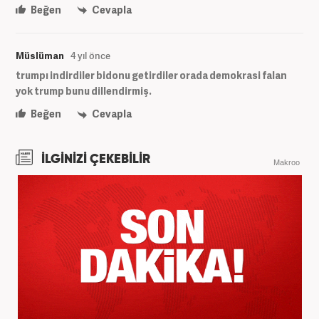
Beğen
Cevapla
Müslüman
4 yıl önce
trumpı indirdiler bidonu getirdiler orada demokrasi falan
yok trump bunu dillendirmiş.
Beğen
Cevapla
İLGİNİZİ ÇEKEBİLİR
Makroo