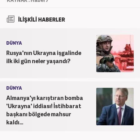
İLİŞKİLİ HABERLER
DÜNYA
Rusya'nın Ukrayna işgalinde
ilk iki gün neler yaşandı?
DÜNYA
Almanya'yı karıştıran bomba
'Ukrayna' iddiası! İstihbarat
başkanı bölgede mahsur
kaldı...