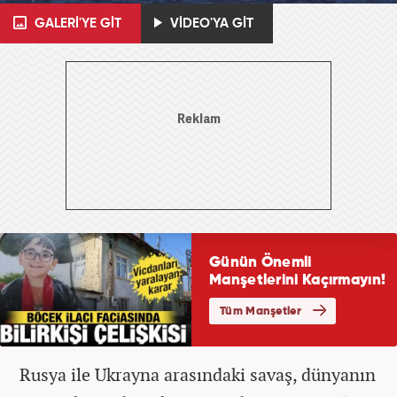
GALERİ'YE GİT
VİDEO'YA GİT
Rusya ile Ukrayna arasındaki savaş, dünyanın