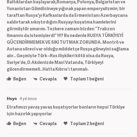
Baltıklardan başlayarak,Romanya, Polonya, Bulgaristan ve
Yunanistan Gümülcineye yığınak yapan emperyalizmin; bir
taraftan Rusya'yı Kafkaslarda da Ermenistanı Azerbaycana
saldırtarak sıkıştırdığını Rusyayı kuşatma hamlelerini
görmüştür umarım. Tezkere zamanı bizden “Trabzon
limanını da istemişlerdi” !!!? Bu nedenle RUSYA TÜRKİYEYİ
GÜCENDİRMEMEK VE SIKI TUTMAK ZORUNDA. Montrö ve
Astana süreci var olduğu müddetçe Rusya güneyini sağlama
alır.. Geçmişte Türk –Rus ilişkileri kötü olsa da Rusya,
Suriye’de, D.Akdenizde Mavi Vatanda, Türkiyeyi
gücendirmemeli..Hatta Kıbrıs’ı tanımalı.
Beğen
Cevapla
Toplam
1
beğeni
Hsyn
4 yıl önce
Etrafımızı yavaş yavaş kuşatıyorlar bunların hepsi Türkiye
için hazırlık yapıyorlar
Beğen
Cevapla
Toplam
2
beğeni