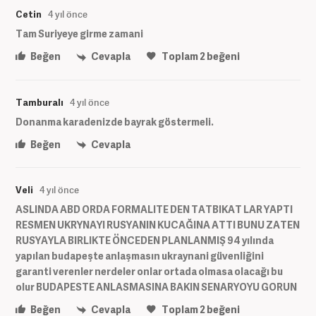
Cetin
4 yıl önce
Tam Suriyeye girme zamani
Beğen
Cevapla
Toplam
2
beğeni
Tamburalı
4 yıl önce
Donanma karadenizde bayrak göstermeli.
Beğen
Cevapla
Veli
4 yıl önce
ASLINDA ABD ORDA FORMALITE DEN TATBIKAT LAR YAPTI
RESMEN UKRYNAYI RUSYANIN KUCAĞINA ATTI BUNU ZATEN
RUSYAYLA BIRLIKTE ÖNCEDEN PLANLANMIŞ 94 yılında
yapılan budapeşte anlaşmasın ukraynani güvenliğini
garanti verenler nerdeler onlar ortada olmasa olacağı bu
olur BUDAPESTE ANLASMASINA BAKIN SENARYOYU GORUN
Beğen
Cevapla
Toplam
2
beğeni