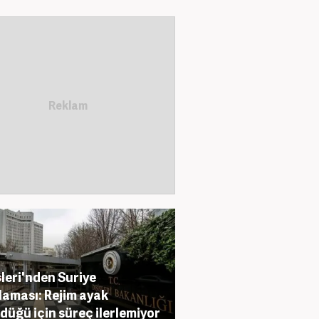
şleri'nden Suriye
laması: Rejim ayak
düğü için süreç ilerlemiyor