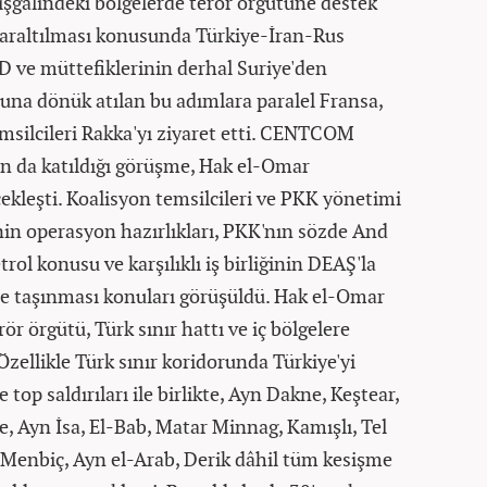
şgalindeki bölgelerde terör örgütüne destek
daraltılması konusunda Türkiye-İran-Rus
D ve müttefiklerinin derhal Suriye'den
nuna dönük atılan bu adımlara paralel Fransa,
emsilcileri Rakka'yı ziyaret etti. CENTCOM
ın da katıldığı görüşme, Hak el-Omar
kleşti. Koalisyon temsilcileri ve PKK yönetimi
in operasyon hazırlıkları, PKK'nın sözde And
trol konusu ve karşılıklı iş birliğinin DEAŞ'la
ne taşınması konuları görüşüldü. Hak el-Omar
 örgütü, Türk sınır hattı ve iç bölgelere
 Özellikle Türk sınır koridorunda Türkiye'yi
 top saldırıları ile birlikte, Ayn Dakne, Keştear,
ye, Ayn İsa, El-Bab, Matar Minnag, Kamışlı, Tel
 Menbiç, Ayn el-Arab, Derik dâhil tüm kesişme