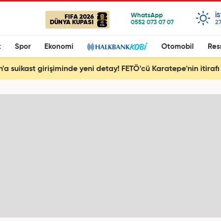
I
FIFA 2026
DÜNYA KUPASI
27
t
Spor
Ekonomi
Otomobil
Res
'a suikast girişiminde yeni detay! FETÖ'cü Karatepe'nin itirafı