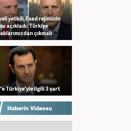
eli yetkili, Esad rejiminin
ını açıkladı: Türkiye
aklarımızdan çıkmalı
e Türkiye'yle ilgili 3 şart
Haberin Videosu