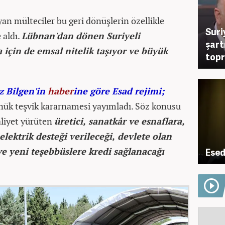
yan mülteciler bu geri dönüşlerin özellikle
Suriy
 aldı.
Lübnan'dan dönen Suriyeli
şart
için de emsal nitelik taşıyor ve büyük
topr
z Bilgen'in
haber
ine göre Esad rejimi;
nük teşvik kararnamesi yayımladı. Söz konusu
aliyet yürüten
üretici, sanatkâr ve esnaflara,
 elektrik desteği verileceği, devlete olan
ve yeni teşebbüslere kredi sağlanacağı
Esed'