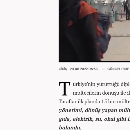
GİRİŞ
20.08.2022 06:53
GÜNCELLEME
T
ürkiye'nin yürüttüğü dip
mültecilerin dönüşü ile il
Taraflar ilk planda 15 bin mül
yönetimi, dönüş yapan mülte
gıda, elektrik, su, okul gib
bulundu.