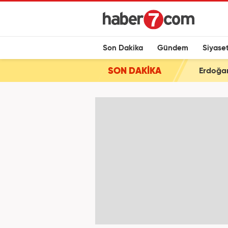
Son Dakika
Gündem
Siyase
SON DAKİKA
Erdoğan