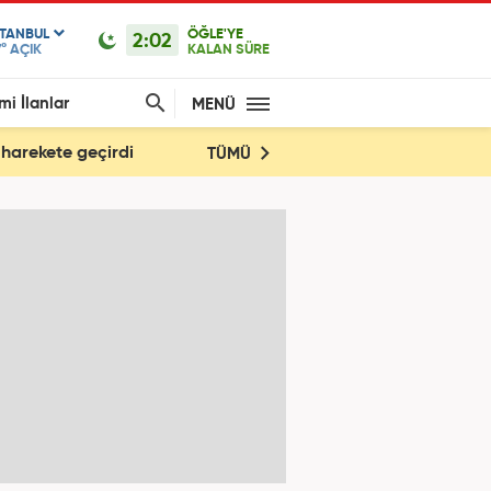
STANBUL
ÖĞLE'YE
2:02
°
AÇIK
KALAN SÜRE
mi İlanlar
MENÜ
 harekete geçirdi
TÜMÜ