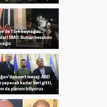
ye'de Türk bayrağını
ılar! SMO: Bunun hesabını
cağız
ğan'dan sert mesaj: ABD
 yapacak kadar ileri gitti,
'ın da planını biliyoruz