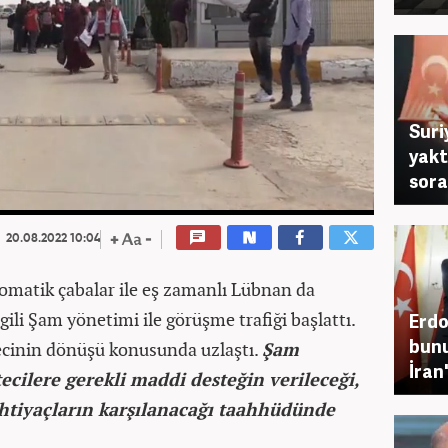
Suri
yakt
sora
20.08.2022 10:04
lomatik çabalar ile eş zamanlı Lübnan da
gili Şam yönetimi ile görüşme trafiği başlattı.
Erdo
bunu
tecinin dönüşü konusunda uzlaştı.
Şam
İran
cilere gerekli maddi desteğin verileceği,
i ihtiyaçların karşılanacağı taahhüdünde