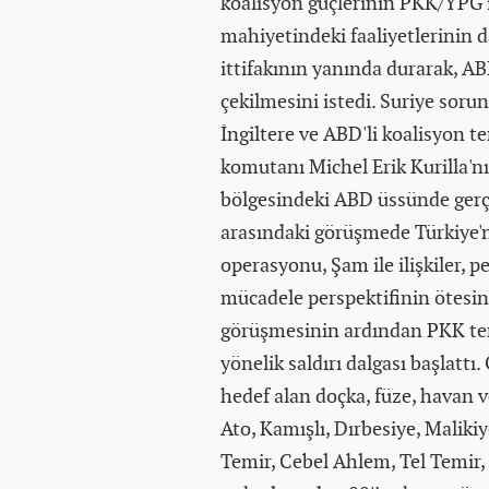
koalisyon güçlerinin PKK/YPG i
mahiyetindeki faaliyetlerinin 
ittifakının yanında durarak, AB
çekilmesini istedi. Suriye soru
İngiltere ve ABD'li koalisyon t
komutanı Michel Erik Kurilla'n
bölgesindeki ABD üssünde gerçe
arasındaki görüşmede Türkiye'n
operasyonu, Şam ile ilişkiler, pe
mücadele perspektifinin ötesi
görüşmesinin ardından PKK terör
yönelik saldırı dalgası başlattı.
hedef alan doçka, füze, havan ve
Ato, Kamışlı, Dırbesiye, Maliki
Temir, Cebel Ahlem, Tel Temir,