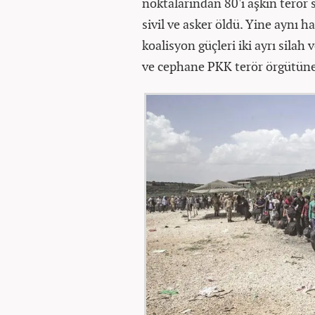
noktalarından 80'i aşkın terör s
sivil ve asker öldü. Yine aynı ha
koalisyon güçleri iki ayrı silah 
ve cephane PKK terör örgütüne 