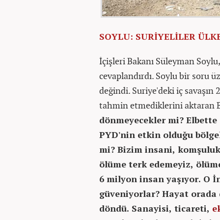
SOYLU: SURİYELİLER ÜLK
İçişleri Bakanı Süleyman Soylu,
cevaplandırdı. Soylu bir soru ü
değindi. Suriye'deki iç savaşın
tahmin etmediklerini aktaran 
dönmeyecekler mi? Elbette 
PYD'nin etkin olduğu bölgel
mi? Bizim insani, komşuluk 
ölüme terk edemeyiz, ölüme
6 milyon insan yaşıyor. O İ
güveniyorlar? Hayat orada
döndü. Sanayisi, ticareti,
e