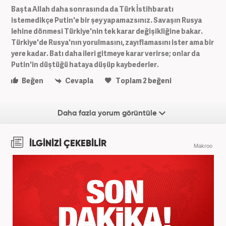
Başta Allah daha sonrasında da Türk İstihbaratı
istemedikçe Putin'e bir şey yapamazsınız. Savaşın Rusya
lehine dönmesi Türkiye'nin tek karar değişikliğine bakar.
Türkiye'de Rusya'nın yorulmasını, zayıflamasını ister ama bir
yere kadar. Batı daha ileri gitmeye karar verirse; onlar da
Putin'in düştüğü hataya düşüp kaybederler.
Beğen
Cevapla
Toplam
2
beğeni
Daha fazla yorum görüntüle
İLGİNİZİ ÇEKEBİLİR
Makroo