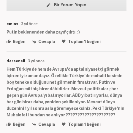
Bir Yorum Yapın
emins
3 yıl önce
Putin beklenenden daha zayıf çıktı. :)
Beğen
Cevapla
Toplam
1
beğeni
dersenell
3 yıl önce
Hem Türkiye de hem de Avrupa'da aptal siyasetçi görmek
için en iyi zamandayız. Özellikle Türkiye'de muhalif kesimin
boş teneke olduğunu net görmenin fırsatı var. Putin ve
Erdoğan müthiş birer dâhidirler. Mevcut politikaları; her
geçen gün Avrupa'yı batırıyorlar, ABD yi batırıyorlar, dünya
her gün biraz daha, yeniden şekilleniyor. Mevcut dünya
düzenini 1 yıl sonra asla göremeyeceksiniz. Peki Türkiye'nin
Muhalefeti bundan ne anlıyor ?????????????????????
Beğen
Cevapla
Toplam
1
beğeni