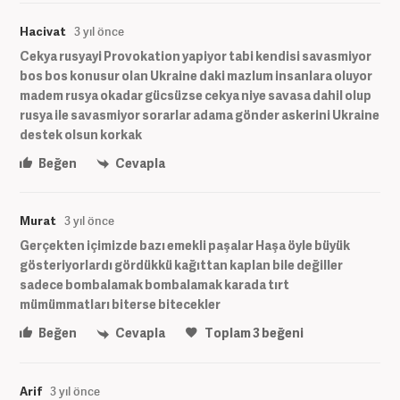
Hacivat
3 yıl önce
Cekya rusyayi Provokation yapiyor tabi kendisi savasmiyor
bos bos konusur olan Ukraine daki mazlum insanlara oluyor
madem rusya okadar gücsüzse cekya niye savasa dahil olup
rusya ile savasmiyor sorarlar adama gönder askerini Ukraine
destek olsun korkak
Beğen
Cevapla
Murat
3 yıl önce
Gerçekten içimizde bazı emekli paşalar Haşa öyle büyük
gösteriyorlardı gördükkü kağıttan kaplan bile değiller
sadece bombalamak bombalamak karada tırt
mümümmatları biterse bitecekler
Beğen
Cevapla
Toplam
3
beğeni
Arif
3 yıl önce