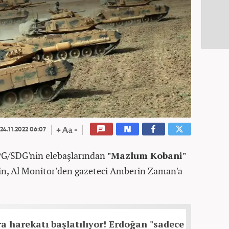
24.11.2022 06:07
G/SDG'nin elebaşlarından
"Mazlum Kobani"
hin, Al Monitor'den gazeteci Amberin Zaman'a
ra harekatı başlatılıyor! Erdoğan "sadece