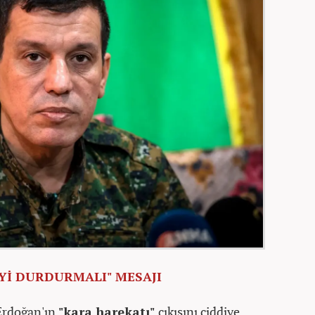
'Yİ DURDURMALI" MESAJI
Erdoğan'ın
"kara harekatı"
çıkışını ciddiye