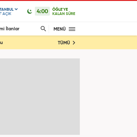
STANBUL
ÖĞLE'YE
4:00
°
AÇIK
KALAN SÜRE
mi İlanlar
MENÜ
du
TÜMÜ