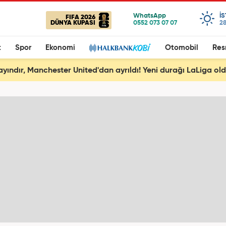
I
FIFA 2026
DÜNYA KUPASI
28
t
Spor
Ekonomi
Otomobil
Res
ayındır, Manchester United'dan ayrıldı! Yeni durağı LaLiga ol