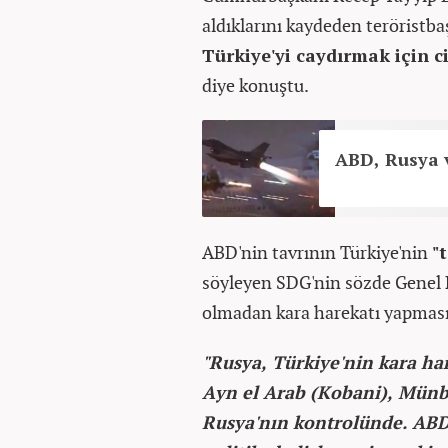
aldıklarını kaydeden teröristba
Türkiye'yi caydırmak için c
diye konuştu.
ABD, Rusya v
ABD'nin tavrının Türkiye'nin
"
söyleyen SDG'nin sözde Genel 
olmadan kara harekatı yapmasın
"Rusya, Türkiye'nin kara har
Ayn el Arab (Kobani), Münbi
Rusya'nın kontrolünde. ABD