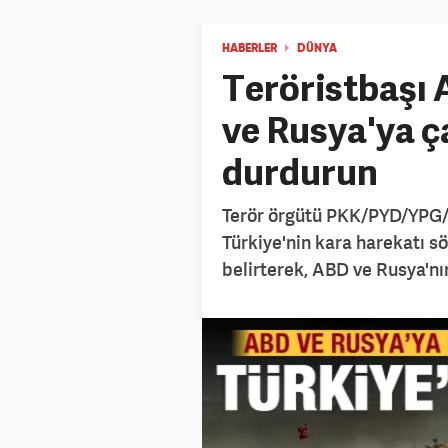
HABERLER
DÜNYA
Teröristbaşı
ve Rusya'ya ça
durdurun
Terör örgütü PKK/PYD/YPG/
Türkiye'nin kara harekatı s
belirterek, ABD ve Rusya'nı