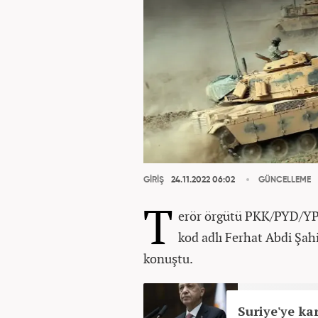
GİRİŞ
24.11.2022 06:02
GÜNCELLEME
T
erör örgütü PKK/PYD/YP
kod adlı Ferhat Abdi Şa
konuştu.
Suriye'ye ka