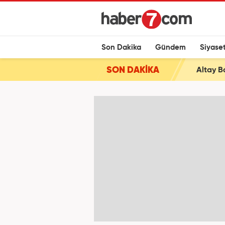
Son Dakika
Gündem
Siyase
SON DAKİKA
Altay B