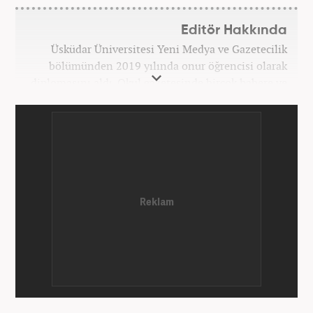
Editör Hakkında
Üsküdar Üniversitesi Yeni Medya ve Gazetecilik
bölümünden 2019 yılında onur öğrencisi olarak
diplomasını aldı. Okul gazetesinde birçok habere ve
röportaja imza attı. Anadolu Ajansı’nda gönüllü
stajyerlik yaptı. Yasemin.com’da mesleğe ilk adımını
attı. Kanal 7 Medya grubu bünyesinde yer alan
Haber7.com sitesinde mesleki hayatına devam
etmektedir.