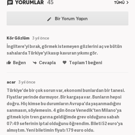
45
YORUMLAR
TÜMÜ
Bir Yorum Yapın
Kör Gözlüm
3 yıl önce
İngiltere'yi bırak, görmek istemeyen gözlerini aç ve bütün
sahalarda Türkiye'yi kasıp kavuran yıkımı gör.
Beğen
Cevapla
Toplam
1
beğeni
acar
3 yıl önce
Türkiye'de bir çok sorun var, ekonomi bunlardan bir tanesi.
Fiyatlar yerinde durmuyor. Bir kargaşa var. Bunların hepsi
doğru. Hiç kimse bu durumların Avrupa'da yaşanmadığını
sanmasın, söylemesin. 4 gün önce Venedik'ten Milano'ya
gitmek için tren garına geldiğimde grev olduğunu sabah
07:49 seferinin iptal olduğunu öğrendim. Bileti 52 euro'ya
almıştım. Yeni biletimin fiyatı 179 euro oldu.