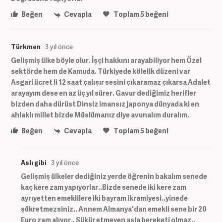
Beğen
Cevapla
Toplam
5
beğeni
Türkmen
3 yıl önce
Gelişmiş ülke böyle olur. İşçi hakkını arayabiliyor hem Özel
sektörde hem de Kamuda. Türkiyede kölelik düzeni var
Asgari ücret li 12 saat çalışır sesini çıkaramaz çıkarsa Adalet
arayayım dese en az üç yıl sürer. Gavur dediğimiz herifler
bizden daha dürüst Dinsiz imansız japonya dünyada ki en
ahlaklı millet bizde Müslümanız diye avunalım duralım.
Beğen
Cevapla
Toplam
5
beğeni
Aslı gibi
3 yıl önce
Gelişmiş ülkeler dediğiniz yerde öğrenin bakalım senede
kaç kere zam yapıyorlar..Bizde senede iki kere zam
ayrıyetten emeklilere iki bayram ikramiyesi..yinede
şükretmezsiniz.. Annem Almanya'dan emekli sene bir 20
Euro zam alıyor.. Şükür etmeyen asla bereketi olmaz..