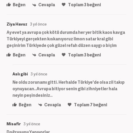
Beğen
Cevapla
Toplam
3
beğeni
Ziya Havuz
3 yıl önce
Ay evet ya avrupa çok kötü durumda her yer bitik kaos kavga
Türkiyeyi gerçekten kıskanıyoruz limon satar kral gibi
geçinirim Türkiyede çok güzel refah düzen saygı o biçim
Beğen
Cevapla
Toplam
3
beğeni
Aslı gibi
3 yıl önce
Ne oldu zorunamı gitti. Herhalde Türkiye'de olsa zil takıp
oynuyacan..Avrupa bitiyor senin gibi zihniyetler hala
neyin peşindesiniz..
Beğen
Cevapla
Toplam
7
beğeni
Misafir
3 yıl önce
Doğrusunu Yapıyorlar