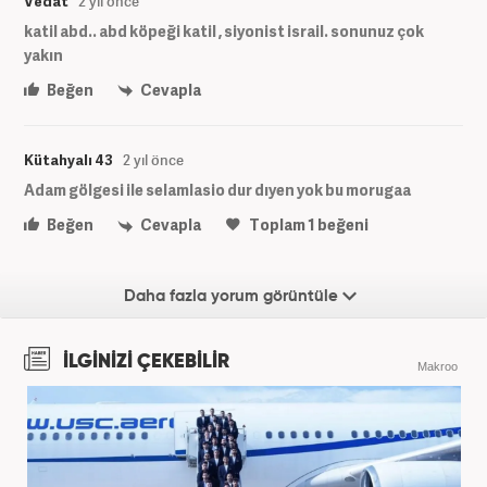
Vedat
2 yıl önce
katil abd.. abd köpeği katil , siyonist israil. sonunuz çok
yakın
Beğen
Cevapla
Kütahyalı 43
2 yıl önce
Adam gölgesi ile selamlasio dur dıyen yok bu morugaa
Beğen
Cevapla
Toplam
1
beğeni
Daha fazla yorum görüntüle
İLGİNİZİ ÇEKEBİLİR
Makroo