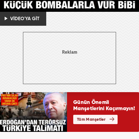
VİDEO'YA GİT