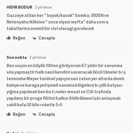
HIDIR BUDUR
2 yıl önce
Gazzeye atilan her " buyuk/kucuk" bomba ; BIDEN ve
Netenyahu ikilisine " once siyasi mefta" daha sonra
tabutlarina onemli bir civi olacagi gorulecek
Beğen
Cevapla
Son nokta
2 yıl önce
Ben suçun en büyük filiten görüyorum 67 yıldır bir savunma
sıla yapmaştir halk nasıl kendini savunacak ikicii tüneler bôş
teneneke Meyer tunünel yapıyorsun zaten yer altında demir
kuleye ve karaga yetişmeli savuma bölgelere bûyük batyacı
yığına yapılmalı ben bu tùneler mosat ve CIA trafında
yapılmış bir proge filitini halkın öldürülmesi için anlaşmalı
cahil kafa 30 kilo roketle 3=5
Beğen
Cevapla