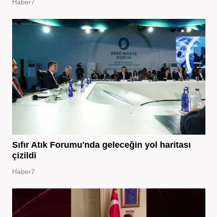
Haber7
Sıfır Atık Forumu'nda geleceğin yol haritası
çizildi
Haber7