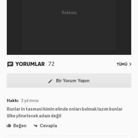
72
YORUMLAR
TÜMÜ
Bir Yorum Yapın
Hakkı
2 yıl önce
Bunlar in tasmasi kimin elinde onları bulmak lazım bunlar
ülke yönetecek adam değil
Beğen
Cevapla