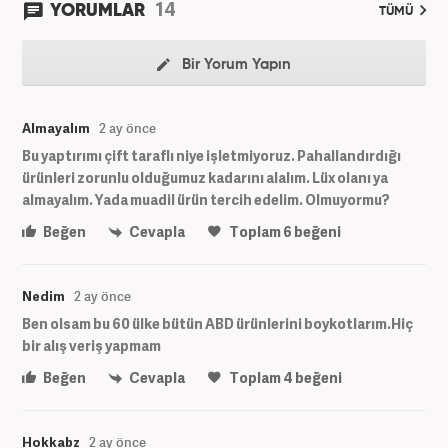
14
YORUMLAR
TÜMÜ
Bir Yorum Yapın
Almayalım
2 ay önce
Bu yaptırımı çift taraflı niye işletmiyoruz. Pahallandırdığı
ürünleri zorunlu olduğumuz kadarını alalım. Lüx olanı ya
almayalım. Yada muadil ürün tercih edelim. Olmuyormu?
Beğen
Cevapla
Toplam
6
beğeni
Nedim
2 ay önce
Ben olsam bu 60 ülke bütün ABD ürünlerini boykotlarım.Hiç
bir alış veriş yapmam
Beğen
Cevapla
Toplam
4
beğeni
Hokkabz
2 ay önce