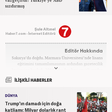
vazgeçirdi! Türkiye'ye ABD
sızdırmış
Şule Altınel
Haber7.com - İnternet Editörü
Editör Hakkında
Sakarya’da doğdu. Marmara Üniversitesi’nde lisans
eğitimini tamamlamasının ardından gazetecilik
kariyerine başladı. 2016 yılından beri çeşitli medya
kuruluşlarında çalıştı. 2025 Haziran ayından
İLİŞKİLİ HABERLER
itibaren Haber7’de ‘gündem editörü’ olarak
kariyerini sürdürmekte.
DÜNYA
Trump'ın damadı için doğa
katliamı: Milyar dolarlık rant