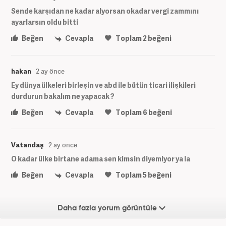
Sende karşıdan ne kadar alyorsan okadar vergi zammını
ayarlarsın oldu bitti
Beğen
Cevapla
Toplam
2
beğeni
hakan
2 ay önce
Ey dünya ülkeleri birleşin ve abd ile bütün ticari ilişkileri
durdurun bakalım ne yapacak ?
Beğen
Cevapla
Toplam
6
beğeni
Vatandaş
2 ay önce
O kadar ülke birtane adama sen kimsin diyemiyor ya la
Beğen
Cevapla
Toplam
5
beğeni
Daha fazla yorum görüntüle