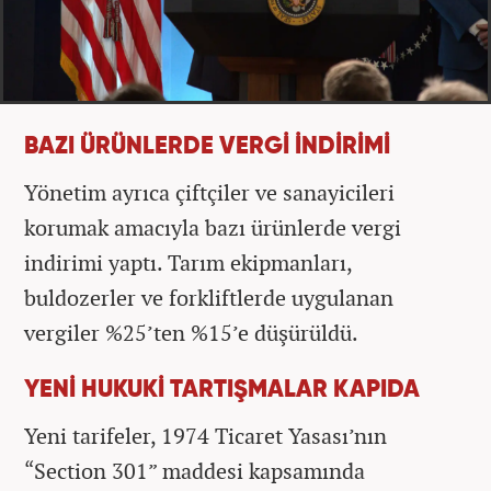
BAZI ÜRÜNLERDE VERGİ İNDİRİMİ
Yönetim ayrıca çiftçiler ve sanayicileri
korumak amacıyla bazı ürünlerde vergi
indirimi yaptı. Tarım ekipmanları,
buldozerler ve forkliftlerde uygulanan
vergiler %25’ten %15’e düşürüldü.
YENİ HUKUKİ TARTIŞMALAR KAPIDA
Yeni tarifeler, 1974 Ticaret Yasası’nın
“Section 301” maddesi kapsamında