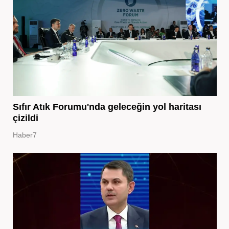
Sıfır Atık Forumu'nda geleceğin yol haritası
çizildi
Haber7