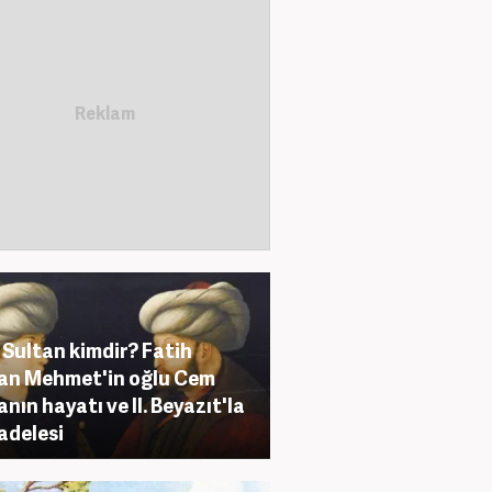
Sultan kimdir? Fatih
an Mehmet'in oğlu Cem
anın hayatı ve II. Beyazıt'la
delesi