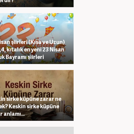
isan şiirleri (Kısa ve Uzun)
,4, kıtalık en yeni 23 Nisan
k Bayramı şiirleri
in sirke küpüne zarar ne
k? Keskin sirke küpüne
r anlamı...