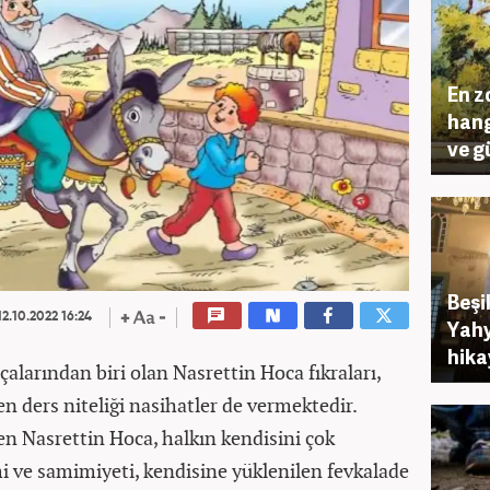
En z
hang
ve g
Beşi
2.10.2022 16:24
Yahy
hikay
alarından biri olan Nasrettin Hoca fıkraları,
en ders niteliği nasihatler de vermektedir.
en Nasrettin Hoca, halkın kendisini çok
imi ve samimiyeti, kendisine yüklenilen fevkalade