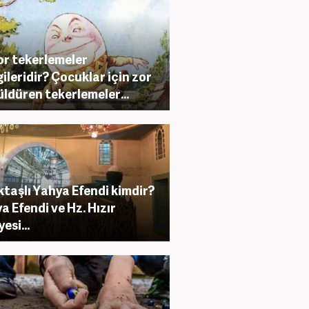
or tekerlemeler
ileridir? Çocuklar için zor
üldüren tekerlemeler...
ktaşlı Yahya Efendi kimdir?
a Efendi ve Hz. Hızır
esi...