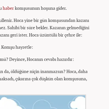
Bu
haber
komşusunun hoşuna gider.
bullenir. Hoca yine bir gün komşusundan kazanı
mez. Sahibi bir süre bekler. Kazanın gelmediğini
zanı geri ister. Hoca üzüntülü bir çehre ile:
r. Komşu hayretle:
mü? Deyince, Hocanın cevabı hazırdır:
n da, öldüğüne niçin inanmazsın? Hoca, daha
maksadı, çıkarına çok düşkün olan komşusuna,