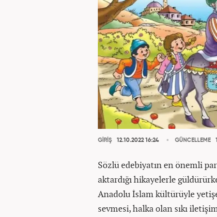
GİRİŞ
12.10.2022 16:24
GÜNCELLEME
1
Sözlü edebiyatın en önemli parç
aktardığı hikayelerle güldürürk
Anadolu İslam kültürüyle yetiş
sevmesi, halka olan sıkı iletiş