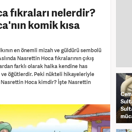
a fıkraları nelerdir?
a'nın komik kısa
lkının en önemli mizah ve güldürü sembolü
slında Nasrettin Hoca fıkralarının çıkış
ardan farklı olarak halka kendine has
 ve öğütlerdir. Peki nükteli hikayeleriyle
 Nasrettin Hoca kimdir? İşte Nasrettin
Cem 
Sult
Sult
müca