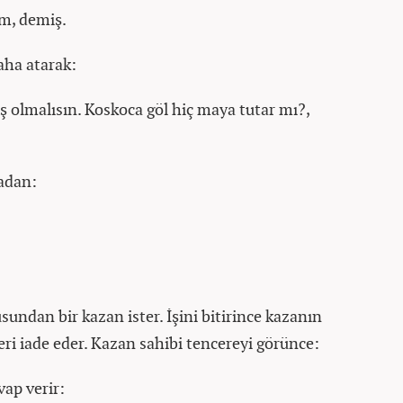
m, demiş.
aha atarak:
ş olmalısın. Koskoca göl hiç maya tutar mı?,
adan:
undan bir kazan ister. İşini bitirince kazanın
eri iade eder. Kazan sahibi tencereyi görünce:
vap verir: