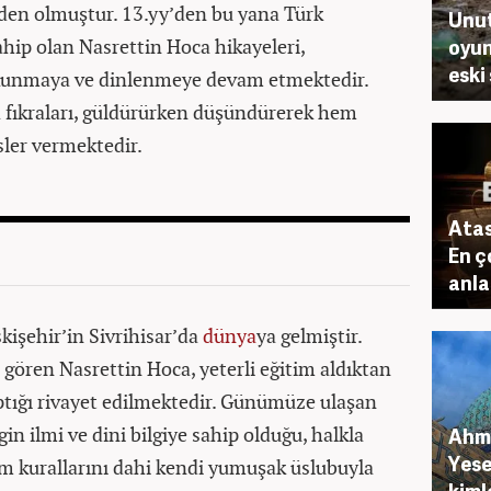
den olmuştur. 13.yy’den bu yana Türk
Unut
ahip olan Nasrettin Hoca hikayeleri,
oyun
eski
okunmaya ve dinlenmeye devam etmektedir.
a fıkraları, güldürürken düşündürerek hem
sler vermektedir.
Atas
En ç
anla
kişehir’in Sivrihisar’da
dünya
ya gelmiştir.
gören Nasrettin Hoca, yeterli eğitim aldıktan
aptığı rivayet edilmektedir. Günümüze ulaşan
in ilmi ve dini bilgiye sahip olduğu, halkla
Ahme
Yese
slam kurallarını dahi kendi yumuşak üslubuyla
kiml