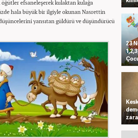
i öğütler efsaneleşerek kulaktan kulağa
de hala büyük bir ilgiyle okunan Nasrettin
e düşüncelerini yansıtan güldürü ve düşündürücü
23 N
1,2,3
Çocu
Kesk
deme
zara