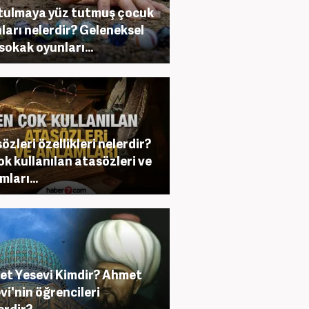
ulmaya yüz tutmuş çocuk
ları nelerdir? Geleneksel
 sokak oyunları...
özleri özellikleri nelerdir?
ok kullanılan atasözleri ve
mları...
t Yesevi Kimdir? Ahmet
vi'nin öğrencileri
erdir?