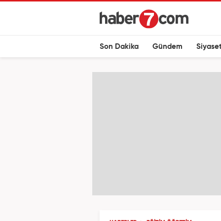
Son Dakika
Gündem
Siyase