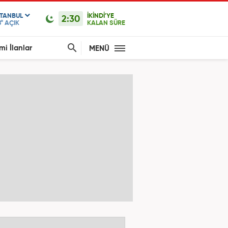
STANBUL
İKİNDİ'YE
2:30
°
AÇIK
KALAN SÜRE
mi İlanlar
MENÜ