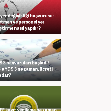
yer değişikliği başvurusu:
tmen ve personel yer
ştirme nasıl yapılır?
S 3 başvuruları başladı!
 e YDS 3 ne zaman, ücreti
adar?
F kayıt yenileme ne zaman