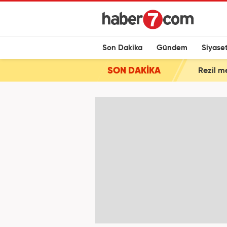
Son Dakika
Gündem
Siyase
SON DAKİKA
Rezil m