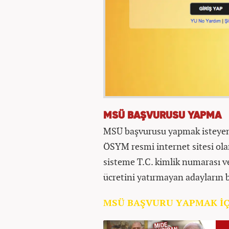
MSÜ BAŞVURUSU YAPMA
MSÜ başvurusu yapmak isteyen 
ÖSYM resmi internet sitesi ola
sisteme T.C. kimlik numarası ve 
ücretini yatırmayan adayların 
MSÜ BAŞVURU YAPMAK İÇİ