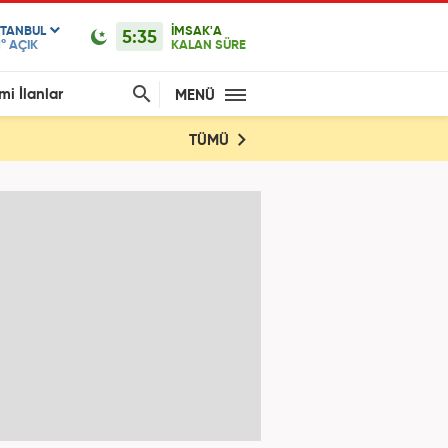
STANBUL
İMSAK'A
5:35
1°
AÇIK
KALAN SÜRE
mi İlanlar
MENÜ
TÜMÜ