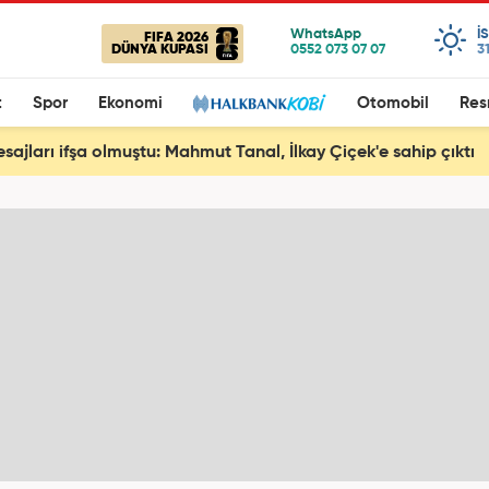
I
FIFA 2026
DÜNYA KUPASI
3
t
Spor
Ekonomi
Otomobil
Res
esajları ifşa olmuştu: Mahmut Tanal, İlkay Çiçek'e sahip çıktı