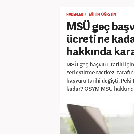
HABERLER
EĞİTİM ÖĞRETİM
MSÜ geç başvu
ücreti ne ka
hakkında kara
MSÜ geç başvuru tarihi için
Yerleştirme Merkezi taraf
başvuru tarihi değişti. Pek
kadar? ÖSYM MSÜ hakkında 