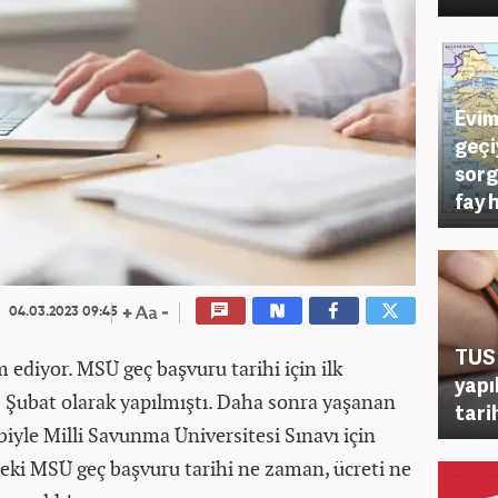
Evim
geçi
sorg
fay 
04.03.2023 09:45
TUS 
m ediyor.
MSÜ geç başvuru tarihi için ilk
yapı
 Şubat olarak yapılmıştı. Daha sonra yaşanan
tari
le Milli Savunma Üniversitesi Sınavı için
Peki MSÜ geç başvuru tarihi ne zaman, ücreti ne