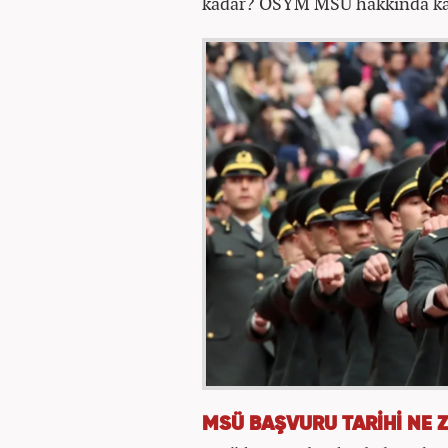
kadar? ÖSYM MSÜ hakkında kar
MSÜ BAŞVURU TARİHİ NE