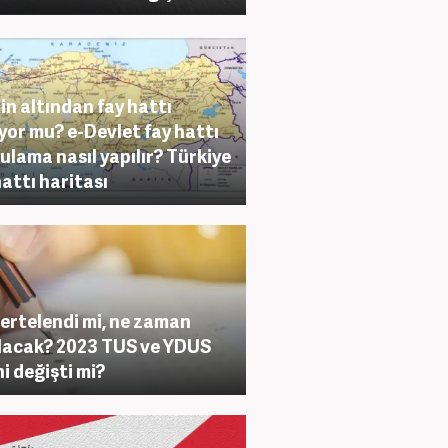
in altından fay hattı
yor mu? e-Devlet fay hattı
ulama nasıl yapılır? Türkiye
hattı haritası
ertelendi mi, ne zaman
lacak? 2023 TUS ve YDUS
hi değişti mi?