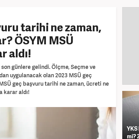
ru tarihi ne zaman,
dar? ÖSYM MSÜ
r aldı!
 son günlere gelindi. Ölçme, Seçme ve
ından uygulanacak olan 2023 MSÜ geç
i MSÜ geç başvuru tarihi ne zaman, ücreti ne
karar aldı!
YKS 
mi? 