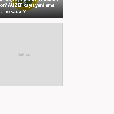
yor? AUZEF kayıt yenileme
ti ne kadar?