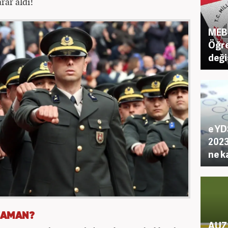
ar aldı!
MEB 
Öğre
deği
e YD
2023
ne k
 ZAMAN?
AUZE