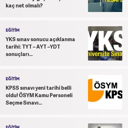
kaç net olmalı?
EĞİTİM
YKS sınav sonucu açıklanma
tarihi: TYT – AYT –YDT
sonuçları...
EĞİTİM
KPSS sınavı yeni tarihi belli
oldu! ÖSYM Kamu Personeli
Seçme Sınavı...
EĞİTİM