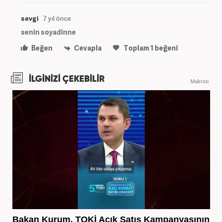
sevgi
7 yıl önce
senin soyadinne
Beğen
Cevapla
Toplam
1
beğeni
İLGİNİZİ ÇEKEBİLİR
Makroo
Bakan Kurum, TOKİ Açık Satış Kampanyasının