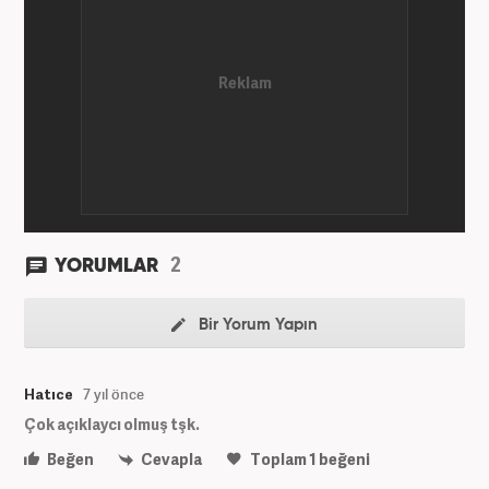
2
YORUMLAR
Bir Yorum Yapın
Hatıce
7 yıl önce
Çok açıklaycı olmuş tşk.
Beğen
Cevapla
Toplam
1
beğeni