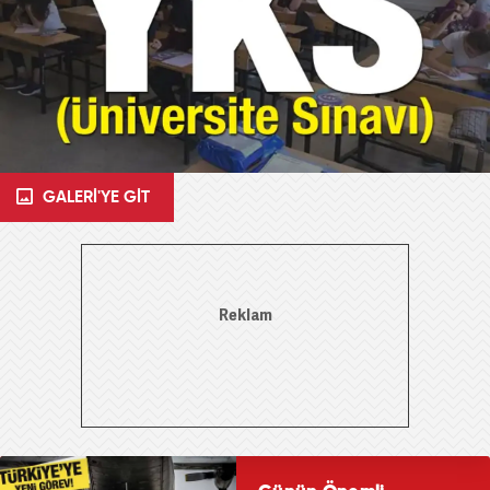
GALERİ'YE GİT