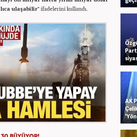
lıca ulaşabilir"
ifadelerini kullandı.
Özgü
Part
siyas
AK P
Çeli
'Yön
 30 BÜYÜYOR!