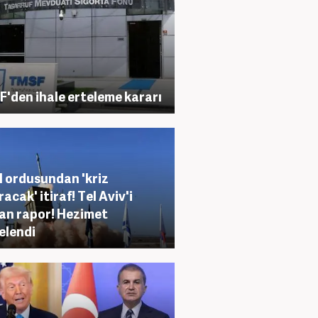
'den ihale erteleme kararı
il ordusundan 'kriz
acak' itiraf! Tel Aviv'i
an rapor! Hezimet
elendi