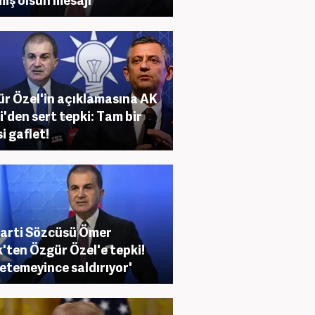
r Özel'in açıklamasına AK
i'den sert tepki: Tam bir
i gaflet!
arti Sözcüsü Ömer
k'ten Özgür Özel'e tepki!
etemeyince saldırıyor'