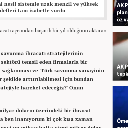
 nesil sistemle uzak menzil ve yüksek
AK P
edefleri tam isabetle vurdu
plan
öz v
catı açısından başarılı bir yıl olduğunu aktaran
savunma ihracatı stratejilerinin
sektörü temsil eden firmalarla bir
AK P
 sağlanması ve 'Türk savunma sanayinin
tepk
r şekilde arttırılabilmesi için bundan
tratejiyle hareket edeceğiz?' Onun
 milyar doların üzerindeki bir ihracat
a ben inanıyorum ki çok kısa zaman
Ömer
nayi on milyar hatta yirmi milyar dolar
geçm