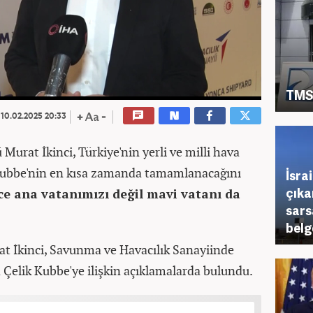
TMSF
10.02.2025 20:33
rat İkinci, Türkiye'nin yerli ve milli hava
Kubbe'nin en kısa zamanda tamamlanacağını
İsra
çıkar
ce ana vatanımızı değil mavi vatanı da
sars
belg
İkinci, Savunma ve Havacılık Sanayiinde
 Çelik Kubbe'ye ilişkin açıklamalarda bulundu.