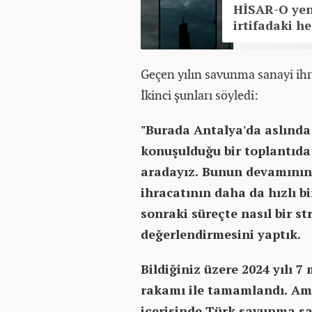
HİSAR-O yeni
irtifadaki h
Geçen yılın savunma sanayi ihra
İkinci şunları söyledi:
"Burada Antalya'da aslında 
konuşulduğu bir toplantıda 
aradayız. Bunun devamının
ihracatının daha da hızlı bi
sonraki süreçte nasıl bir s
değerlendirmesini yaptık.
Bildiğiniz üzere 2024 yılı 7
rakamı ile tamamlandı. Am
içerisinde Türk savunma sa