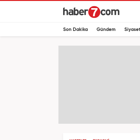
Son Dakika
Gündem
Siyase