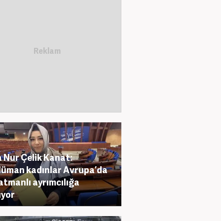
 Nur Çelik Kanat:
üman kadınlar Avrupa’da
atmanlı ayrımcılığa
uyor