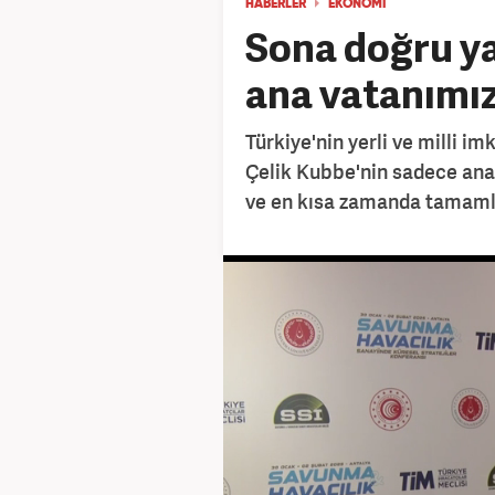
HABERLER
EKONOMİ
Sona doğru ya
ana vatanımı
Türkiye'nin yerli ve milli i
Çelik Kubbe'nin sadece ana 
ve en kısa zamanda tamamla