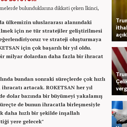
melerde bulunduklarına dikkati çeken İkinci,
Trum
da ülkemizin uluslararası alanındaki
itha
mek için ne tür stratejiler geliştirilmesi
açık
eğerlendiriyoruz ve strateji oluşturmaya
KETSAN için çok başarılı bir yıl oldu.
bir milyar dolardan daha fazla bir ihracat
Trum
lında bundan sonraki süreçlerde çok hızlı
Çeli
 ihracatı artacak. ROKETSAN her yıl
verg
de dolar bazında bir büyümeyi yakalamış
reçte de bunun ihracatla birleşmesiyle
 daha hızlı bir şekilde inşallah
tiği yere gelecek"