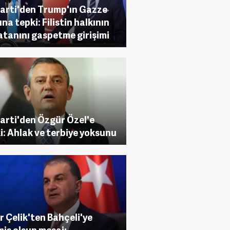
arti'den Trump'ın Gazze
ına tepki: Filistin halkının
atanını gaspetme girişimi
arti'den Özgür Özel'e
i: Ahlak ve terbiye yoksunu
 Çelik'ten Bahçeli'ye
iş olsun mesajı