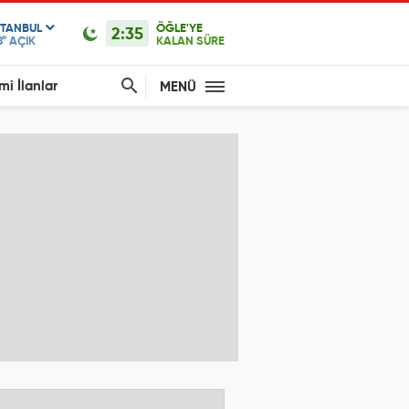
STANBUL
ÖĞLE'YE
2:35
8°
AÇIK
KALAN SÜRE
mi İlanlar
MENÜ