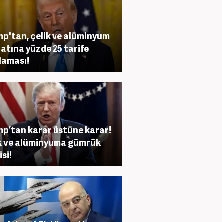
p'tan, çelik ve alüminyum
latına yüzde 25 tarife
laması!
p’tan karar üstüne karar!
k ve alüminyuma gümrük
isi!