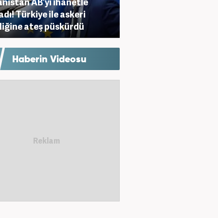
nistan AB’yi ihanetle
adı! Türkiye ile askeri
rliğine ateş püskürdü
Haberin Videosu