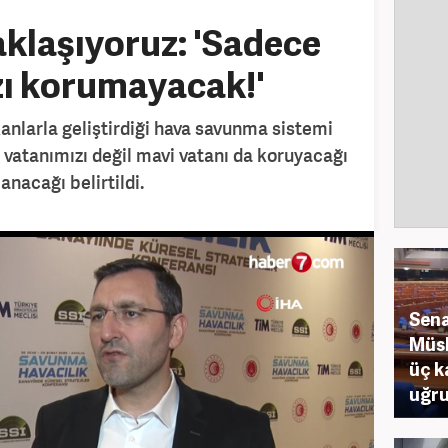
klaşıyoruz: 'Sadece
zı korumayacak!'
mkanlarla geliştirdiği hava savunma sistemi
vatanımızı değil mavi vatanı da koruyacağı
nacağı belirtildi.
Sena
Müsl
üç k
uğr