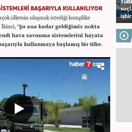
Yuna
suçl
İSTEMLERİ BAŞARIYLA KULLANILIYOR
işbi
rçok ülkenin ulaşmak istediği komplike
 İkinci,
"Şu ana kadar geldiğimiz nokta
 kendi hava savunma sistemlerini hayata
başarıyla kullanmaya başlamış bir ülke.