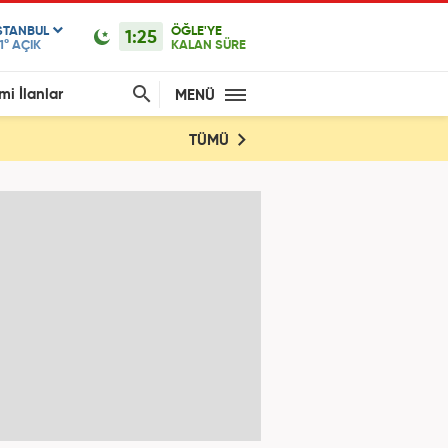
STANBUL
ÖĞLE'YE
1:25
1°
AÇIK
KALAN SÜRE
mi İlanlar
MENÜ
TÜMÜ