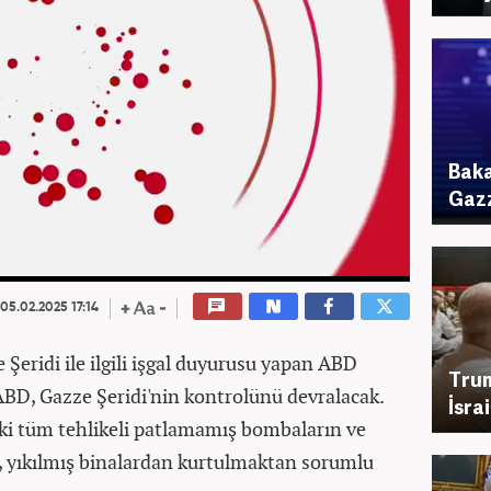
Baka
Gazz
05.02.2025 17:14
 Şeridi ile ilgili işgal duyurusu yapan ABD
Trum
BD, Gazze Şeridi'nin kontrolünü devralacak.
İsra
ki tüm tehlikeli patlamamış bombaların ve
, yıkılmış binalardan kurtulmaktan sorumlu