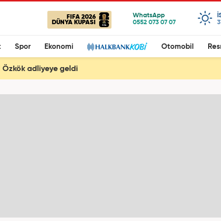
I
FIFA 2026
DÜNYA KUPASI
3
t
Spor
Ekonomi
Otomobil
Res
l Özkök adliyeye geldi