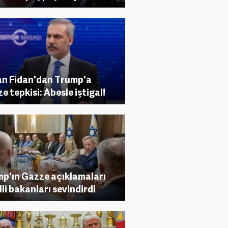
n Fidan'dan Trump'a
e tepkisi: Abesle iştigal!
p'ın Gazze açıklamaları
illi bakanları sevindirdi