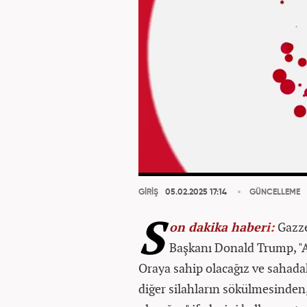
GİRİŞ
05.02.2025 17:14
GÜNCELLEME
S
on dakika
haber
i:
Gazze
Başkanı Donald Trump, "A
Oraya sahip olacağız ve sahada
diğer silahların sökülmesinden