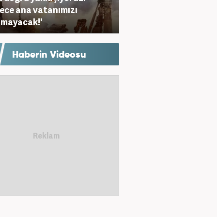
ece ana vatanımızı
umayacak!'
Haberin Videosu