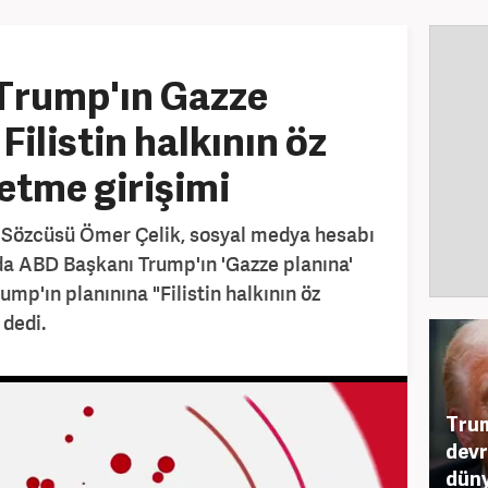
 Trump'ın Gazze
Filistin halkının öz
etme girişimi
i Sözcüsü Ömer Çelik, sosyal medya hesabı
da ABD Başkanı Trump'ın 'Gazze planına'
rump'ın planınına "Filistin halkının öz
 dedi.
Trum
devr
düny