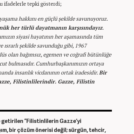
 ifadelerle tepki gösterdi;
a yaşama hakkını en güçlü şekilde savunuyoruz.
nük her türlü dayatmanın karşısındayız
.
ızın siyasi hayatının her aşamasında tüm
 ısrarlı şekilde savunduğu gibi, 1967
düs olan bağımsız, egemen ve coğrafi bütünlüğe
 vücut bulmasıdır. Cumhurbaşkanımızın ortaya
manda insanlık vicdanının ortak iradesidir.
Bir
ze, Filistinlilerindir. Gazze, Filistin
etirilen “Filistinlilerin Gazze’yi
ım, bir çözüm önerisi değil; sürgün, tehcir,