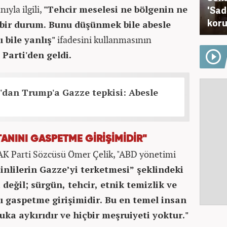
ıyla ilgili,
"Tehcir meselesi ne bölgenin ne
'Sad
kor
 bir durum. Bunu düşünmek bile abesle
 bile yanlış"
ifadesini kullanmasının
Parti'den geldi.
'dan Trump'a Gazze tepkisi: Abesle
ATANINI GASPETME GİRİŞİMİDİR"
 AK Parti Sözcüsü Ömer Çelik, "ABD yönetimi
tinlilerin Gazze’yi terketmesi” şeklindeki
değil; sürgün, tehcir, etnik temizlik ve
nı gaspetme girişimidir. Bu en temel insan
uka aykırıdır ve hiçbir meşruiyeti yoktur."