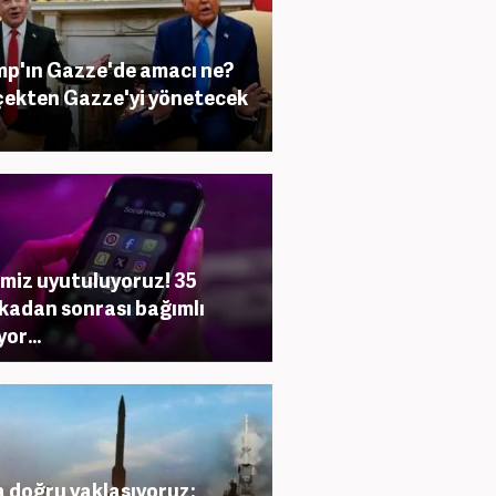
p'ın Gazze'de amacı ne?
ekten Gazze'yi yönetecek
miz uyutuluyoruz! 35
kadan sonrası bağımlı
or...
 doğru yaklaşıyoruz: