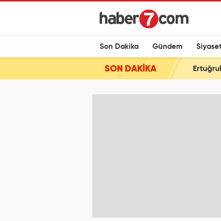
Son Dakika
Gündem
Siyase
SON DAKİKA
Ertuğru