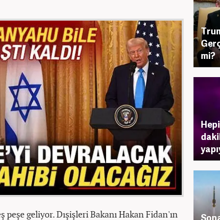
Trum
Gerç
mi?
Hepi
daki
yapıy
ş peşe geliyor. Dışişleri Bakanı Hakan Fidan'ın
Sona