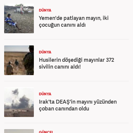
DÜNYA
Yemen'de patlayan mayın, iki
çocuğun canını aldı
DÜNYA
Husilerin döşediği mayınlar 372
sivilin canını aldı!
DÜNYA
Irak'ta DEAŞ'in mayını yüzünden
çoban canından oldu
GÜNCEL