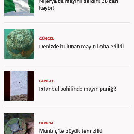
Nijerya'da mayınlı saldırı! 26 can
kaybı!
GÜNCEL
Denizde bulunan mayın imha edildi
GÜNCEL
İstanbul sahilinde mayın paniği!
GÜNCEL
Münbiç'te büyük temizlik!