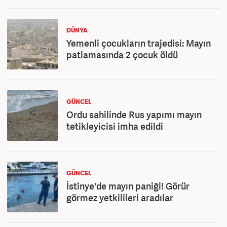
DÜNYA
Yemenli çocukların trajedisi: Mayın
patlamasında 2 çocuk öldü
GÜNCEL
Ordu sahilinde Rus yapımı mayın
tetikleyicisi imha edildi
GÜNCEL
İstinye'de mayın paniği! Görür
görmez yetkilileri aradılar